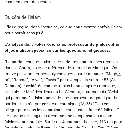
commentateur des textes.
Du côté de l'islam
L’idée reçue:
dans l‘actualité, ce que nous montre parfois l’islam
nous paraît sans pitié.
L’analyse de… Faker Korchane, professeur de philosophie
et journaliste spécialisé sur les questions religieuses.
"Le pardon est une notion citée à de très nombreuses reprises
dans le Coran, texte de référence de la tradition islamique. On
trouve plusieurs termes polysémiques pour le nommer: “Magh
ra”, “Rahma”, “Afwu”, “Tawba” par exemple, la sourate 55 (Al-
Rahman) considérée comme le plus beau chapitre coranique,
s’intitule Le Miséricordieux ou Le Clément, autrement dit “Celui
qui pardonne”. L’islam possède une approche pragmatique du
pardon, illustrée par ce verset coranique (IV, 28) “Dieu veut
alléger pour vous les contraintes, car l’humain fut créé faible…”.
Le pardon divin agit ainsi comme une compensation à cette
faiblesse primordiale. Sur les 114 sourates du Livre, 113 ont pour
formule liminaire, la Basmala, “Au nom de Dieu, Le Tout Clément,