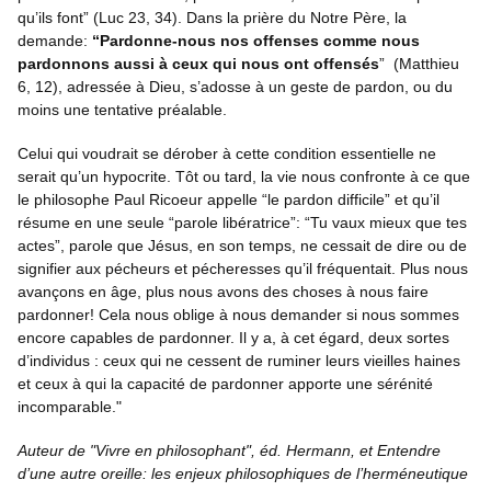
qu’ils font” (Luc 23, 34). Dans la prière du Notre Père, la
demande:
“Pardonne-nous nos offenses comme nous
pardonnons aussi à ceux qui nous ont offensés
” (Matthieu
6, 12), adressée à Dieu, s’adosse à un geste de pardon, ou du
moins une tentative préalable.
Celui qui voudrait se dérober à cette condition essentielle ne
serait qu’un hypocrite. Tôt ou tard, la vie nous confronte à ce que
le philosophe Paul Ricoeur appelle “le pardon difficile” et qu’il
résume en une seule “parole libératrice”: “Tu vaux mieux que tes
actes”, parole que Jésus, en son temps, ne cessait de dire ou de
signifier aux pécheurs et pécheresses qu’il fréquentait. Plus nous
avançons en âge, plus nous avons des choses à nous faire
pardonner! Cela nous oblige à nous demander si nous sommes
encore capables de pardonner. Il y a, à cet égard, deux sortes
d’individus : ceux qui ne cessent de ruminer leurs vieilles haines
et ceux à qui la capacité de pardonner apporte une sérénité
incomparable."
Auteur de "Vivre en philosophant", éd. Hermann, et Entendre
d’une autre oreille: les enjeux philosophiques de l’herméneutique