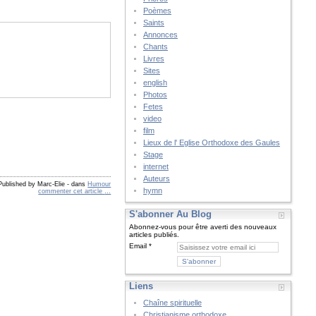
Poèmes
Saints
Annonces
Chants
Livres
Sites
english
Photos
Fetes
video
film
Lieux de l' Eglise Orthodoxe des Gaules
Stage
internet
Auteurs
Published by Marc-Elie
-
dans
Humour
hymn
commenter cet article
…
S'abonner Au Blog
Abonnez-vous pour être averti des nouveaux
articles publiés.
Email
Liens
Chaîne spirituelle
Christianisme orthodoxe