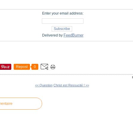
Enter your email address:
FeedBurner
Delivered by
Repost
0
<< Question
Christ est Ressucité ! >>
mentaire