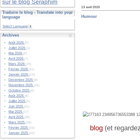
sur le blog Seraphim
13 avril 2020
Traduire le blog - Translate into your
Humour
language
Select Language
▼
Archives
Août 2026
(5)
Juillet 2026
(1)
Mai 2026
(2)
Avril 2026
(7)
Mars 2026
(15)
Février 2026
(11)
Janvier 2026
(15)
Décembre 2025
(9)
Novembre 2025
(16)
Octobre 2025
(6)
Août 2025
(9)
Juillet 2025
(5)
Juin 2025
(11)
Mai 2025
(17)
Avril 2025
(38)
Mars 2025
(28)
blog
(et regarde
Février 2025
(33)
Janvier 2025
(42)