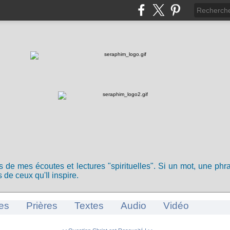
ts de mes écoutes et lectures "spirituelles". Si un mot, une ph
 de ceux qu'Il inspire.
es
Prières
Textes
Audio
Vidéo