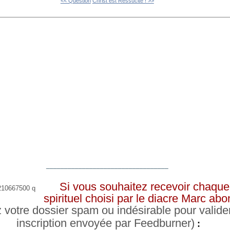
<< Question
Christ est Ressucité ! >>
__________________________________
Si vous souhaitez recevoir chaque 
spirituel choisi par le diacre Marc a
z votre dossier spam ou indésirable pour valide
inscription envoyée par Feedburner)
: