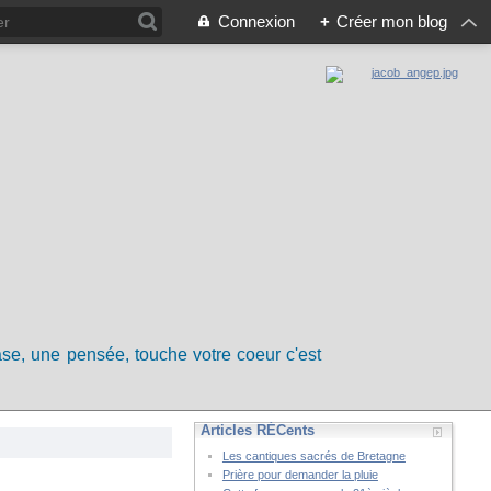
Connexion
+
Créer mon blog
rase, une pensée, touche votre coeur c'est
Articles RÉCents
Les cantiques sacrés de Bretagne
Prière pour demander la pluie