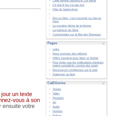
Cette femme sauvera le 21è siècle
Ce que le feu n’a pas pris
Fête de Sainte Anne
Etre en Dieu, c'est ressentir sa Joie en
nous
La vocation divine de la femme
La guérison de l’âme
Commentaire sur la fête des Rameaux
Pages
Links
Nous sommes des pélerins
Office vespéral avec Marc et Sophie
Pour éviter que les notifications d'articles
soient considérés comme des spam
Ressources chrétiennes sur le web
S'abonner au blog
CatÉGories
Textes
jour un texte
Vidéo
Pensées
bonnez-vous à son
Art
r ensuite votre
Audio
Humour
Prières