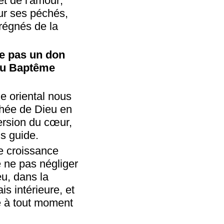
et de l'amour;
our ses péchés,
prégnés de la
ue pas un don
 du Baptême
ne oriental nous
achée de Dieu en
version du cœur,
us guide.
re croissance
e ne pas négliger
eu, dans la
s intérieure, et
e à tout moment