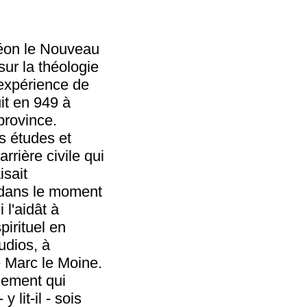
méon le Nouveau
sur la théologie
l'expérience de
it en 949 à
province.
s études et
arrière civile qui
isait
t dans le moment
 l'aidât à
pirituel en
udios, à
de Marc le Moine.
nement qui
 lit-il - sois