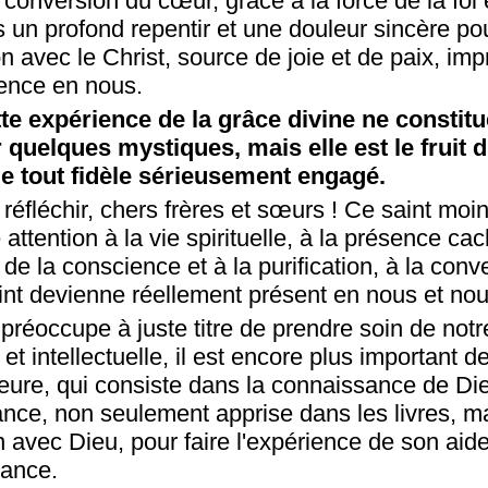
onversion du cœur, grâce à la force de la foi 
s un profond repentir et une douleur sincère p
ion avec le Christ, source de joie et de paix, im
ence en nous.
e expérience de la grâce divine ne constit
 quelques mystiques, mais elle est le fruit
de tout fidèle sérieusement engagé.
 réfléchir, chers frères et sœurs ! Ce saint moi
 attention à la vie spirituelle, à la présence c
é de la conscience et à la purification, à la con
aint devienne réellement présent en nous et no
se préoccupe à juste titre de prendre soin de not
t intellectuelle, il est encore plus important d
ieure, qui consiste dans la connaissance de Di
nce, non seulement apprise dans les livres, mai
avec Dieu, pour faire l'expérience de son aid
tance.