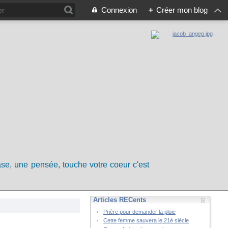
Connexion
+
Créer mon blog
rase, une pensée, touche votre coeur c'est
Articles RÉCents
Prière pour demander la pluie
Cette femme sauvera le 21è siècle