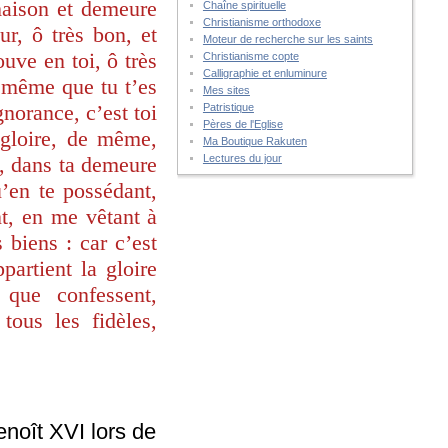
maison et demeure
Chaîne spirituelle
Christianisme orthodoxe
ur, ô très bon, et
Moteur de recherche sur les saints
uve en toi, ô très
Christianisme copte
Calligraphie et enluminure
e même que tu t’es
Mes sites
norance, c’est toi
Patristique
Pères de l'Eglise
 gloire, de même,
Ma Boutique Rakuten
e, dans ta demeure
Lectures du jour
’en te possédant,
nt, en me vêtant à
 biens : car c’est
partient la gloire
, que confessent,
tous les fidèles,
noît XVI lors de