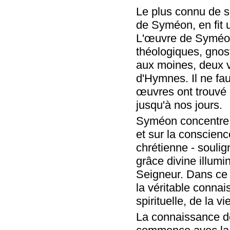
Le plus connu de se
de Syméon, en fit 
L'œuvre de Syméon
théologiques, gnos
aux moines, deux v
d'Hymnes. Il ne fa
œuvres ont trouvé 
jusqu'à nos jours.
Syméon concentre s
et sur la conscience
chrétienne - soulig
grâce divine illumi
Seigneur. Dans ce 
la véritable connai
spirituelle, de la vie
La connaissance de 