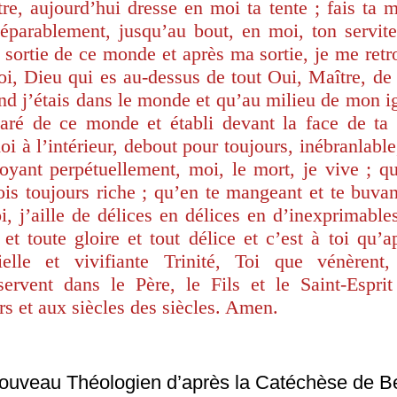
re, aujourd’hui dresse en moi ta tente ;
fais ta 
séparablement, jusqu’au bout, en moi, ton servite
sortie de ce monde et après ma sortie, je me retro
toi, Dieu qui es au-dessus de tout Oui, Maître, d
d j’étais dans le monde et qu’au milieu de mon ig
aré de ce monde et établi devant la face de ta
i à l’intérieur, debout pour toujours, inébranlabl
oyant perpétuellement, moi, le mort, je vive ; qu
ois toujours riche ; qu’en te mangeant et te buva
i, j’aille de délices en délices en d’inexprimables
 et toute gloire et tout délice et c’est à toi qu’ap
tielle et vivifiante Trinité, Toi que vénèrent
ervent dans le Père, le Fils et le Saint-Esprit 
rs et aux siècles des siècles. Amen.
ouveau Théologien d’après la Catéchèse de Be