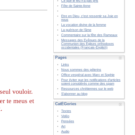
Ce que le feu n’a pas pris
Fête de Sainte Anne
Etre en Dieu, c'est ressentir sa Joie en
nous
La vocation divine de la femme
La guérison de l’âme
Commentaire sur la fête des Rameaux
Messages des Evêques de la
Communion des Eglises orthodoxes
occidentales (Français-English)
Pages
Links
Nous sommes des pélerins
Office vespéral avec Marc et Sophie
Pour éviter que les notifications d'articles
soient considérés comme des spam
Ressources chrétiennes sur le web
 seul vouloir.
S'abonner au blog
er te meus et
CatÉGories
.
Textes
Vidéo
Pensées
Art
Audio