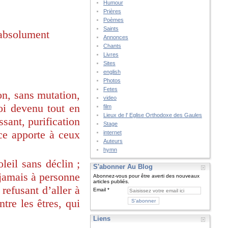
Humour
Prières
Poèmes
Saints
l’absolument
Annonces
Chants
Livres
Sites
english
Photos
Fetes
on, sans mutation,
video
oi devenu tout en
film
Lieux de l' Eglise Orthodoxe des Gaules
sant, purification
Stage
ce apporte à ceux
internet
Auteurs
hymn
leil sans déclin ;
S'abonner Au Blog
, jamais à personne
Abonnez-vous pour être averti des nouveaux
articles publiés.
refusant d’aller à
Email
tre les êtres, qui
Liens