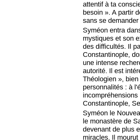
attentif à ta consci
besoin ». A partir 
sans se demander s
Syméon entra dans 
mystiques et son ex
des difficultés. Il 
Constantinople, dont
une intense recherc
autorité. Il est int
Théologien », bien 
personnalités : à l
incompréhensions et 
Constantinople, Ser
Syméon le Nouveau
le monastère de Sa
devenant de plus e
miracles. Il mourut