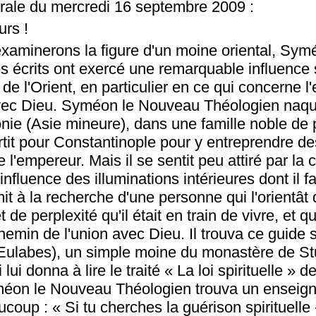
rale du mercredi 16 septembre 2009 :
urs !
examinerons la figure d'un moine oriental, Sy
s écrits ont exercé une remarquable influence 
té de l'Orient, en particulier en ce qui concerne 
avec Dieu. Syméon le Nouveau Théologien naqu
onie (Asie mineure), dans une famille noble de 
rtit pour Constantinople pour y entreprendre de
 l'empereur. Mais il se sentit peu attiré par la c
l'influence des illuminations intérieures dont il fa
 mit à la recherche d'une personne qui l'orientâ
de perplexité qu'il était en train de vivre, et qui
hemin de l'union avec Dieu. Il trouva ce guide s
Eulabes), un simple moine du monastère de St
lui donna à lire le traité « La loi spirituelle » 
méon le Nouveau Théologien trouva un enseig
oup : « Si tu cherches la guérison spirituelle - y