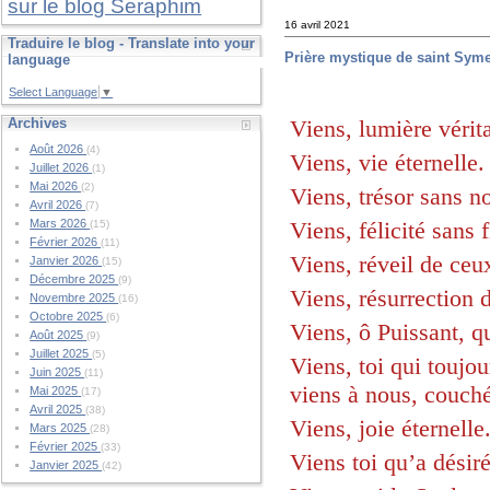
sur le blog Seraphim
16 avril 2021
Traduire le blog - Translate into your
Prière mystique de saint Sym
language
Select Language
▼
Viens, lumière vérit
Archives
Août 2026
(4)
Viens, vie éternelle
Juillet 2026
(1)
Mai 2026
(2)
Viens, trésor sans no
Avril 2026
(7)
Viens, félicité sans 
Mars 2026
(15)
Février 2026
(11)
Viens, réveil de ceu
Janvier 2026
(15)
Décembre 2025
(9)
Viens, résurrection 
Novembre 2025
(16)
Octobre 2025
(6)
Viens, ô Puissant, qu
Août 2025
(9)
Juillet 2025
(5)
Viens, toi qui toujo
Juin 2025
(11)
viens à nous, couché
Mai 2025
(17)
Avril 2025
(38)
Viens, joie éternelle
Mars 2025
(28)
Février 2025
(33)
Viens toi qu’a désir
Janvier 2025
(42)