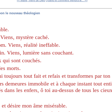
<< Marie, mère de Dieu
Quand et comment viendra le... >>
eon le nouveau théologien
able.
. Viens, mystère caché.
m. Viens, réalité ineffable.
fin. Viens, lumière sans couchant.
x qui sont couchés.
des morts.
i toujours tout fait et refais et transformes par ton
urs demeures immobile et à chaque instant tout enti
s dans les enfers, ô toi au-dessus de tous les cieux
.
é et désire mon âme misérable.