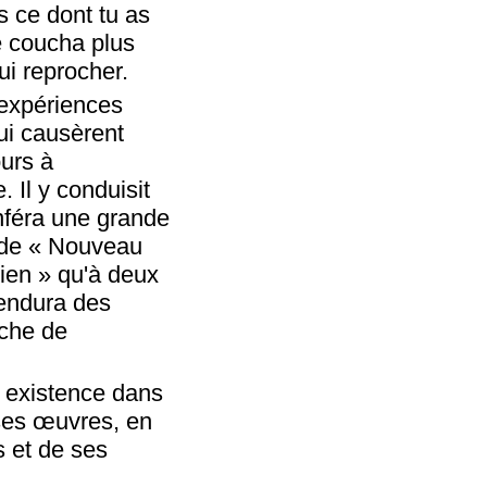
as ce dont tu as
se coucha plus
ui reprocher.
 expériences
lui causèrent
ours à
. Il y conduisit
onféra une grande
if de « Nouveau
gien » qu'à deux
 endura des
rche de
 existence dans
 ses œuvres, en
 et de ses