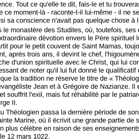
ence. Tout ce qu'elle te dit, fais-le et tu trouver
de ce moment-là - raconte-t-il lui-même - il ne 
i sa conscience n'avait pas quelque chose à l
le monastère des Studites, où, toutefois, ses
traordinaire dévotion envers le Père spirituel 
partit pour le petit couvent de Saint Mamas, touj
, après trois ans, il devint le chef, l'higoumène
he d'union spirituelle avec le Christ, qui lui c
éressant de noter qu'il lui fut donné le qualificat
que la tradition ne réserve le titre de « Théolo
'évangéliste Jean et à Grégoire de Nazianze. Il
souffrit l'exil, mais fut réhabilité par le patria
ge II.
 Théologien passa la dernière période de son
inte Marine, où il écrivit une grande partie de
n plus célèbre en raison de ses enseignements
 le 12 mars 1022.