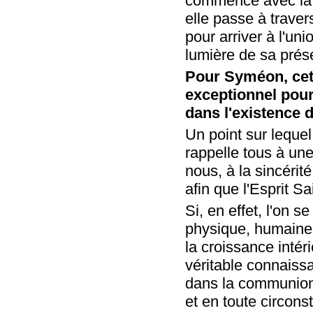
commence avec la c
elle passe à traver
pour arriver à l'un
lumière de sa prés
Pour Syméon, cett
exceptionnel pour
dans l'existence 
Un point sur lequel
rappelle tous à une
nous, à la sincérit
afin que l'Esprit S
Si, en effet, l'on 
physique, humaine e
la croissance intér
véritable connaissa
dans la communion 
et en toute circons