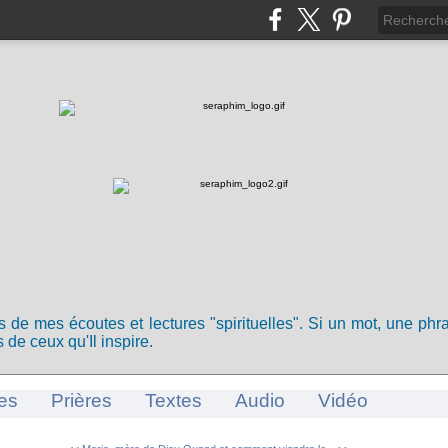
ts de mes écoutes et lectures "spirituelles". Si un mot, une ph
 de ceux qu'Il inspire.
es
Prières
Textes
Audio
Vidéo