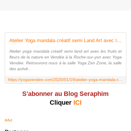
Atelier Yoga mandala créatif semi Land Art avec les fruits de la nature en Vendée La Roche-sur-Yon. - Yoga Vendée
Atelier yoga mandala créatif semi land art avec les fruits et
fleurs de la nature en Vendée à la Roche-sur-yon avec Yoga
Vendée. Retrouvons nous à la salle Yoga Zen Zone, la salle
des activit...
https://yogavendee.com/2020/01/19/atelier-yoga-mandala-creatif-semi-land-art-avec-les-fruits-de-la-nature-en-vendee-la-roche-sur-yon/
S'abonner au Blog Seraphim
Cliquer
ICI
#Art