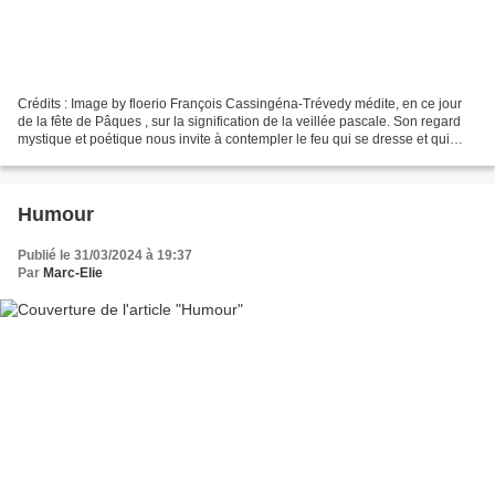
Crédits : Image by floerio François Cassingéna-Trévedy médite, en ce jour
de la fête de Pâques , sur la signification de la veillée pascale. Son regard
mystique et poétique nous invite à contempler le feu qui se dresse et qui
monte jusqu’au ciel, ses...
Humour
Publié le 31/03/2024 à 19:37
Par
Marc-Elie