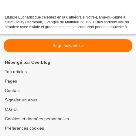
Liturgie Eucharistique célébrez en la Cathédrale Notre-Dame-du-Signe à
Saint-Dolay (Morbihan) Évangile de Matthieu 28, 8-20 Elles sortirent vite du
sépulcre avec crainte et grande joie, et elles coururent porter la nouvelle à
ses disciples. Et voilà que...
Page suivante >
Hébergé par Overblog
Top articles
Pages
Contact
Signaler un abus
C.G.U.
Cookies et données personnelles
Préférences cookies