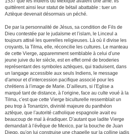
1537 que les Indiens du Mexique avaient une âme. Ils
quittèrent ainsi leur statut de bétail abattable : tuer un
Aztèque devenait désormais un péché.
De par la personnalité de Jésus, sa condition de Fils de
Dieu contestée par le judaïsme et l'islam, le Linceul a
toujours attisé les querelles religieuses. Là où il divise les
croyants, la Tilma, elle, réconcilie les cultures. Le manteau
de cette Vierge, apparemment semblable à celui d'une
jeune juive du Ier siècle, est en effet orné de broderies
représentant des symboles aztèques, qui traduisent, dans
un langage accessible aux seuls Indiens, le message
d'amour et d'intercession pacifique associé pour les
chrétiens à l'image de Marie. D'ailleurs, si l'Eglise a
marqué tant de distance, à l'origine, face au culte voué à la
Tilma, c'est que cette Vierge biculturelle ressemblait un
peu trop à Tonantzin, divinité majeure du panthéon
aztèque, que l'autorité catholique espagnole avait eu
beaucoup de mal à éradiquer. D'autant que ladite Vierge
demandait à l'évêque de Mexico, par la bouche de Juan
Diego, qu'on lui construise une chapelle sur la colline jadis