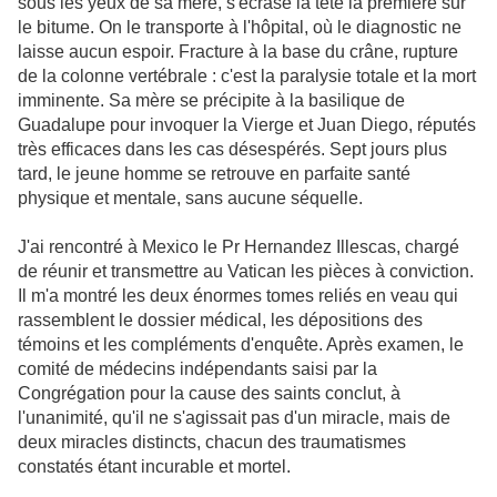
sous les yeux de sa mère, s'écrase la tête la première sur
le bitume. On le transporte à l'hôpital, où le diagnostic ne
laisse aucun espoir. Fracture à la base du crâne, rupture
de la colonne vertébrale : c'est la paralysie totale et la mort
imminente. Sa mère se précipite à la basilique de
Guadalupe pour invoquer la Vierge et Juan Diego, réputés
très efficaces dans les cas désespérés. Sept jours plus
tard, le jeune homme se retrouve en parfaite santé
physique et mentale, sans aucune séquelle.
J'ai rencontré à Mexico le Pr Hernandez Illescas, chargé
de réunir et transmettre au Vatican les pièces à conviction.
Il m'a montré les deux énormes tomes reliés en veau qui
rassemblent le dossier médical, les dépositions des
témoins et les compléments d'enquête. Après examen, le
comité de médecins indépendants saisi par la
Congrégation pour la cause des saints conclut, à
l'unanimité, qu'il ne s'agissait pas d'un miracle, mais de
deux miracles distincts, chacun des traumatismes
constatés étant incurable et mortel.