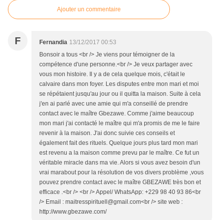
Ajouter un commentaire
F
Fernandia
13/12/2017 00:53
Bonsoir a tous <br /> Je viens pour témoigner de la
compétence d'une personne.<br /> Je veux partager avec
vous mon histoire. Il y a de cela quelque mois, c'était le
calvaire dans mon foyer. Les disputes entre mon mari et moi
se répétaient jusqu'au jour ou il quitta la maison. Suite à cela
j'en ai parlé avec une amie qui m'a conseillé de prendre
contact avec le maître Gbezawe. Comme j'aime beaucoup
mon mari j'ai contacté le maître qui m'a promis de me le faire
revenir à la maison. J'ai donc suivie ces conseils et
également fait des rituels. Quelque jours plus tard mon mari
est revenu a la maison comme prevu par le maître. Ce fut un
véritable miracle dans ma vie. Alors si vous avez besoin d'un
vrai marabout pour la résolution de vos divers problème ,vous
pouvez prendre contact avec le maître GBEZAWE très bon et
efficace .<br /> <br /> Appel/ WhatsApp: +229 98 40 93 86<br
/> Email : maitresspirituell@gmail.com<br /> site web :
http://www.gbezawe.com/