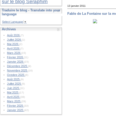
sur le blog Seraphim
13 janvier 2011
Traduire le blog - Translate into your
Fable de La Fontaine sur la m
language
Select Language
▼
Archives
Août 2026
(7)
Juillet 2026
(1)
Mai 2026
(2)
Avril 2026
(7)
Mars 2026
(15)
Février 2026
(11)
Janvier 2026
(15)
Décembre 2025
(9)
Novembre 2025
(16)
Octobre 2025
(6)
Août 2025
(9)
Juillet 2025
(5)
Juin 2025
(11)
Mai 2025
(17)
Avril 2025
(38)
Mars 2025
(28)
Février 2025
(33)
Janvier 2025
(42)