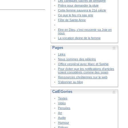
Les cantiques sacrés de Bretagne
Prière pour demander la pluie
Cette femme sauvera le 21è siècle
Ce que le feu n’a pas pris
Fête de Sainte Anne
Etre en Dieu, c'est ressentir sa Joie en
nous
La vocation divine de la femme
Pages
Links
Nous sommes des pélerins
Office vespéral avec Marc et Sophie
Pour éviter que les notifications d'articles
soient considérés comme des spam
Ressources chrétiennes sur le web
S'abonner au blog
CatÉGories
Textes
Vidéo
Pensées
Art
Audio
Humour
Prières