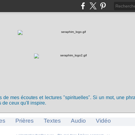
ts de mes écoutes et lectures "spirituelles". Si un mot, une ph
 de ceux qu'Il inspire.
es
Prières
Textes
Audio
Vidéo