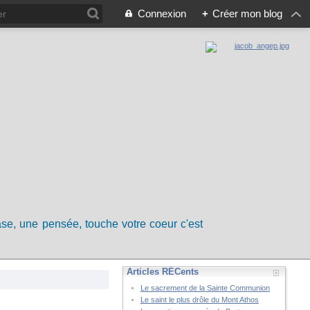
Connexion
+
Créer mon blog
rase, une pensée, touche votre coeur c'est
Articles RÉCents
Le sacrement de la Sainte Communion
Le saint le plus drôle du Mont Athos