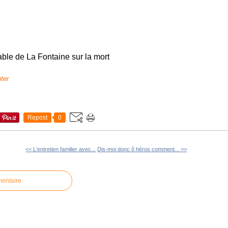
able de La Fontaine sur la mort
uter
Repost
0
<< L'entretien familier avec...
Dis-moi donc ô héros comment... >>
mentaire