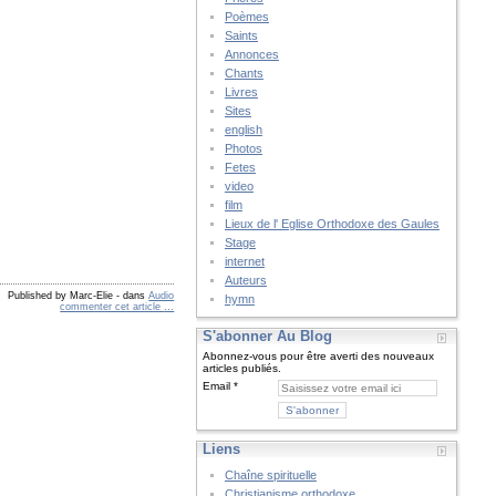
Poèmes
Saints
Annonces
Chants
Livres
Sites
english
Photos
Fetes
video
film
Lieux de l' Eglise Orthodoxe des Gaules
Stage
internet
Auteurs
Published by Marc-Elie
-
dans
Audio
hymn
commenter cet article
…
S'abonner Au Blog
Abonnez-vous pour être averti des nouveaux
articles publiés.
Email
Liens
Chaîne spirituelle
Christianisme orthodoxe