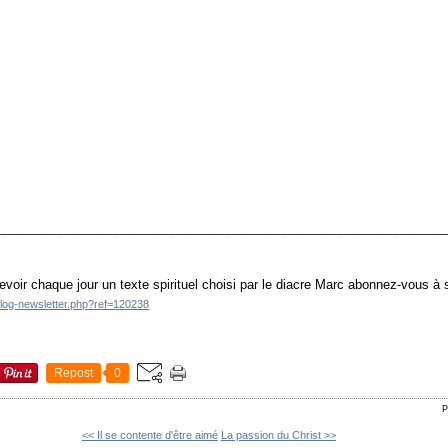
________________________________________________________________
evoir chaque jour un texte spirituel choisi par le diacre Marc abonnez-vous à
blog-newsletter.php?ref=120238
Repost
0
P
<< Il se contente d'être aimé
La passion du Christ >>