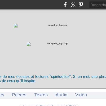
ts de mes écoutes et lectures "spirituelles". Si un mot, une ph
 de ceux qu'Il inspire.
es
Prières
Textes
Audio
Vidéo