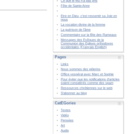
Ce que le feu n’a pas pris
Fête de Sainte Anne
Etre en Dieu, c'est ressentir sa Joie en
nous
La vocation divine de la femme
La guérison de l’âme
Commentaire sur la fête des Rameaux
Messages des Evêques de la
Communion des Eglises orthodoxes
occidentales (Français-English)
Pages
Links
Nous sommes des pélerins
Office vespéral avec Marc et Sophie
Pour éviter que les notifications d'articles
soient considérés comme des spam
Ressources chrétiennes sur le web
S'abonner au blog
CatÉGories
Textes
Vidéo
Pensées
Art
Audio