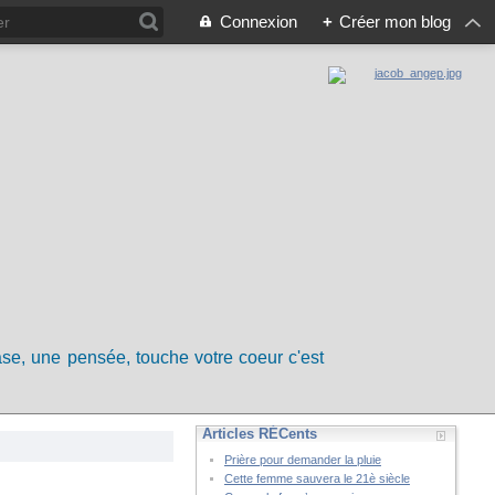
Connexion
+
Créer mon blog
rase, une pensée, touche votre coeur c'est
Articles RÉCents
Prière pour demander la pluie
Cette femme sauvera le 21è siècle