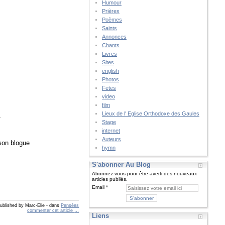
Humour
Prières
Poèmes
Saints
Annonces
Chants
Livres
Sites
english
Photos
Fetes
video
film
Lieux de l' Eglise Orthodoxe des Gaules
_
Stage
internet
Auteurs
 son blogue
hymn
S'abonner Au Blog
Abonnez-vous pour être averti des nouveaux
articles publiés.
Email
ublished by Marc-Elie
-
dans
Pensées
commenter cet article
…
Liens