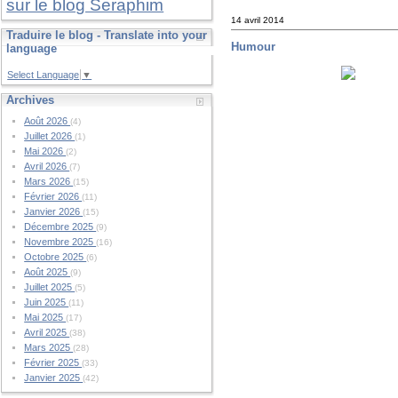
sur le blog Seraphim
14 avril 2014
Traduire le blog - Translate into your
Humour
language
Select Language
▼
Archives
Août 2026
(4)
Juillet 2026
(1)
Mai 2026
(2)
Avril 2026
(7)
Mars 2026
(15)
Février 2026
(11)
Janvier 2026
(15)
Décembre 2025
(9)
Novembre 2025
(16)
Octobre 2025
(6)
Août 2025
(9)
Juillet 2025
(5)
Juin 2025
(11)
Mai 2025
(17)
Avril 2025
(38)
Mars 2025
(28)
Février 2025
(33)
Janvier 2025
(42)