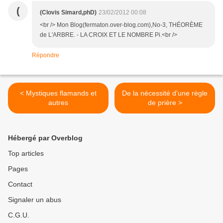
(
(Clovis Simard,phD)
23/02/2012 00:08
<br /> Mon Blog(fermaton.over-blog.com),No-3, THÉORÈME
de L'ARBRE. - LA CROIX ET LE NOMBRE Pi.<br />
Répondre
< Mystiques flamands et
De la nécessité d'une règle
autres
de prière >
Hébergé par Overblog
Top articles
Pages
Contact
Signaler un abus
C.G.U.