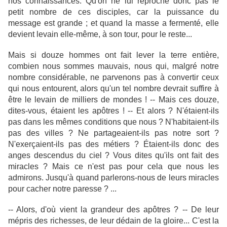
nos connaissances. Qu'on ne lui reproche donc pas le
petit nombre de ces disciples, car la puissance du
message est grande ; et quand la masse a fermenté, elle
devient levain elle-même, à son tour, pour le reste...
Mais si douze hommes ont fait lever la terre entière,
combien nous sommes mauvais, nous qui, malgré notre
nombre considérable, ne parvenons pas à convertir ceux
qui nous entourent, alors qu'un tel nombre devrait suffire à
être le levain de milliers de mondes ! -- Mais ces douze,
dites-vous, étaient les apôtres ! -- Et alors ? N'étaient-ils
pas dans les mêmes conditions que nous ? N'habitaient-ils
pas des villes ? Ne partageaient-ils pas notre sort ?
N'exerçaient-ils pas des métiers ? Étaient-ils donc des
anges descendus du ciel ? Vous dites qu'ils ont fait des
miracles ? Mais ce n'est pas pour cela que nous les
admirons. Jusqu'à quand parlerons-nous de leurs miracles
pour cacher notre paresse ? ...
-- Alors, d'où vient la grandeur des apôtres ? -- De leur
mépris des richesses, de leur dédain de la gloire... C'est la