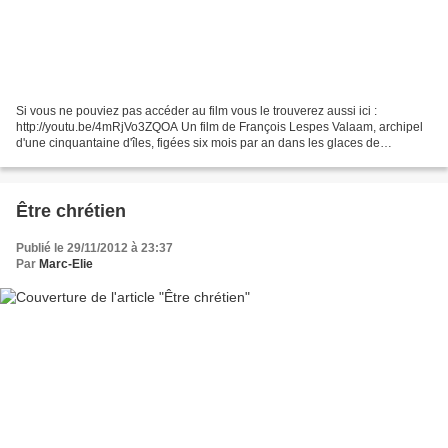
Si vous ne pouviez pas accéder au film vous le trouverez aussi ici :
http://youtu.be/4mRjVo3ZQOA Un film de François Lespes Valaam, archipel
d'une cinquantaine d'îles, figées six mois par an dans les glaces de
l'immense lac Ladoga, abrite le plus ancien...
Être chrétien
Publié le 29/11/2012 à 23:37
Par
Marc-Elie