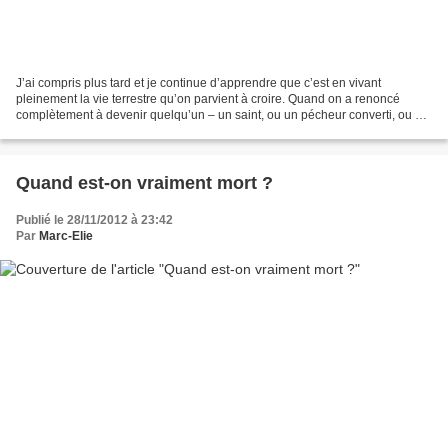
J’ai compris plus tard et je continue d’apprendre que c’est en vivant
pleinement la vie terrestre qu’on parvient à croire. Quand on a renoncé
complètement à devenir quelqu’un – un saint, ou un pécheur converti, ou un
homme d’Église (ce qu’on appelle une...
Quand est-on vraiment mort ?
Publié le 28/11/2012 à 23:42
Par
Marc-Elie