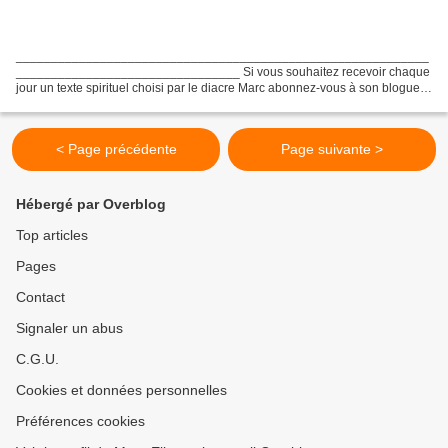
___________________________________________________________
________________________________ Si vous souhaitez recevoir chaque
jour un texte spirituel choisi par le diacre Marc abonnez-vous à son blogue
http://ann.over-blog.com/blog-newsletter.php?ref...
< Page précédente
Page suivante >
Hébergé par Overblog
Top articles
Pages
Contact
Signaler un abus
C.G.U.
Cookies et données personnelles
Préférences cookies