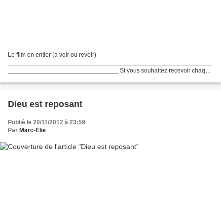
Le film en entier (à voir ou revoir)
___________________________________________________________
________________________________ Si vous souhaitez recevoir chaque
jour un texte spirituel choisi par le diacre Marc abonnez-vous à son blogue
http://ann....
Dieu est reposant
Publié le 20/11/2012 à 23:59
Par
Marc-Elie