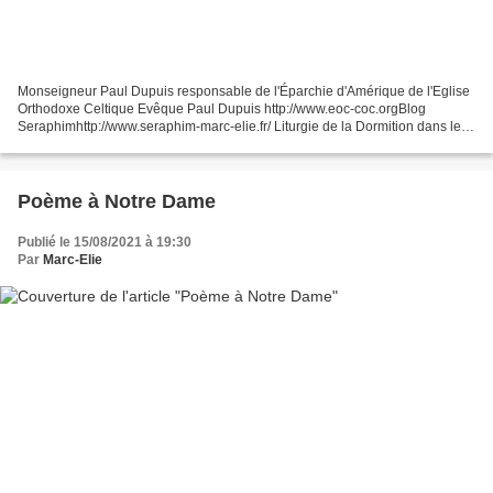
Monseigneur Paul Dupuis responsable de l'Éparchie d'Amérique de l'Eglise
Orthodoxe Celtique Evêque Paul Dupuis http://www.eoc-coc.orgBlog
Seraphimhttp://www.seraphim-marc-elie.fr/ Liturgie de la Dormition dans le
rite de l'Eglise Orthodoxe Celtique Facebook...
Poème à Notre Dame
Publié le 15/08/2021 à 19:30
Par
Marc-Elie