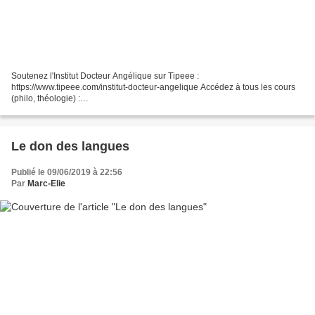
Soutenez l'Institut Docteur Angélique sur Tipeee :
https://www.tipeee.com/institut-docteur-angelique Accédez à tous les cours
(philo, théologie) :
http://docteurangelique.free.fr/accueil/InstitutDocteurAngelique.htm Trois
théologiens s'expriment sur la...
Le don des langues
Publié le 09/06/2019 à 22:56
Par
Marc-Elie