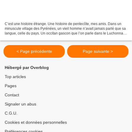
C’est une histoire étrange. Une histoire de pentecôte, mes amis. Dans un
minuscule village des Pyrénées, un vieil homme n’avait jamais parlé que sa
langue, celle du pays. Un occitan gascon que l’on parle dans le Luchonnais.
J’avais peut-être treize ans...
< Page précédente
Page suivante >
Hébergé par Overblog
Top articles
Pages
Contact
Signaler un abus
C.G.U.
Cookies et données personnelles
Préférences cookies