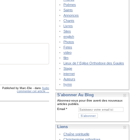
Poèmes
Saints
Annonces
Chants
Livres
Sites
english
Photos
Fetes
video
film
Lieux de l' Eglise Orthodoxe des Gaules
Stage
internet
Auteurs
hymn
Published by Marc-Elie
-
dans
Audio
commenter cet article
…
S'abonner Au Blog
Abonnez-vous pour être averti des nouveaux
articles publiés.
Email
Liens
Chaîne spirituelle
Christianisme orthodoxe