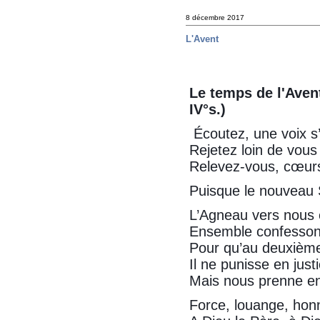
8 décembre 2017
L'Avent
Le temps de l'Aven
IV°s.)
Écoutez, une voix s’
Rejetez loin de vous 
Relevez-vous, cœurs
Puisque le nouveau S
L’Agneau vers nous es
Ensemble confessons
Pour qu’au deuxième
Il ne punisse en justi
Mais nous prenne e
Force, louange, honn