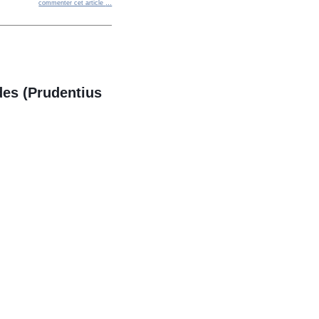
commenter cet article
…
des (Prudentius