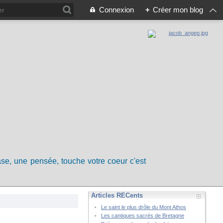
Connexion
+
Créer mon blog
rase, une pensée, touche votre coeur c'est
Articles RÉCents
Le saint le plus drôle du Mont Athos
Les cantiques sacrés de Bretagne