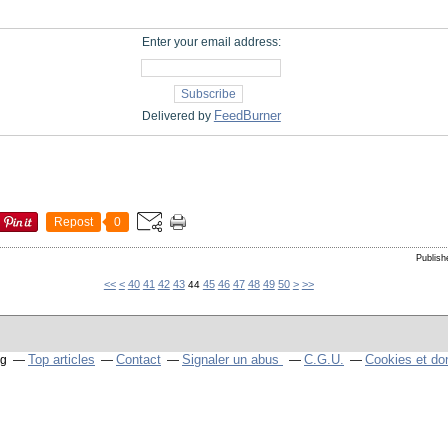
Enter your email address:
FeedBurner
Delivered by
Repost
0
Publish
10
20
30
60
70
80
90
100
<<
<
40
41
42
43
45
46
47
48
49
50
>
>>
44
Top articles
Contact
Signaler un abus
C.G.U.
Cookies et do
og