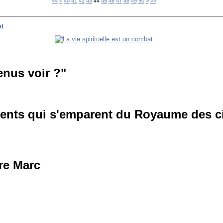
10
20
30
60
70
80
90
100
<<
<
40
41
42
43
45
46
47
48
49
50
>
>>
44
at
enus voir ?"
olents qui s'emparent du Royaume des c
re Marc