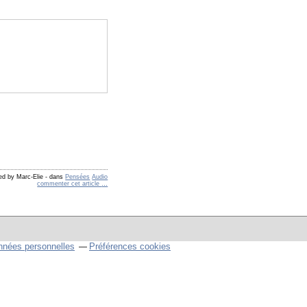
ed by Marc-Elie
-
dans
Pensées
Audio
commenter cet article
…
nnées personnelles
Préférences cookies