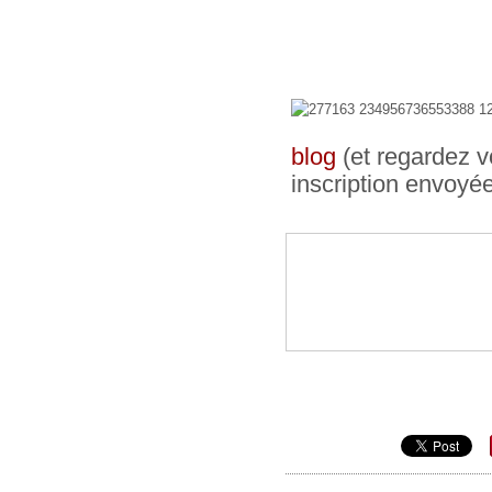
blog
(et regardez v
inscription envoyé