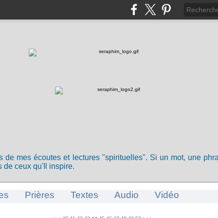
ts de mes écoutes et lectures "spirituelles". Si un mot, une ph
 de ceux qu'Il inspire.
es
Prières
Textes
Audio
Vidéo