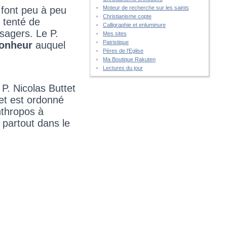
Moteur de recherche sur les saints
i font peu à peu
Christianisme copte
 tenté de
Calligraphie et enluminure
ssagers. Le P.
Mes sites
Patristique
bonheur
auquel
Pères de l'Eglise
Ma Boutique Rakuten
Lectures du jour
 P. Nicolas Buttet
 et est ordonné
anthropos à
 partout dans le