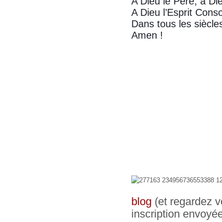
A Dieu le Père, à Die
A Dieu l’Esprit Conso
Dans tous les siècle
Amen !
blog
(et regardez v
inscription envoyé