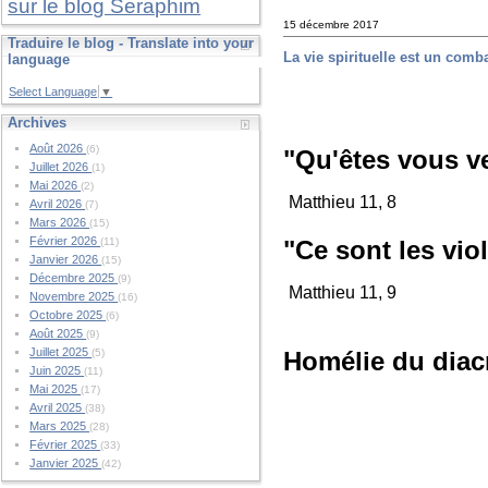
sur le blog Seraphim
15 décembre 2017
Traduire le blog - Translate into your
La vie spirituelle est un comb
language
Select Language
▼
Archives
Août 2026
(6)
"Qu'êtes vous v
Juillet 2026
(1)
Mai 2026
(2)
Matthieu 11, 8
Avril 2026
(7)
Mars 2026
(15)
Février 2026
"Ce sont les vi
(11)
Janvier 2026
(15)
Décembre 2025
(9)
Matthieu 11, 9
Novembre 2025
(16)
Octobre 2025
(6)
Août 2025
(9)
Juillet 2025
Homélie du diac
(5)
Juin 2025
(11)
Mai 2025
(17)
Avril 2025
(38)
Mars 2025
(28)
Février 2025
(33)
Janvier 2025
(42)