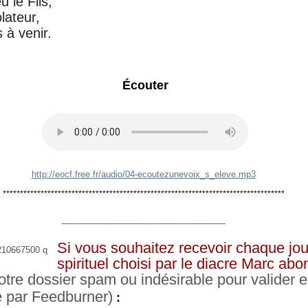
u le Fils,
lateur,
s à venir.
Écouter
http://eocf.free.fr/audio/04-ecoutezunevoix_s_eleve.mp3
**********************************************************************************
__________________________________
Si vous souhaitez recevoir chaque jou
spirituel choisi par le diacre Marc ab
otre dossier spam ou indésirable pour valider e
e par Feedburner)
: