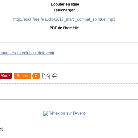
Écouter en ligne
Télécharger
http://eocf.free.fr/audio/2017_marc_combat_spirituel.mp3
PDF de l'homélie
marc_es-tu-celui-qui-doit-venir
Repost
0
et