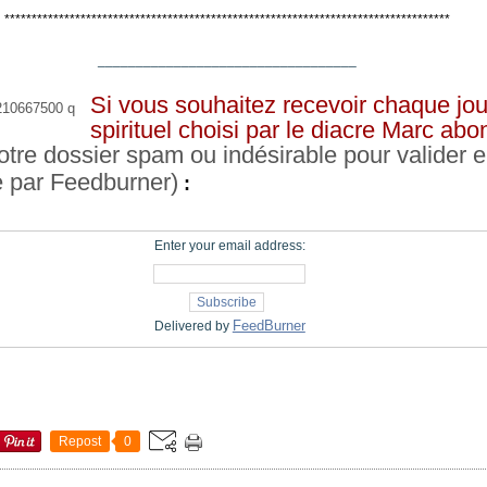
**********************************************************************************
__________________________________
Si vous souhaitez recevoir chaque jou
spirituel choisi par le diacre Marc ab
otre dossier spam ou indésirable pour valider e
e par Feedburner)
:
Enter your email address:
FeedBurner
Delivered by
Repost
0