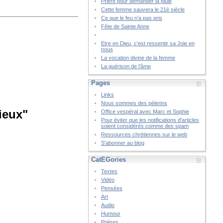
Prière pour demander la pluie
Cette femme sauvera le 21è siècle
Ce que le feu n’a pas pris
Fête de Sainte Anne
Etre en Dieu, c'est ressentir sa Joie en
nous
La vocation divine de la femme
La guérison de l’âme
Pages
Links
Nous sommes des pélerins
ieux"
Office vespéral avec Marc et Sophie
Pour éviter que les notifications d'articles
soient considérés comme des spam
Ressources chrétiennes sur le web
S'abonner au blog
CatÉGories
Textes
Vidéo
Pensées
Art
Audio
Humour
Prières