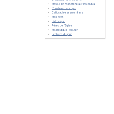
Moteur de recherche sur les saints
Christianisme copte
Calligraphie et enluminure
Mes sites
Patristique
Pères de l'Eglise
Ma Boutique Rakuten
Lectures du jour