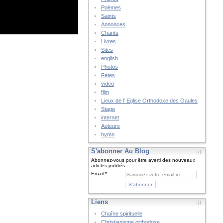
Poèmes
Saints
Annonces
Chants
Livres
Sites
english
Photos
Fetes
video
film
Lieux de l' Eglise Orthodoxe des Gaules
Stage
internet
Auteurs
hymn
S'abonner Au Blog
Abonnez-vous pour être averti des nouveaux
articles publiés.
Email
Liens
Chaîne spirituelle
Christianisme orthodoxe