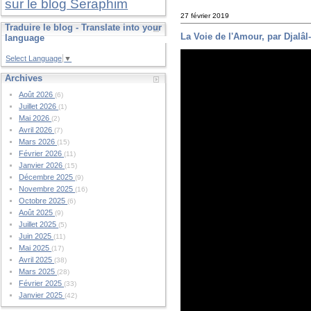
sur le blog Seraphim
27 février 2019
Traduire le blog - Translate into your
La Voie de l'Amour, par Djalâ
language
Select Language
▼
Archives
Août 2026
(6)
Juillet 2026
(1)
Mai 2026
(2)
Avril 2026
(7)
Mars 2026
(15)
Février 2026
(11)
Janvier 2026
(15)
Décembre 2025
(9)
Novembre 2025
(16)
Octobre 2025
(6)
Août 2025
(9)
Juillet 2025
(5)
Juin 2025
(11)
Mai 2025
(17)
Avril 2025
(38)
Mars 2025
(28)
Février 2025
(33)
Janvier 2025
(42)