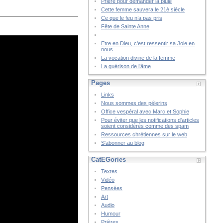
Prière pour demander la pluie
Cette femme sauvera le 21è siècle
Ce que le feu n’a pas pris
Fête de Sainte Anne
Etre en Dieu, c'est ressentir sa Joie en
nous
La vocation divine de la femme
La guérison de l’âme
Pages
Links
Nous sommes des pélerins
Office vespéral avec Marc et Sophie
Pour éviter que les notifications d'articles
soient considérés comme des spam
Ressources chrétiennes sur le web
S'abonner au blog
CatÉGories
Textes
Vidéo
Pensées
Art
Audio
Humour
Prières