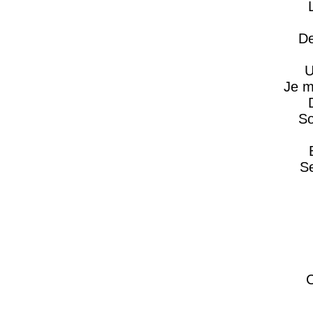
De
U
Je m
So
Se
C