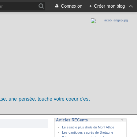
Connexion
+
Créer mon blog
rase, une pensée, touche votre coeur c'est
Articles RÉCents
Le saint le plus drôle du Mont Athos
Les cantiques sacrés de Bretagne