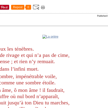
Repost
0
Published 
eux les ténèbres.
de rivage et qui n’a pas de cime,
ense ; et rien n’y remuait.
dans l’infini muet.
’ombre, impénétrable voile,
 comme une sombre étoile.
 âme, ô mon âme ! il faudrait,
uffre où nul bord n’apparaît,
nuit jusqu’à ton Dieu tu marches,