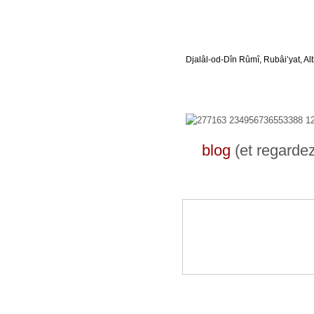
Djalâl-od-Dîn Rûmî, Rubâi’yat, Al
blog
(et regarde