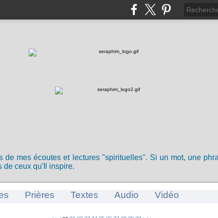
ts de mes écoutes et lectures "spirituelles". Si un mot, une ph
 de ceux qu'Il inspire.
es
Prières
Textes
Audio
Vidéo