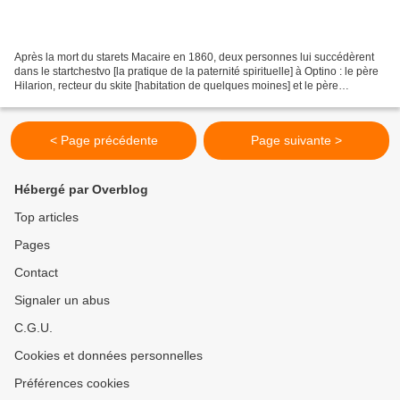
Après la mort du starets Macaire en 1860, deux personnes lui succédèrent
dans le startchestvo [la pratique de la paternité spirituelle] à Optino : le père
Hilarion, recteur du skite [habitation de quelques moines] et le père
Ambroise, qui assistait Macaire...
< Page précédente
Page suivante >
Hébergé par Overblog
Top articles
Pages
Contact
Signaler un abus
C.G.U.
Cookies et données personnelles
Préférences cookies