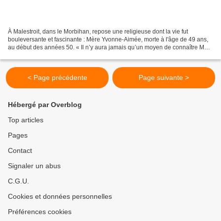
À Malestroit, dans le Morbihan, repose une religieuse dont la vie fut
bouleversante et fascinante : Mère Yvonne-Aimée, morte à l'âge de 49 ans,
au début des années 50. « Il n’y aura jamais qu’un moyen de connaître Mère
Yvonne-Aimée, c’est de l’invoquer....
< Page précédente
Page suivante >
Hébergé par Overblog
Top articles
Pages
Contact
Signaler un abus
C.G.U.
Cookies et données personnelles
Préférences cookies