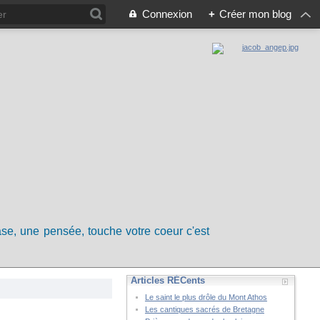
Connexion
+
Créer mon blog
rase, une pensée, touche votre coeur c'est
Articles RÉCents
Le saint le plus drôle du Mont Athos
Les cantiques sacrés de Bretagne