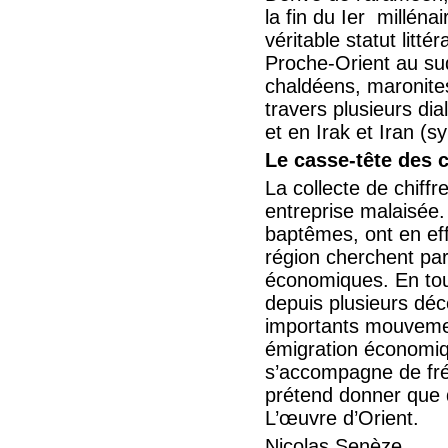
la fin du Ier milléna
véritable statut litté
Proche-Orient au sud
chaldéens, maronites
travers plusieurs dia
et en Irak et Iran (s
Le casse-tête des c
La collecte de chiffr
entreprise malaisée.
baptêmes, ont en eff
région cherchent parf
économiques. En tou
depuis plusieurs déc
importants mouvemen
émigration économique
s’accompagne de fréq
prétend donner que 
L’œuvre d’Orient.
Nicolas Senèze