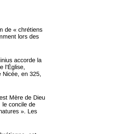
om de « chrétiens
amment lors des
inius accorde la
 l’Église,
e Nicée, en 325,
e est Mère de Dieu
 le concile de
natures ». Les