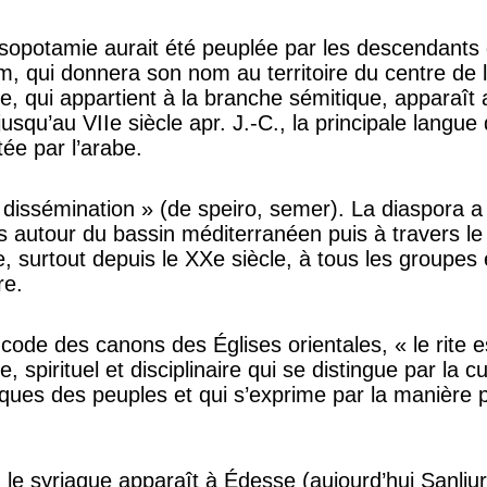
ésopotamie aurait été peuplée par les descendants
m, qui donnera son nom au territoire du centre de l’
 qui appartient à la branche sémitique, apparaît a
 jusqu’au VIIe siècle apr. J.-C., la principale langu
tée par l’arabe.
« dissémination » (de speiro, semer). La diaspora 
ifs autour du bassin méditerranéen puis à travers l
ue, surtout depuis le XXe siècle, à tous les groupes
re.
code des canons des Églises orientales, « le rite e
e, spirituel et disciplinaire qui se distingue par la cu
iques des peuples et qui s’exprime par la manière
 le syriaque apparaît à Édesse (aujourd’hui Sanliur