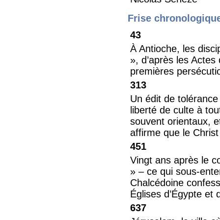
Frise chronologiqu
43
À Antioche, les disci
», d’après les Actes
premières persécuti
313
Un édit de tolérance
liberté de culte à to
souvent orientaux, e
affirme que le Chris
451
Vingt ans après le c
» – ce qui sous-enten
Chalcédoine confess
Églises d’Égypte et 
637