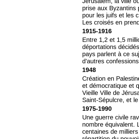
Jérusalem, la ville o
prise aux Byzantins 
pour les juifs et les
Les croisés en prend
1915-1916
Entre 1,2 et 1,5 mil
déportations décidé
pays parlent à ce su
d’autres confession
1948
Création en Palestine
et démocratique et qu
Vieille Ville de Jér
Saint-Sépulcre, et le
1975-1990
Une guerre civile ra
nombre équivalent. L
centaines de milliers
répartition du pouvoi