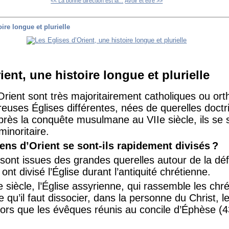
<< La bonne direction est la...
Avoir et être >>
ire longue et plurielle
ient, une histoire longue et plurielle
’Orient sont très majoritairement catholiques ou ort
euses Églises différentes, nées de querelles doctri
près la conquête musulmane au VIIe siècle, ils se
minoritaire.
ens d’Orient se sont-ils rapidement divisés ?
 sont issues des grandes querelles autour de la défi
ont divisé l’Église durant l’antiquité chrétienne.
 siècle, l’Église assyrienne, qui rassemble les chré
qu’il faut dissocier, dans la personne du Christ, l
lors que les évêques réunis au concile d’Éphèse (4