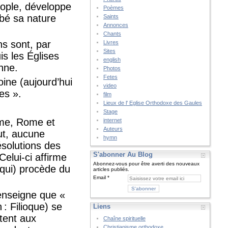
nople, développe
Poèmes
rbé sa nature
Saints
Annonces
Chants
ns sont, par
Livres
Sites
is les Églises
english
nne.
Photos
Fetes
ine (aujourd’hui
video
es ».
film
Lieux de l' Eglise Orthodoxe des Gaules
Stage
isme, Rome et
internet
Auteurs
ut, aucune
hymn
ésolutions des
S'abonner Au Blog
Celui-ci affirme
Abonnez-vous pour être averti des nouveaux
 (qui) procède du
articles publiés.
Email
 enseigne que «
 : Filioque) se
Liens
utent aux
Chaîne spirituelle
Christianisme orthodoxe