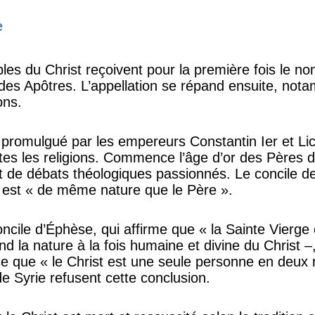
e
ples du Christ reçoivent pour la première fois le n
 des Apôtres. L’appellation se répand ensuite, not
ons.
 promulgué par les empereurs Constantin Ier et Lic
utes les religions. Commence l’âge d’or des Pères de
t de débats théologiques passionnés. Le concile d
t est « de même nature que le Père ».
oncile d’Éphèse, qui affirme que « la Sainte Vierg
d la nature à la fois humaine et divine du Christ –,
e que « le Christ est une seule personne en deux 
de Syrie refusent cette conclusion.