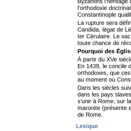
Byzantins l’héritage
l’orthodoxie doctrina
Constantinople quali
La rupture sera défin
Candida, légat de Lé
Ier Cérulaire. Le sa
toute chance de réco
Pourquoi des Églis
À partir du XVe siècl
En 1439, le concile 
orthodoxes, que ces 
au moment où Consta
Dans les siècles sui
dans les pays slaves
s’unir à Rome, sur l
maronite (présente e
de Rome.
Lexique