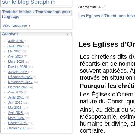
sur le blog Seraphim
30 novembre 2017
Traduire le blog - Translate into your
Les Eglises d’Orient, une histo
language
Select Language
▼
Archives
Août 2026
(6)
Les Eglises d’Or
Juillet 2026
(1)
Mai 2026
(2)
Les chrétiens dits d
Avril 2026
(7)
Mars 2026
(15)
répartis en de nombr
Février 2026
(11)
souvent apaisées. A
Janvier 2026
(15)
trouvés en situation 
Décembre 2025
(9)
Novembre 2025
(16)
Pourquoi les chréti
Octobre 2025
(6)
Août 2025
(9)
Les Églises d’Orient
Juillet 2025
(5)
nature du Christ, qui 
Juin 2025
(11)
Mai 2025
(17)
Ainsi, au début du Ve
Avril 2025
(38)
Mésopotamie, estime 
Mars 2025
(28)
humaine et divine, a
Février 2025
(33)
Janvier 2025
(42)
contraire.