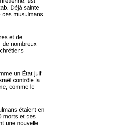
chrétienne, est
tab. Déjà sainte
nte des musulmans.
res et de
d, de nombreux
 chrétiens
omme un État juif
raël contrôle la
isme, comme le
sulmans étaient en
0 morts et des
ent une nouvelle