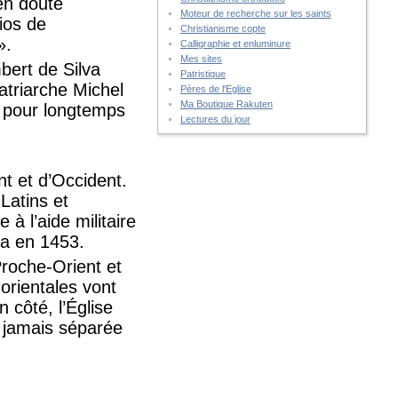
 en doute
Moteur de recherche sur les saints
tios de
Christianisme copte
».
Calligraphie et enluminure
Mes sites
mbert de Silva
Patristique
atriarche Michel
Pères de l'Eglise
Ma Boutique Rakuten
a pour longtemps
Lectures du jour
nt et d’Occident.
Latins et
à l’aide militaire
ra en 1453.
Proche-Orient et
orientales vont
 côté, l’Église
e jamais séparée