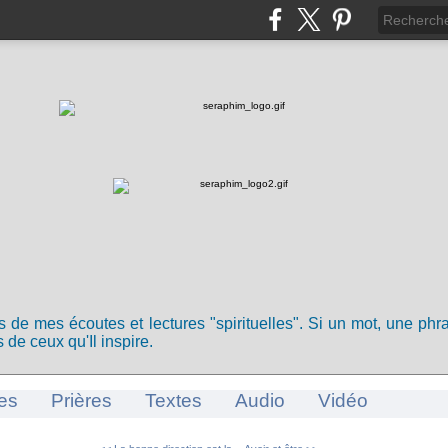
ts de mes écoutes et lectures "spirituelles". Si un mot, une ph
 de ceux qu'Il inspire.
es
Prières
Textes
Audio
Vidéo