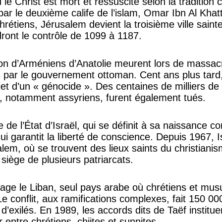
ù le Christ est mort et ressuscité selon la tradition 
par le deuxième calife de l’islam, Omar Ibn Al Khat
 chrétiens, Jérusalem devient la troisième ville sai
ront le contrôle de 1099 à 1187.
lion d’Arméniens d’Anatolie meurent lors de massac
s par le gouvernement ottoman. Cent ans plus tar
jet d’un « génocide ». Des centaines de milliers de
s, notamment assyriens, furent également tués.
 de l’État d’Israël, qui se définit à sa naissance c
i garantit la liberté de conscience. Depuis 1967, Is
usalem, où se trouvent des lieux saints du christian
 siège de plusieurs patriarcats.
vage le Liban, seul pays arabe où chrétiens et mu
e conflit, aux ramifications complexes, fait 150 00
 d’exilés. En 1989, les accords dits de Taëf institu
r entre chrétiens, chiites et sunnites.