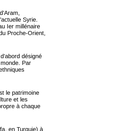
 d’Aram,
actuelle Syrie.
u Ier millénaire
e du Proche-Orient,
a d’abord désigné
e monde. Par
 ethniques
st le patrimoine
lture et les
 propre à chaque
fa, en Turquie) à