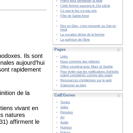
Prière pour demander la pluie
Cette femme sauvera le 21è siècle
Ce que le feu n’a pas pris
Fête de Sainte Anne
Etre en Dieu, c'est ressentir sa Joie en
nous
La vocation divine de la femme
La guérison de l’âme
Pages
hodoxes. Ils sont
Links
nales aujourd’hui
Nous sommes des pélerins
Office vespéral avec Marc et Sophie
 sont rapidement
Pour éviter que les notifications d'articles
soient considérés comme des spam
Ressources chrétiennes sur le web
S'abonner au blog
nition de la
CatÉGories
Textes
tiens vivant en
Vidéo
Pensées
es natures
Art
31) affirment le
Audio
Humour
Prières