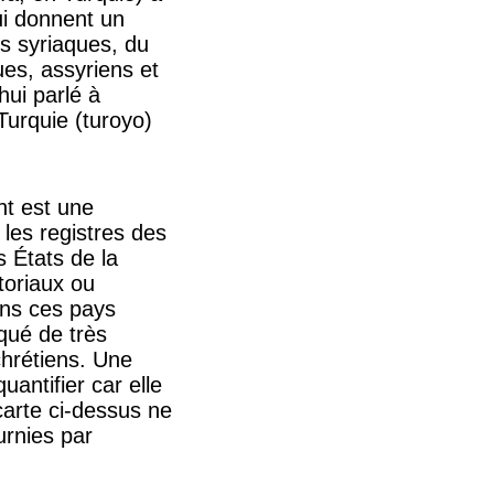
lui donnent un
ens syriaques, du
ues, assyriens et
hui parlé à
 Turquie (turoyo)
nt est une
 les registres des
s États de la
itoriaux ou
ans ces pays
oqué de très
hrétiens. Une
uantifier car elle
carte ci-dessus ne
urnies par