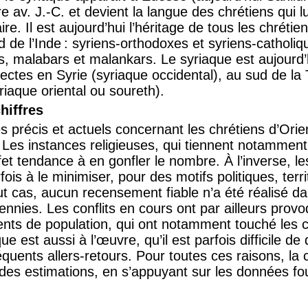
ire av. J.-C. et devient la langue des chrétiens qui 
raire. Il est aujourd’hui l’héritage de tous les chréti
 de l’Inde : syriens-orthodoxes et syriens-catholiq
, malabars et malankars. Le syriaque est aujourd’
lectes en Syrie (syriaque occidental), au sud de la
yriaque oriental ou soureth).
hiffres
es précis et actuels concernant les chrétiens d’Orie
 Les instances religieuses, qui tiennent notamment
et tendance à en gonfler le nombre. À l’inverse, le
ois à le minimiser, pour des motifs politiques, terr
t cas, aucun recensement fiable n’a été réalisé d
ennies. Les conflits en cours ont par ailleurs prov
ts de population, qui ont notamment touché les c
 est aussi à l’œuvre, qu’il est parfois difficile de q
uents allers-retours. Pour toutes ces raisons, la 
des estimations, en s’appuyant sur les données fo