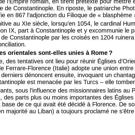
 de l’Empire romain, en tirent prétexte pour mettre
le de Constantinople. En riposte, le patriarche Pho
fie en 867 l’adjonction du Filioque de « blasphème 
itive au XIe siècle, lorsqu’en 1054, le cardinal Hu
on IX, part à Constantinople et y excommunie le p
c de Constantinople par les croisés en 1204 ruiner
nciliation.
es orientales sont-elles unies à Rome ?
e, des tentatives ont lieu pour réunir Églises d’Orie
de Ferrare-Florence (Italie) adopte une union entre 
derniers dénoncent ensuite, invoquant un chantage 
ntinople est menacée par les Turcs – elle tombe
vants, sous l’influence des missionnaires latins au 
, des parts plus ou moins importantes des Églises 
a base de ce qui avait été décidé à Florence. De son
n majorité au Liban) a toujours proclamé ne s’êtr