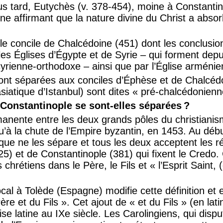
s tard, Eutychès (v. 378-454), moine à Constanti
rine affirmant que la nature divine du Christ a abso
le concile de Chalcédoine (451) dont les conclusio
les Églises d’Égypte et de Syrie – qui forment depu
yrienne-orthodoxe – ainsi que par l’Église arménie
ont séparées aux conciles d’Éphèse et de Chalcédo
asiatique d’Istanbul) sont dites « pré-chalcédonienn
onstantinople se sont-elles séparées ?
rmanente entre les deux grands pôles du christian
u’à la chute de l’Empire byzantin, en 1453. Au déb
que ne les sépare et tous les deux acceptent les r
5) et de Constantinople (381) qui fixent le Credo. 
chrétiens dans le Père, le Fils et « l’Esprit Saint,
ocal à Tolède (Espagne) modifie cette définition et
re et du Fils ». Cet ajout de « et du Fils » (en latin
ise latine au IXe siècle. Les Carolingiens, qui disp