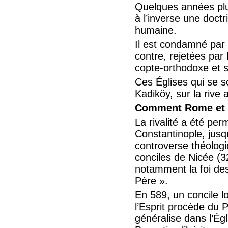
Quelques années plu
à l’inverse une doct
humaine.
Il est condamné par 
contre, rejetées par 
copte-orthodoxe et s
Ces Églises qui se s
Kadiköy, sur la rive 
Comment Rome et C
La rivalité a été pe
Constantinople, jusq
controverse théologi
conciles de Nicée (32
notamment la foi des 
Père ».
En 589, un concile l
l’Esprit procède du Pè
généralise dans l’Égl