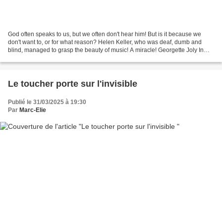
God often speaks to us, but we often don't hear him! But is it because we
don't want to, or for what reason? Helen Keller, who was deaf, dumb and
blind, managed to grasp the beauty of music! A miracle! Georgette Joly In
March 1924, Helen Keller wrote...
Le toucher porte sur l'invisible
Publié le 31/03/2025 à 19:30
Par
Marc-Elie