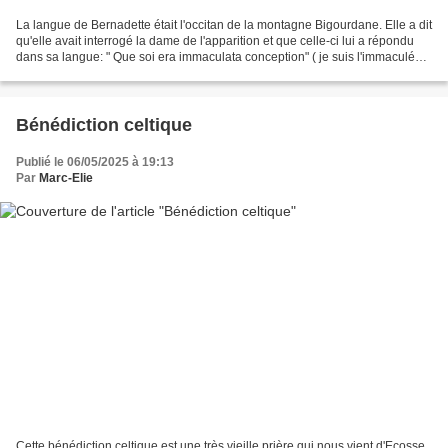
La langue de Bernadette était l'occitan de la montagne Bigourdane. Elle a dit
qu'elle avait interrogé la dame de l'apparition et que celle-ci lui a répondu
dans sa langue: " Que soi era immaculata conception" ( je suis l'immaculée
conception ). Maria...
Bénédiction celtique
Publié le 06/05/2025 à 19:13
Par
Marc-Elie
Cette bénédiction celtique est une très vieille prière qui nous vient d'Ecosse.