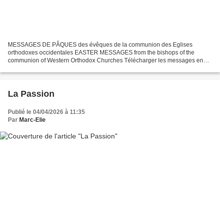
MESSAGES DE PÂQUES des évêques de la communion des Eglises
orthodoxes occidentales EASTER MESSAGES from the bishops of the
communion of Western Orthodox Churches Télécharger les messages en
français https://data.over-blog-
kiwi.com/1/46/43/03/20260411/ob_2eb791_message-pascal-eveques-
communion.pdf...
La Passion
Publié le 04/04/2026 à 11:35
Par
Marc-Elie