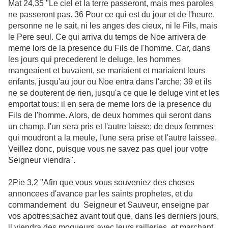
Mat 24,35 "Le ciel et la terre passeront, mais mes paroles
ne passeront pas. 36 Pour ce qui est du jour et de l'heure,
personne ne le sait, ni les anges des cieux, ni le Fils, mais
le Pere seul. Ce qui arriva du temps de Noe arrivera de
meme lors de la presence du Fils de l'homme. Car, dans
les jours qui precederent le deluge, les hommes
mangeaient et buvaient, se mariaient et mariaient leurs
enfants, jusqu'au jour ou Noe entra dans l'arche; 39 et ils
ne se douterent de rien, jusqu'a ce que le deluge vint et les
emportat tous: il en sera de meme lors de la presence du
Fils de l'homme. Alors, de deux hommes qui seront dans
un champ, l'un sera pris et l'autre laisse; de deux femmes
qui moudront a la meule, l'une sera prise et l'autre laissee.
Veillez donc, puisque vous ne savez pas quel jour votre
Seigneur viendra".
2Pie 3,2 "Afin que vous vous souveniez des choses
annoncees d'avance par les saints prophetes, et du
commandement du Seigneur et Sauveur, enseigne par
vos apotres;sachez avant tout que, dans les derniers jours,
il viendra des moqueurs avec leurs railleries, et marchant