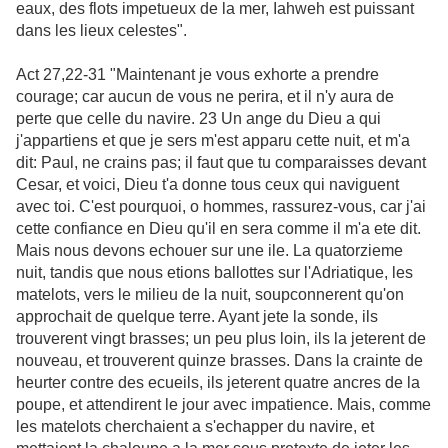
eaux, des flots impetueux de la mer, Iahweh est puissant
dans les lieux celestes".
Act 27,22-31 "Maintenant je vous exhorte a prendre
courage; car aucun de vous ne perira, et il n'y aura de
perte que celle du navire. 23 Un ange du Dieu a qui
j'appartiens et que je sers m'est apparu cette nuit, et m'a
dit: Paul, ne crains pas; il faut que tu comparaisses devant
Cesar, et voici, Dieu t'a donne tous ceux qui naviguent
avec toi. C'est pourquoi, o hommes, rassurez-vous, car j'ai
cette confiance en Dieu qu'il en sera comme il m'a ete dit.
Mais nous devons echouer sur une ile. La quatorzieme
nuit, tandis que nous etions ballottes sur l'Adriatique, les
matelots, vers le milieu de la nuit, soupconnerent qu'on
approchait de quelque terre. Ayant jete la sonde, ils
trouverent vingt brasses; un peu plus loin, ils la jeterent de
nouveau, et trouverent quinze brasses. Dans la crainte de
heurter contre des ecueils, ils jeterent quatre ancres de la
poupe, et attendirent le jour avec impatience. Mais, comme
les matelots cherchaient a s'echapper du navire, et