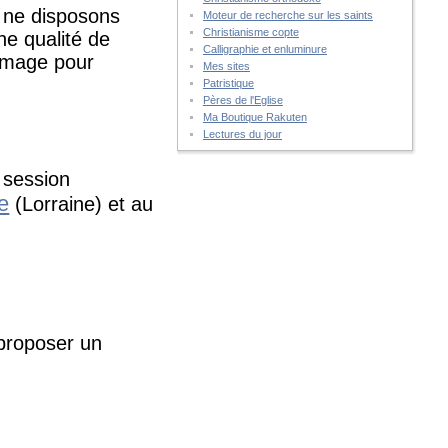
s ne disposons
Moteur de recherche sur les saints
Christianisme copte
ne qualité de
Calligraphie et enluminure
'image pour
Mes sites
Patristique
Pères de l'Eglise
Ma Boutique Rakuten
Lectures du jour
 session
e
(Lorraine) et au
 proposer un