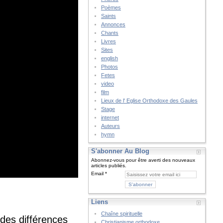
Poèmes
Saints
Annonces
Chants
Livres
Sites
english
Photos
Fetes
video
film
Lieux de l' Eglise Orthodoxe des Gaules
Stage
internet
Auteurs
hymn
S'abonner Au Blog
Abonnez-vous pour être averti des nouveaux
articles publiés.
Email
Liens
Chaîne spirituelle
des différences
Christianisme orthodoxe