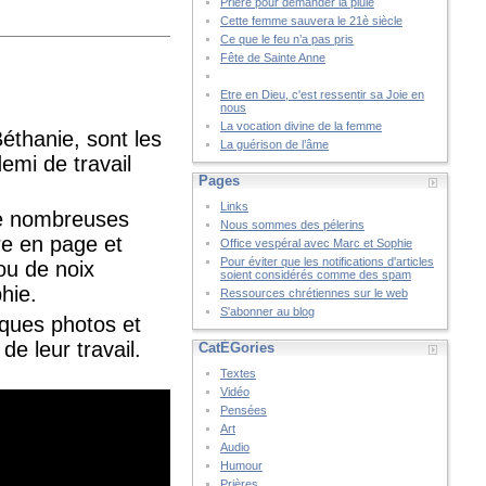
Prière pour demander la pluie
Cette femme sauvera le 21è siècle
Ce que le feu n’a pas pris
Fête de Sainte Anne
Etre en Dieu, c'est ressentir sa Joie en
nous
La vocation divine de la femme
thanie, sont les
La guérison de l’âme
emi de travail
Pages
Links
 de nombreuses
Nous sommes des pélerins
re en page et
Office vespéral avec Marc et Sophie
Pour éviter que les notifications d'articles
rou de noix
soient considérés comme des spam
hie.
Ressources chrétiennes sur le web
S'abonner au blog
lques photos et
e leur travail.
CatÉGories
Textes
Vidéo
Pensées
Art
Audio
Humour
Prières