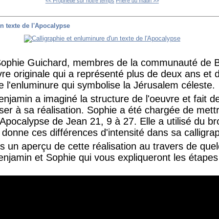
<< Prophétie sur notre temps
Prière du matin >>
n texte de l'Apocalypse
Sophie Guichard, membres de la communauté de Bé
re originale qui a représenté plus de deux ans et d
e l'enluminure qui symbolise la Jérusalem céleste.
 Benjamin a imaginé la structure de l'oeuvre et fait
er à sa réalisation. Sophie a été chargée de mett
e Apocalypse de Jean 21, 9 à 27. Elle a utilisé du b
onne ces différences d'intensité dans sa calligrap
 un aperçu de cette réalisation au travers de que
enjamin et Sophie qui vous expliqueront les étapes d