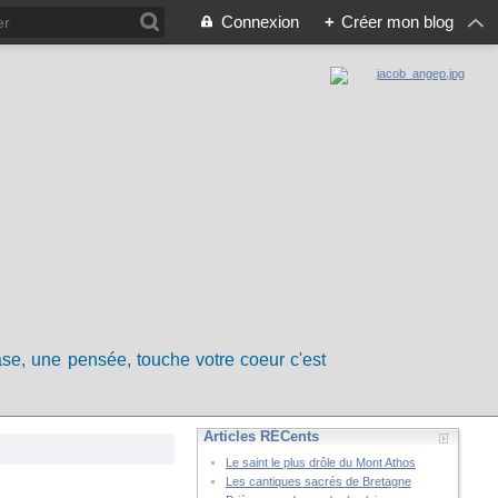
Connexion
+
Créer mon blog
rase, une pensée, touche votre coeur c'est
Articles RÉCents
Le saint le plus drôle du Mont Athos
Les cantiques sacrés de Bretagne