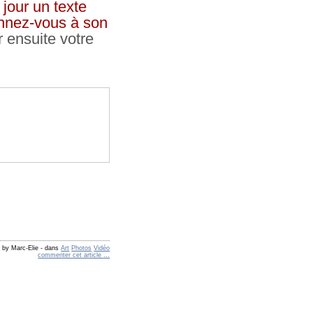
jour un texte
bonnez-vous à son
r ensuite votre
 by Marc-Elie
-
dans
Art
Photos
Vidéo
commenter cet article
…