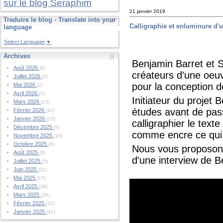
sur le blog Seraphim
21 janvier 2019
Traduire le blog - Translate into your
Calligraphie et enluminure d'u
language
Select Language
▼
Archives
Benjamin Barret et 
Août 2026
(6)
créateurs d'une oeuv
Juillet 2026
(1)
pour la conception d
Mai 2026
(2)
Avril 2026
(7)
Initiateur du projet
Mars 2026
(15)
études avant de pass
Février 2026
(11)
Janvier 2026
(15)
calligraphier le text
Décembre 2025
(9)
comme encre ce qui d
Novembre 2025
(16)
Octobre 2025
(6)
Nous vous proposons
Août 2025
(9)
d'une interview de B
Juillet 2025
(5)
Juin 2025
(11)
Mai 2025
(17)
Avril 2025
(38)
Mars 2025
(28)
Février 2025
(33)
Janvier 2025
(42)