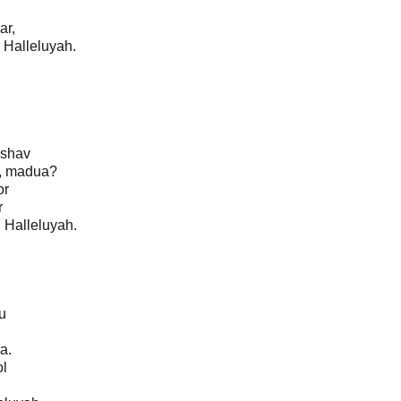
ar,
 Halleluyah.
hshav
, madua?
or
r
 Halleluyah.
ru
a.
ol