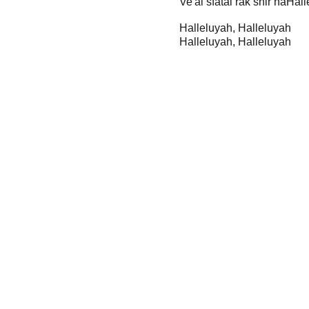
Ve'al sfatai rak shir haHal
Halleluyah, Halleluyah
Halleluyah, Halleluyah