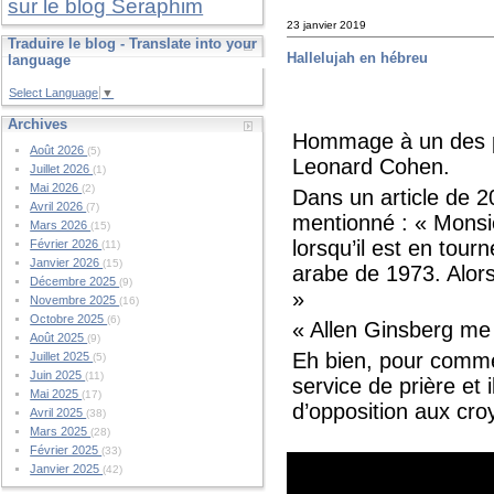
sur le blog Seraphim
23 janvier 2019
Traduire le blog - Translate into your
Hallelujah en hébreu
language
Select Language
▼
Archives
Hommage à un des pl
Août 2026
(5)
Leonard Cohen.
Juillet 2026
(1)
Mai 2026
(2)
Dans un article de 2
Avril 2026
(7)
mentionné : « Monsi
Mars 2026
(15)
lorsqu’il est en tour
Février 2026
(11)
Janvier 2026
(15)
arabe de 1973. Alors
Décembre 2025
(9)
»
Novembre 2025
(16)
Octobre 2025
(6)
« Allen Ginsberg me
Août 2025
(9)
Eh bien, pour commen
Juillet 2025
(5)
Juin 2025
(11)
service de prière et 
Mai 2025
(17)
d’opposition aux cro
Avril 2025
(38)
Mars 2025
(28)
Février 2025
(33)
Janvier 2025
(42)