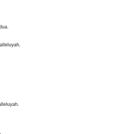
dua.
alleluyah.
.
lleluyah.