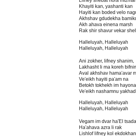
Lifney shebat nora mizma
Khayiti kan, yashanti kan
Hayiti kan boded velo nag
Akhshav gdudekha bamik
Akh ahava einena marsh
Rak shir shavur vekar shel
Halleluyah, Halleluyah
Halleluyah, Halleluyah
Ani zokher, lifney shanim,
Lakhasht li ma koreh bifni
Aval akhshav hama'avar 
Ve'eikh hayiti pa'am na
Betokh tokhekh im hayona
Ve'eikh nashamnu yakhad 
Halleluyah, Halleluyah
Halleluyah, Halleluyah
Vegam im dvar ha'El tsada
Ha'ahava azra li rak
Lishlof lifney kol ekdokha