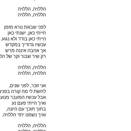
הללויה, הללויה
הללויה, הללויה
לפני שבאת נורא מזמן
חייתי כאן, ישנתי כאן
הייתי כאן בודד ולא נגוע.
עכשיו גדודיך במקדש
אך אהבה איננה מרש
רק שיר שבור וקר של הל.
הללויה, הללויה
הללויה, הללויה
אני זוכר, לפני שנים,
לחשת לי מה קורה בפני,
אבל עכשיו המעבר מנוע.
ואיך הייתי פעם נע
בתוך תוכך עם היונה,
ואיך נשמנו יחד הללויה.
הללויה, הללויה