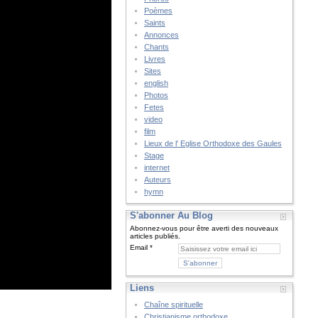
Poèmes
Saints
Annonces
Chants
Livres
Sites
english
Photos
Fetes
video
film
Lieux de l' Eglise Orthodoxe des Gaules
Stage
internet
Auteurs
hymn
S'abonner Au Blog
Abonnez-vous pour être averti des nouveaux
articles publiés.
Email
Liens
Chaîne spirituelle
Christianisme orthodoxe