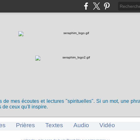
ts de mes écoutes et lectures "spirituelles". Si un mot, une ph
 de ceux qu'Il inspire.
es
Prières
Textes
Audio
Vidéo