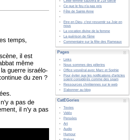
Cette femme sauvera le 21è siècle
Ce que le feu n’a pas pris
Fête de Sainte Anne
Etre en Dieu, c'est ressentir sa Joie en
nous
La vocation divine de la femme
La guérison de l’âme
les temps,
Commentaire sur la fête des Rameaux
Pages
cène, il est
Links
Shabbat même
Nous sommes des pélerins
 la guerre israélo-
Office vespéral avec Marc et Sophie
Pour éviter que les notifications d'articles
 continue du zen ?
soient considérés comme des spam
Ressources chrétiennes sur le web
S'abonner au blog
ées.
CatÉGories
 n’y a pas de
Textes
ement, il n’y a pas
Vidéo
Pensées
Art
Audio
Humour
Prières