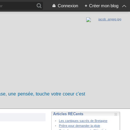
Connexion
+
Créer mon blog
rase, une pensée, touche votre coeur c'est
Articles RÉCents
Les cantiques sacrés de Bretagne
Prière pour demander la pluie