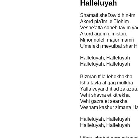
Halleluyah
Shamati sheDavid hin-im
Akord pla'im le'Elohim
Veshe'atta soneh tavim ya
Akord agum u'mistori,
Minor nofel, major mamri
U'melekh mevulbal shar H
Halleluyah, Halleluyah
Halleluyah, Halleluyah
Bizman tfila lehokhakha
Isha tavla al gag mulkha
Yaffa veyarkhit ad za'azua
Vehi shavra et kitrekha
Vehi gazra et searkha
Vesham kashur zimarta Ha
Halleluyah, Halleluyah
Halleluyah, Halleluyah