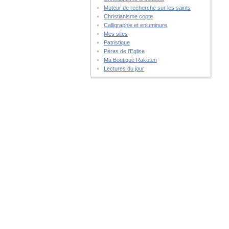
Moteur de recherche sur les saints
Christianisme copte
Calligraphie et enluminure
Mes sites
Patristique
Pères de l'Eglise
Ma Boutique Rakuten
Lectures du jour