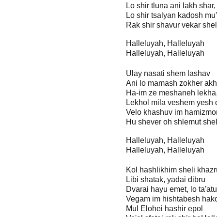
Lo shir tluna ani lakh shar,
Lo shir tsalyan kadosh mu'
Rak shir shavur vekar shel
Halleluyah, Halleluyah
Halleluyah, Halleluyah
Ulay nasati shem lashav
Ani lo mamash zokher ak
Ha-im ze meshaneh lekha
Lekhol mila veshem yesh 
Velo khashuv im hamizmo
Hu shever oh shlemut shel
Halleluyah, Halleluyah
Halleluyah, Halleluyah
Kol hashlikhim sheli khaz
Libi shatak, yadai dibru
Dvarai hayu emet, lo ta'atu
Vegam im hishtabesh hak
Mul Elohei hashir epol