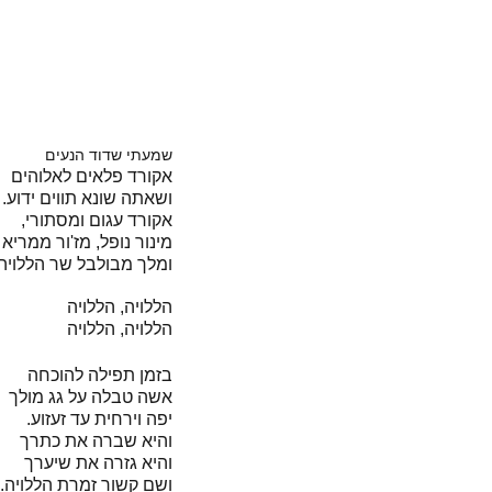
שמעתי שדוד הנעים
אקורד פלאים לאלוהים
ושאתה שונא תווים ידוע.
אקורד עגום ומסתורי,
מינור נופל, מז'ור ממריא
ומלך מבולבל שר הללויה.
הללויה, הללויה
הללויה, הללויה
בזמן תפילה להוכחה
אשה טבלה על גג מולך
יפה וירחית עד זעזוע.
והיא שברה את כתרך
והיא גזרה את שיערך
ושם קשור זמרת הללויה.