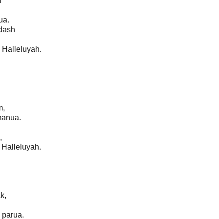
n
ua.
dash
 Halleluyah.
m,
manua.
,
Halleluyah.
k,
n parua.