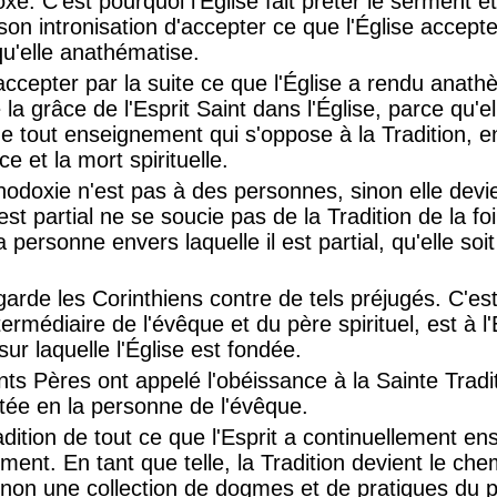
oxe. C'est pourquoi l'Église fait prêter le serment e
son intronisation d'accepter ce que l'Église accepte
u'elle anathématise.
d'accepter par la suite ce que l'Église a rendu anat
a grâce de l'Esprit Saint dans l'Église, parce qu'el
de tout enseignement qui s'oppose à la Tradition, en
e et la mort spirituelle.
odoxie n'est pas à des personnes, sinon elle devi
st partial ne se soucie pas de la Tradition de la f
personne envers laquelle il est partial, qu'elle so
garde les Corinthiens contre de tels préjugés. C'es
termédiaire de l'évêque et du père spirituel, est à l'
sur laquelle l'Église est fondée.
ts Pères ont appelé l'obéissance à la Sainte Tradit
tée en la personne de l'évêque.
adition de tout ce que l'Esprit a continuellement ens
nt. En tant que telle, la Tradition devient le ch
 et non une collection de dogmes et de pratiques du 