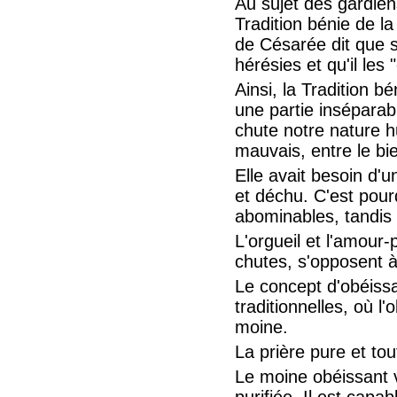
Au sujet des gardiens
Tradition bénie de l
de Césarée dit que s
hérésies et qu'il les
Ainsi, la Tradition 
une partie inséparabl
chute notre nature h
mauvais, entre le bie
Elle avait besoin d'
et déchu. C'est pour
abominables, tandis q
L'orgueil et l'amour-
chutes, s'opposent à
Le concept d'obéiss
traditionnelles, où
moine.
La prière pure et tou
Le moine obéissant vo
purifiée. Il est capa