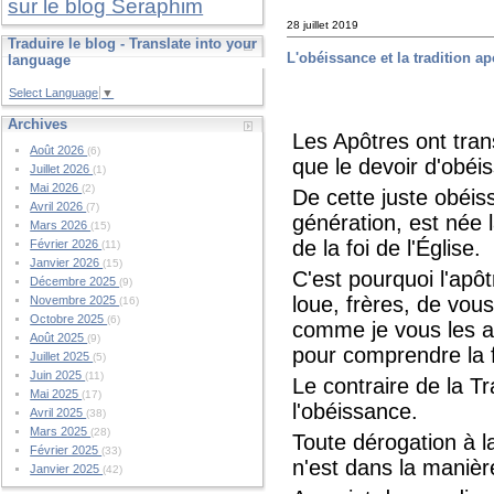
sur le blog Seraphim
28 juillet 2019
Traduire le blog - Translate into your
L'obéissance et la tradition a
language
Select Language
▼
Archives
Les Apôtres ont tra
Août 2026
(6)
que le devoir d'obé
Juillet 2026
(1)
Mai 2026
(2)
De cette juste obéi
Avril 2026
(7)
génération, est née 
Mars 2026
(15)
de la foi de l'Église.
Février 2026
(11)
Janvier 2026
(15)
C'est pourquoi l'apô
Décembre 2025
(9)
loue, frères, de vou
Novembre 2025
(16)
Octobre 2025
(6)
comme je vous les ai 
Août 2025
(9)
pour comprendre la f
Juillet 2025
(5)
Juin 2025
(11)
Le contraire de la Tr
Mai 2025
(17)
l'obéissance.
Avril 2025
(38)
Mars 2025
(28)
Toute dérogation à l
Février 2025
(33)
n'est dans la manière
Janvier 2025
(42)