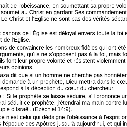
naît de l'obéissance, en soumettant sa propre volo
se soumet au Christ en gardant Ses commandements,
Le Christ et l'Église ne sont pas des vérités sépa
 canons de l'Église est déloyal envers toute la foi 
 de l'Église.
s de convaincre les nombreux fidèles qui ont été 
uments, qu'ils ne s'opposent pas à la foi, mais fo
 ils font leur propre volonté et résistent violemmen
eurs opinions.
aza dit que si un homme ne cherche pas honnêtem
il demande à un prophète, Dieu mettra dans le cœ
respond à la déception du cœur du chercheur.
 : Si le prophète se laisse séduire, s'il prononce u
rai séduit ce prophète; j'étendrai ma main contre lui,
ple d'Israël. (Ezéchiel 14:9).
ce n'est celui qui dédaigne l'obéissance à l'esprit 
is l'époque des Apôtres jusqu'à aujourd'hui, et qui 