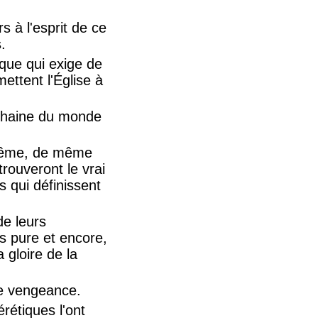
s à l'esprit de ce
.
oque qui exige de
ettent l'Église à
la haine du monde
-même, de même
trouveront le vrai
 qui définissent
de leurs
us pure et encore,
 gloire de la
de vengeance.
érétiques l'ont