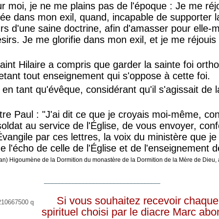
ur moi, je ne me plains pas de l'époque : Je me réj
vélée dans mon exil, quand, incapable de supporter la
urs d'une saine doctrine, afin d'amasser pour ell
irs. Je me glorifie dans mon exil, et je me réjouis
aint Hilaire a compris que garder la sainte foi ort
jetant tout enseignement qui s'oppose à cette foi.
i en tant qu'évêque, considérant qu'il s'agissait de
tre Paul : "J'ai dit ce que je croyais moi-même, co
soldat au service de l'Église, de vous envoyer, co
vangile par ces lettres, la voix du ministère que je 
ue l'écho de celle de l'Église et de l'enseignement 
n) Higoumène de la Dormition du monastère de la Dormition de la Mère de Dieu, à
__________________________________
Si vous souhaitez recevoir chaque 
spirituel choisi par le diacre Marc a