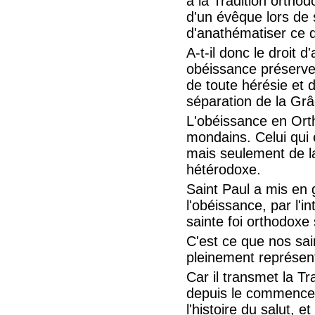
à la Tradition orthod
d'un évêque lors de 
d'anathématiser ce q
A-t-il donc le droit 
obéissance préserve l
de toute hérésie et 
séparation de la Grâc
L'obéissance en Orth
mondains. Celui qui e
mais seulement de la 
hétérodoxe.
Saint Paul a mis en 
l'obéissance, par l'in
sainte foi orthodoxe 
C'est ce que nos sain
pleinement représen
Car il transmet la Tr
depuis le commenceme
l'histoire du salut,