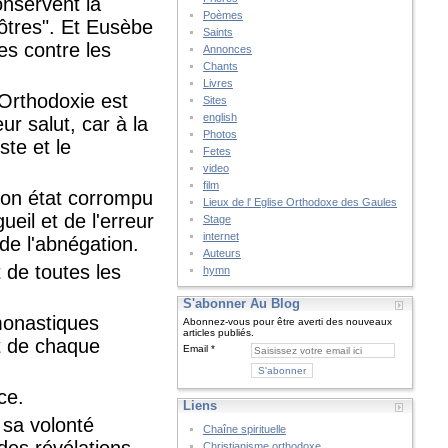
onservent la
Poèmes
pôtres". Et Eusèbe
Saints
es contre les
Annonces
Chants
Livres
'Orthodoxie est
Sites
english
ur salut, car à la
Photos
ste et le
Fetes
video
film
 son état corrompu
Lieux de l' Eglise Orthodoxe des Gaules
eil et de l'erreur
Stage
internet
 de l'abnégation.
Auteurs
t de toutes les
hymn
S'abonner Au Blog
monastiques
Abonnez-vous pour être averti des nouveaux
articles publiés.
t de chaque
Email
ce.
Liens
 sa volonté
Chaîne spirituelle
 des révélations
Christianisme orthodoxe