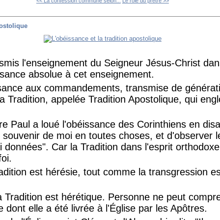
<< La confession commune selon...
Le rôle du prêtre >>
postolique
nsmis l'enseignement du Seigneur Jésus-Christ dan
issance absolue à cet enseignement.
ssance aux commandements, transmise de générat
la Tradition, appelée Tradition Apostolique, qui eng
tre Paul a loué l'obéissance des Corinthiens en disa
s souvenir de moi en toutes choses, et d'observer 
données". Car la Tradition dans l'esprit orthodoxe 
oi.
adition est hérésie, tout comme la transgression es
a Tradition est hérétique. Personne ne peut compren
 dont elle a été livrée à l'Église par les Apôtres.