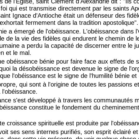
 de l'Église, saint Clément d'Alexandrie dit : "Ils c
a foi qui est transmise directement par les saints A
aint Ignace d'Antioche était un défenseur des fidèl
 "exhortait fermement dans la tradition apostolique".
bénie a émergé de l'obéissance. L'obéissance dans l
e de la vie des fidèles qui endurent le chemin de le
umaine a perdu la capacité de discerner entre le ju
n et le mal.
une obéissance bénie pour faire face aux effets de
quoi la désobéissance est devenue le signe de l'orgu
ue l'obéissance est le signe de l'humilité bénie et
propre, qui sont à l'origine de toutes les passions e
 l'obéissance.
ance s'est développé à travers les communautés 
 l'obéissance constitue le fondement du cheminemen
te croissance spirituelle est produite par l'obéissan
it ses sens internes purifiés, son esprit éclairé et
ble, dans cette vie présente, de voir quelque chose