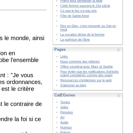
Prière pour demander la pluie
Cette femme sauvera le 21è siècle
Ce que le feu n’a pas pris
Fête de Sainte Anne
Etre en Dieu, c'est ressentir sa Joie en
nous
La vocation divine de la femme
s le monde, ainsi
La guérison de l’âme
Pages
ion en
Links
lobe l'ensemble
Nous sommes des pélerins
Office vespéral avec Marc et Sophie
Pour éviter que les notifications d'articles
nt : "Je vous
soient considérés comme des spam
Ressources chrétiennes sur le web
les ordonnances,
S'abonner au blog
est le critère
CatÉGories
Textes
t le contraire de
Vidéo
Pensées
Art
dre la foi si ce
Audio
Humour
Prières