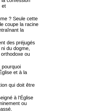
t la confession
 et
hème ? Seule cette
le coupe la racine
traînant la
ent des préjugés
oi ni du dogme,
it orthodoxe ou
t pourquoi
Église et à la
ion qui doit être
eigné à l'Église
eminement ou
passé.