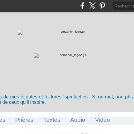
ts de mes écoutes et lectures "spirituelles". Si un mot, une ph
 de ceux qu'Il inspire.
es
Prières
Textes
Audio
Vidéo