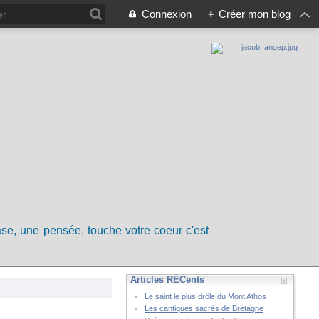
Connexion
+
Créer mon blog
rase, une pensée, touche votre coeur c'est
Articles RÉCents
Le saint le plus drôle du Mont Athos
Les cantiques sacrés de Bretagne