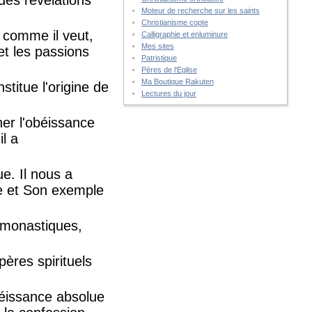
Moteur de recherche sur les saints
Christianisme copte
r comme il veut,
Calligraphie et enluminure
Mes sites
t les passions
Patristique
Pères de l'Eglise
Ma Boutique Rakuten
titue l'origine de
Lectures du jour
ner l'obéissance
l a
ue. Il nous a
ce et Son exemple
 monastiques,
pères spirituels
béissance absolue