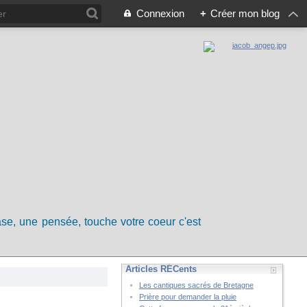
Connexion
+
Créer mon blog
rase, une pensée, touche votre coeur c'est
Articles RÉCents
Les cantiques sacrés de Bretagne
Prière pour demander la pluie