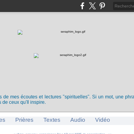
ts de mes écoutes et lectures "spirituelles". Si un mot, une ph
 de ceux qu'Il inspire.
es
Prières
Textes
Audio
Vidéo