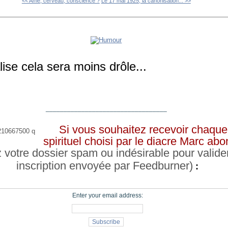
<< Ame, cerveau, conscience ?
Le 17 mai 1925, la canonisation... >>
lise cela sera moins drôle...
__________________________________
Si vous souhaitez recevoir chaque 
spirituel choisi par le diacre Marc a
z votre dossier spam ou indésirable pour valide
inscription envoyée par Feedburner)
:
Enter your email address: