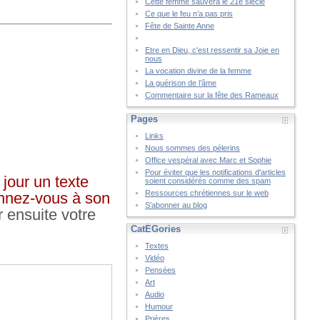
Cette femme sauvera le 21è siècle
Ce que le feu n’a pas pris
Fête de Sainte Anne
Etre en Dieu, c'est ressentir sa Joie en
nous
La vocation divine de la femme
La guérison de l’âme
Commentaire sur la fête des Rameaux
Pages
Links
Nous sommes des pélerins
Office vespéral avec Marc et Sophie
Pour éviter que les notifications d'articles
jour un texte
soient considérés comme des spam
Ressources chrétiennes sur le web
bonnez-vous à son
S'abonner au blog
r ensuite votre
CatÉGories
Textes
Vidéo
Pensées
Art
Audio
Humour
Prières