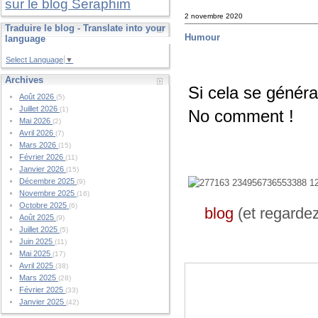
sur le blog Seraphim
2 novembre 2020
Traduire le blog - Translate into your
Humour
language
Select Language
▼
Archives
Si cela se généra
Août 2026
(5)
Juillet 2026
(1)
No comment !
Mai 2026
(2)
Avril 2026
(7)
Mars 2026
(15)
Février 2026
(11)
Janvier 2026
(15)
Décembre 2025
(9)
Novembre 2025
(16)
Octobre 2025
(6)
blog
(et regarde
Août 2025
(9)
Juillet 2025
(5)
Juin 2025
(11)
Mai 2025
(17)
Avril 2025
(38)
Mars 2025
(28)
Février 2025
(33)
Janvier 2025
(42)