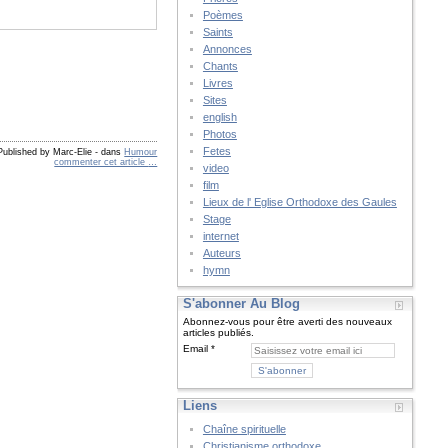
Poèmes
Saints
Annonces
Chants
Livres
Sites
english
Photos
Fetes
Published by Marc-Elie
-
dans
Humour
commenter cet article
…
video
film
Lieux de l' Eglise Orthodoxe des Gaules
Stage
internet
Auteurs
hymn
S'abonner Au Blog
Abonnez-vous pour être averti des nouveaux
articles publiés.
Email
Liens
Chaîne spirituelle
Christianisme orthodoxe