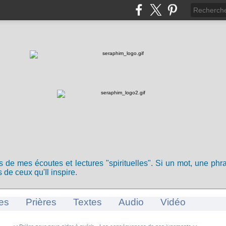
ts de mes écoutes et lectures "spirituelles". Si un mot, une ph
 de ceux qu'Il inspire.
es
Prières
Textes
Audio
Vidéo