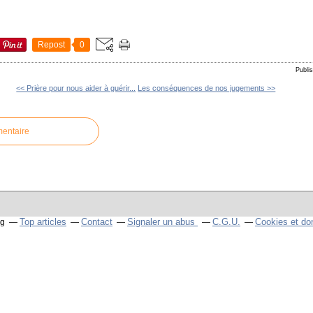
Repost
0
Publi
<< Prière pour nous aider à guérir...
Les conséquences de nos jugements >>
mentaire
Top articles
Contact
Signaler un abus
C.G.U.
Cookies et do
og