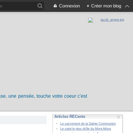
Connexion
+
Créer mon blog
rase, une pensée, touche votre coeur c'est
Articles RÉCents
Le sacrement de la Sainte Communion
Le saint le plus drôle du Mont Athos