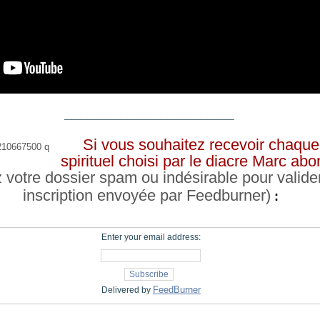
__________________________________
Si vous souhaitez recevoir chaque 
spirituel choisi par le diacre Marc a
z votre dossier spam ou indésirable pour valide
inscription envoyée par Feedburner)
:
Enter your email address:
FeedBurner
Delivered by