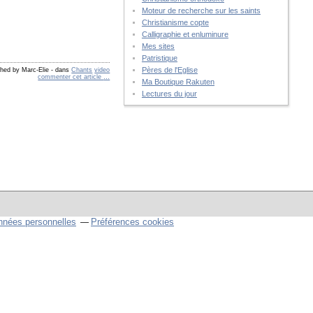
Moteur de recherche sur les saints
Christianisme copte
Calligraphie et enluminure
Mes sites
Patristique
Pères de l'Eglise
shed by Marc-Elie
-
dans
Chants
video
commenter cet article
…
Ma Boutique Rakuten
Lectures du jour
nnées personnelles
Préférences cookies