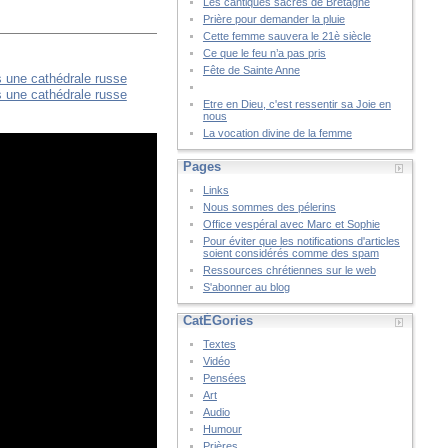
Les cantiques sacrés de Bretagne
Prière pour demander la pluie
Cette femme sauvera le 21è siècle
Ce que le feu n’a pas pris
Fête de Sainte Anne
Etre en Dieu, c'est ressentir sa Joie en
nous
La vocation divine de la femme
Pages
Links
Nous sommes des pélerins
Office vespéral avec Marc et Sophie
Pour éviter que les notifications d'articles
soient considérés comme des spam
Ressources chrétiennes sur le web
S'abonner au blog
CatÉGories
Textes
Vidéo
Pensées
Art
Audio
Humour
Prières