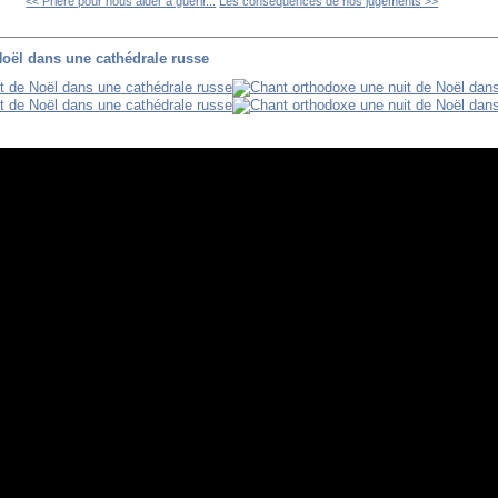
<< Prière pour nous aider à guérir...
Les conséquences de nos jugements >>
Noël dans une cathédrale russe