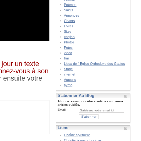
Poèmes
Saints
Annonces
Chants
Livres
Sites
english
Photos
Fetes
video
film
jour un texte
Lieux de l' Eglise Orthodoxe des Gaules
bonnez-vous à son
Stage
internet
r ensuite votre
Auteurs
hymn
S'abonner Au Blog
Abonnez-vous pour être averti des nouveaux
articles publiés.
Email
Liens
Chaîne spirituelle
Christianisme orthodoxe