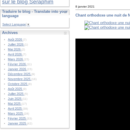
sur le blog Seraphim
8 janvier 2021
Traduire le blog - Translate into your
Chant orthodoxe une nuit de 
language
Select Language
▼
Archives
Août 2026
(7)
Juillet 2026
(1)
Mai 2026
(2)
Avril 2026
(7)
Mars 2026
(15)
Février 2026
(11)
Janvier 2026
(15)
Décembre 2025
(9)
Novembre 2025
(16)
Octobre 2025
(6)
Août 2025
(9)
Juillet 2025
(5)
Juin 2025
(11)
Mai 2025
(17)
Avril 2025
(38)
Mars 2025
(28)
Février 2025
(33)
Janvier 2025
(42)