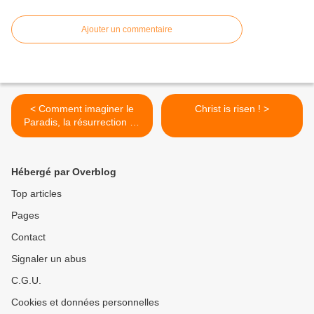
Ajouter un commentaire
< Comment imaginer le
Christ is risen ! >
Paradis, la résurrection de
la chair et la vie éternelle
selon la doctrine de l'Eglise
Catholique ?
Hébergé par Overblog
Top articles
Pages
Contact
Signaler un abus
C.G.U.
Cookies et données personnelles