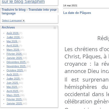
sur le blog Seraphim
14 mai 2021
Traduire le blog - Translate into your
La date de Pâques
language
Select Language
▼
Archives
Août 2026
(7)
Rédi
Juillet 2026
(1)
Mai 2026
(2)
Avril 2026
(7)
Les chrétiens d'oc
Mars 2026
(15)
Février 2026
Christ, Pâques, à
(11)
Janvier 2026
(15)
croyance : la r
Décembre 2025
(9)
Novembre 2025
(16)
annonce Dieu inca
Octobre 2025
(6)
Août 2025
(9)
Il est surprena
Juillet 2025
(5)
Juin 2025
(11)
hémisphères du
Mai 2025
(17)
Avril 2025
(38)
occidental dans 
Mars 2025
(28)
célébration génèr
Février 2025
(33)
Janvier 2025
(42)