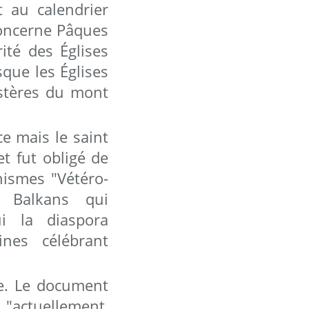
 au calendrier
concerne Pâques
rité des Églises
sque les Églises
astères du mont
ce mais le saint
t fut obligé de
hismes "Vétéro-
s Balkans qui
ui la diaspora
ines célébrant
re. Le document
"actuellement,