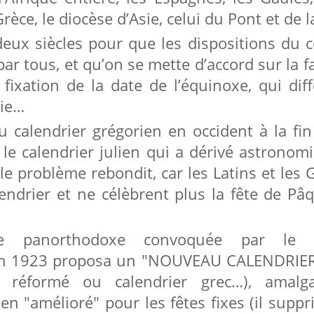
Grèce, le diocèse d’Asie, celui du Pont et de la
deux siècles pour que les dispositions du c
ar tous, et qu’on se mette d’accord sur la f
 fixation de la date de l’équinoxe, qui dif
rie…
u calendrier grégorien en occident à la fin
r le calendrier julien qui a dérivé astrono
 le problème rebondit, car les Latins et les G
endrier et ne célèbrent plus la fête de P
 panorthodoxe convoquée par le p
en 1923 proposa un "NOUVEAU CALENDRIER"
en réformé ou calendrier grec…), amal
ien "amélioré" pour les fêtes fixes (il supp