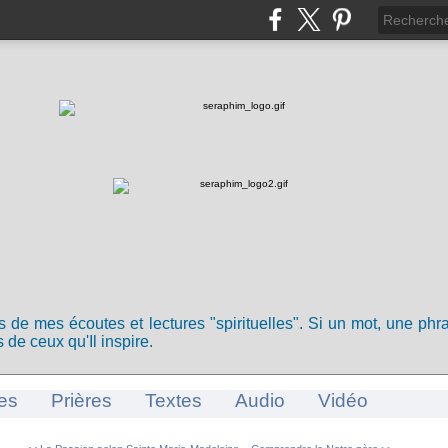
ts de mes écoutes et lectures "spirituelles". Si un mot, une ph
 de ceux qu'Il inspire.
es
Prières
Textes
Audio
Vidéo