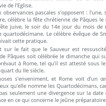
e de l’Eglise.
x observances pascales s’opposent : l’une, 
ire, célèbre la fête chrétienne de Pâques l
fête juive, le soir du 14e jour du mois de 
 quartodécimane. Le célèbre évêque de Sm
ivait cette pratique.
nt sur le fait que le Sauveur est ressusci
 de Pâques soit célébrée le dimanche qui su
 prévaut à Rome, tel qu’il est attesté sous 
quart du IIe siècle.
hoses s’enveniment, et Rome voit d’un œ
ceux qu’elle nomme les Quartodécimans, car
pas seulement une divergence sur la date d
nce en ce qui concerne le jeûne préparatoir