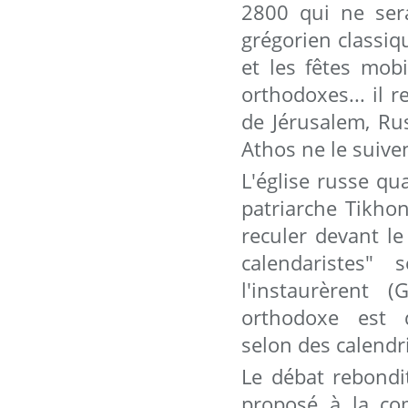
2800 qui ne ser
grégorien classi
et les fêtes mobi
orthodoxes... il 
de Jérusalem, Ru
Athos ne le suive
L'église russe qu
patriarche Tikhon
reculer devant le
calendaristes"
l'instaurèrent 
orthodoxe est d
selon des calendr
Le débat rebondi
proposé à la co