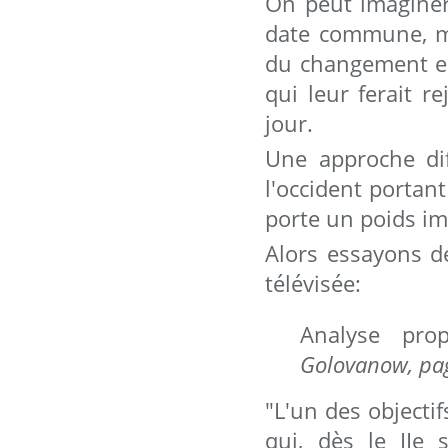
On peut imaginer 
date commune, mai
du changement en
qui leur ferait r
jour.
Une approche di
l'occident portant
porte un poids imp
Alors essayons de
télévisée:
Analyse pro
Golovanow, pa
"L'un des objecti
qui, dès le IIe 