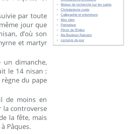
Moteur de recherche sur les saints
Christianisme copte
suivie par toute
Calligraphie et enluminure
Mes sites
e même jour que
Patristique
Pères de l'Eglise
nisan, d’où son
Ma Boutique Rakuten
yrne et martyr
Lectures du jour
té un dimanche,
it le 14 nisan :
le règne du pape
il de moins en
 la controverse
e la fête, mais
e à Pâques.