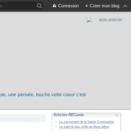
Connexion
+
Créer mon blog
rase, une pensée, touche votre coeur c'est
Articles RÉCents
Le sacrement de la Sainte Communion
Le saint le plus drôle du Mont Athos