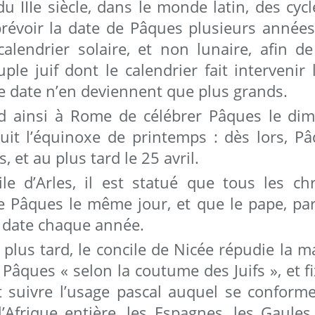
u IIIe siècle, dans le monde latin, des cyc
prévoir la date de Pâques plusieurs années 
calendrier solaire, et non lunaire, afin 
le juif dont le calendrier fait intervenir 
de date n’en deviennent que plus grands.
d ainsi à Rome de célébrer Pâques le dim
suit l’équinoxe de printemps : dès lors, 
, et au plus tard le 25 avril.
le d’Arles, il est statué que tous les ch
de Pâques le même jour, et que le pape, par
a date chaque année.
lus tard, le concile de Nicée répudie la m
 Pâques « selon la coutume des Juifs », et f
 suivre l’usage pascal auquel se conformen
 l’Afrique entière, les Espagnes, les Gaules