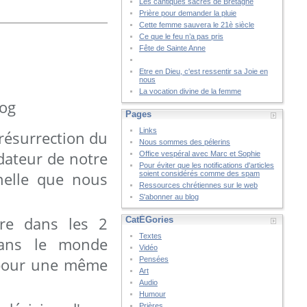
Les cantiques sacrés de Bretagne
Prière pour demander la pluie
Cette femme sauvera le 21è siècle
Ce que le feu n’a pas pris
Fête de Sainte Anne
Etre en Dieu, c'est ressentir sa Joie en
nous
La vocation divine de la femme
log
Pages
Links
 résurrection du
Nous sommes des pélerins
dateur de notre
Office vespéral avec Marc et Sophie
Pour éviter que les notifications d'articles
nelle que nous
soient considérés comme des spam
Ressources chrétiennes sur le web
S'abonner au blog
ère dans les 2
CatÉGories
Textes
dans le monde
Vidéo
é pour une même
Pensées
Art
Audio
Humour
Prières