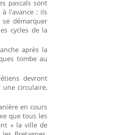
les pascals sont
à l’avance : ils
de se démarquer
les cycles de la
anche après la
Pâques tombe au
rétiens devront
 une circulaire,
anière en cours
ixe que tous les
t « la ville de
, les Bretagnes,