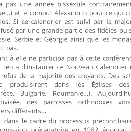
a pas une année bissextile contrairement
que…) et le comput Alexandrin pour ce qui 
les. Si ce calendrier est suivi par la majo
refusé par une grande partie des fidèles pui
ssie, Serbie et Géorgie ainsi que les mon
nt pas.
ant à elle ne participa pas à cette conféren
 tenta d'instaurer ce Nouveau Calendrier e
 refus de la majorité des croyants. Des sc
 se produisirent dans les Églises de
(Grèce, Bulgarie, Roumanie…). Aujourd'h
ivisée, des paroisses orthodoxes vois
iers différents…
t dans le cadre du processus préconciliai
mmission préparatoire en 1982 énonçait: 