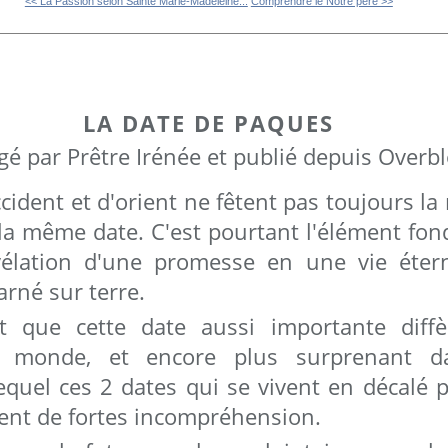
<< La Passion selon Sainte Marie-Madeleine...
Comprendre le Notre père >>
LA DATE DE PAQUES
gé par Prêtre Irénée et publié depuis Overb
cident et d'orient ne fêtent pas toujours la
 la même date. C'est pourtant l'élément fon
évélation d'une promesse en une vie éter
rné sur terre.
nt que cette date aussi importante diff
 monde, et encore plus surprenant 
lequel ces 2 dates qui se vivent en décal
ent de fortes incompréhension.