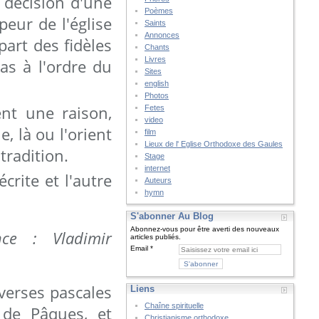
 décision d'une
Poèmes
eur de l'église
Saints
Annonces
art des fidèles
Chants
Livres
as à l'ordre du
Sites
english
Photos
nt une raison,
Fetes
video
, là ou l'orient
film
Lieux de l' Eglise Orthodoxe des Gaules
tradition.
Stage
internet
rite et l'autre
Auteurs
hymn
S'abonner Au Blog
Abonnez-vous pour être averti des nouveaux
nce : Vladimir
articles publiés.
Email
overses pascales
Liens
Chaîne spirituelle
e de Pâques, et
Christianisme orthodoxe