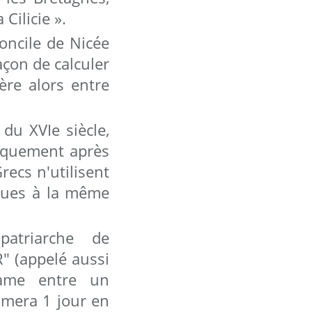
 Cilicie ».
oncile de Nicée
açon de calculer
fère alors entre
 du XVIe siècle,
miquement après
recs n'utilisent
âques à la même
atriarche de
 (appelé aussi
game entre un
rimera 1 jour en