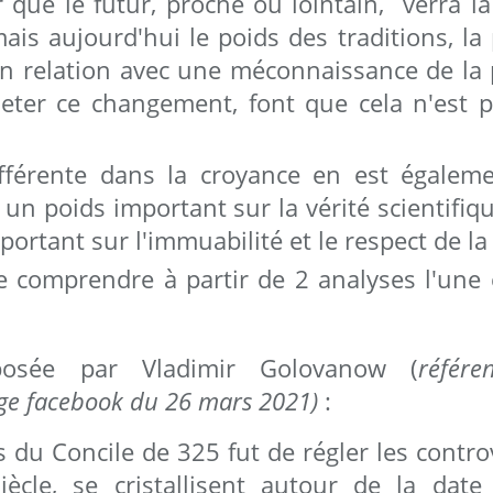
que le futur, proche ou lointain, verra la
s aujourd'hui le poids des traditions, la p
 relation avec une méconnaissance de la p
ejeter ce changement, font que cela n'est p
fférente dans la croyance en est égaleme
 un poids important sur la vérité scientifique
ortant sur l'immuabilité et le respect de la 
 comprendre à partir de 2 analyses l'une éc
posée par Vladimir Golovanow (
référe
ge facebook du 26 mars 2021)
:
fs du Concile de 325 fut de régler les contr
siècle, se cristallisent autour de la dat