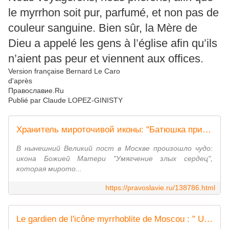
le myrrhon soit pur, parfumé, et non pas de
couleur sanguine. Bien sûr, la Mère de
Dieu a appelé les gens à l’église afin qu’ils
n’aient pas peur et viennent aux offices.
Version française Bernard Le Caro
d'après
Православие.Ru
Publié par Claude LOPEZ-GINISTY
Хранитель мироточивой иконы: "Батюшка приехал к нам за миром, и мы увидели, что ватка - красная". Сергей Фомин / Православие.Ru
В нынешний Великий пост в Москве произошло чудо:
икона Божией Матери "Умягчение злых сердец",
которая мирото...
https://pravoslavie.ru/138786.html
Le gardien de l'icône myrrhoblite de Moscou : " Un prêtre est venu pour recueillir du myrrhon, et nous avons vu que le coton était rouge "