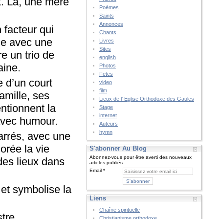
k. Là, une mère
Poèmes
Saints
Annonces
 facteur qui
Chants
le avec une
Livres
Sites
re un trio de
english
aine.
Photos
Fetes
e d’un court
video
film
amille, ses
Lieux de l' Eglise Orthodoxe des Gaules
ntionnent la
Stage
internet
 avec humour.
Auteurs
hymn
arrés, avec une
orée la vie
S'abonner Au Blog
Abonnez-vous pour être averti des nouveaux
 des lieux dans
articles publiés.
Email
 et symbolise la
Liens
Chaîne spirituelle
stre.
Christianisme orthodoxe