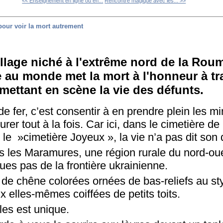
<< Enseignement en ligne ou en...
Rencontre magique avec les... >>
pour voir la mort autrement
llage niché à l'extrême nord de la Rou
 au monde met la mort à l'honneur à tr
 mettant en scène la vie des défunts.
 de fer, c’est consentir à en prendre plein les m
eurer tout à la fois. Car ici, dans le cimetière d
le »cimetière Joyeux », la vie n’a pas dit son 
les Maramures, une région rurale du nord-oue
es pas de la frontière ukrainienne.
 de chêne colorées ornées de bas-reliefs au sty
 elles-mêmes coiffées de petits toits.
les est unique.