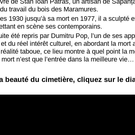
uvre de Stan Ioan Patras, un artisan de Săpânț
on du travail du bois des Maramures.
s 1930 jusqu’à sa mort en 1977, il a sculpté e
mettant en scène ses contemporains.
ite été repris par Dumitru Pop, l’un de ses app
et du réel intérêt culturel, en abordant la mort 
alité taboue, ce lieu montre à quel point la mo
la mort n’est que l’entrée dans la meilleure vie
a beauté du cimetière, cliquez sur le d