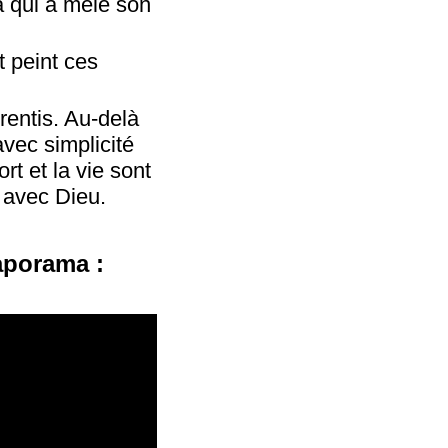
a qui a mêlé son
t peint ces
rentis. Au-delà
avec simplicité
rt et la vie sont
… avec Dieu.
iaporama :