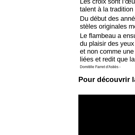
Les croix sont l’œ
talent à la traditi
Du début des année
stèles originales 
Le flambeau a ensu
du plaisir des yeux 
et non comme une ré
liées et redit que 
Domitille Farret d'Astiès -
Pour découvrir l