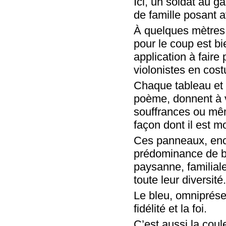
Ici, un soldat au g
de famille posant 
À quelques mètres,
pour le coup est b
application à faire
violonistes en cos
Chaque tableau et 
poème, donnent à vo
souffrances ou mêm
façon dont il est m
Ces panneaux, enc
prédominance de bl
paysanne, familiale
toute leur diversité
Le bleu, omniprésen
fidélité et la foi.
C’est aussi la coule