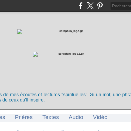
ts de mes écoutes et lectures "spirituelles". Si un mot, une ph
 de ceux qu'Il inspire.
es
Prières
Textes
Audio
Vidéo