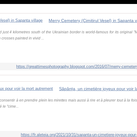
Merry Cemetery (Cimitirul Vesel) in Sapanta v
d just 4 kilometres south of the Ukrainian border is world-famous for its original 
crosses painted in vivid ...
https://greattimesphotography.blogspot.com/2016/07/merry-cemetery-
Săpânța, un cimetière joyeux pour voir 
t consentir à en prendre plein les mirettes mais aussi à rire et à pleurer tout à la fois
 le "cime...
https://fr.aleteia.org/2021/10/31/sapanta-un-cimetiere-joyeux-pour