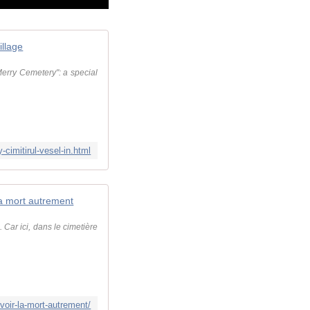
illage
"Merry Cemetery": a special
cimitirul-vesel-in.html
la mort autrement
. Car ici, dans le cimetière
-voir-la-mort-autrement/