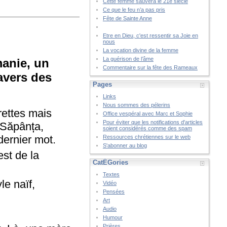
Cette femme sauvera le 21è siècle
Ce que le feu n’a pas pris
Fête de Sainte Anne
Etre en Dieu, c'est ressentir sa Joie en
nous
La vocation divine de la femme
La guérison de l’âme
manie, un
Commentaire sur la fête des Rameaux
avers des
Pages
Links
Nous sommes des pélerins
irettes mais
Office vespéral avec Marc et Sophie
Pour éviter que les notifications d'articles
e Săpânța,
soient considérés comme des spam
dernier mot.
Ressources chrétiennes sur le web
S'abonner au blog
st de la
CatÉGories
Textes
le naïf,
Vidéo
Pensées
Art
Audio
Humour
Prières