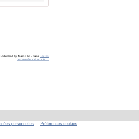
Published by Marc-Elie
-
dans
Textes
commenter cet article
…
nnées personnelles
Préférences cookies