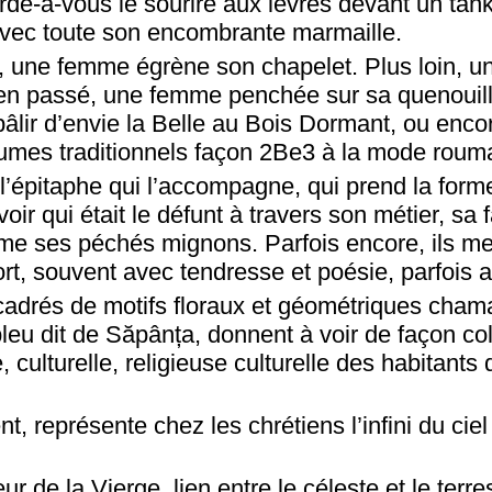
arde-à-vous le sourire aux lèvres devant un tan
avec toute son encombrante marmaille.
 une femme égrène son chapelet. Plus loin, un
ien passé, une femme penchée sur sa quenouil
 pâlir d’envie la Belle au Bois Dormant, ou enco
tumes traditionnels façon 2Be3 à la mode roum
l’épitaphe qui l’accompagne, qui prend la form
ir qui était le défunt à travers son métier, sa f
e ses péchés mignons. Parfois encore, ils me
ort, souvent avec tendresse et poésie, parfois
adrés de motifs floraux et géométriques cham
eu dit de Săpânța, donnent à voir de façon col
, culturelle, religieuse culturelle des habitants
.
t, représente chez les chrétiens l’infini du ciel
ur de la Vierge, lien entre le céleste et le terre