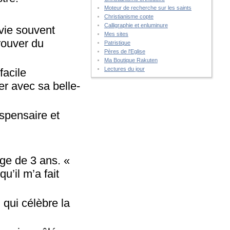
Moteur de recherche sur les saints
Christianisme copte
Calligraphie et enluminure
vie souvent
Mes sites
trouver du
Patristique
Pères de l'Eglise
Ma Boutique Rakuten
Lectures du jour
facile
er avec sa belle-
ispensaire et
ge de 3 ans. «
u’il m’a fait
 qui célèbre la