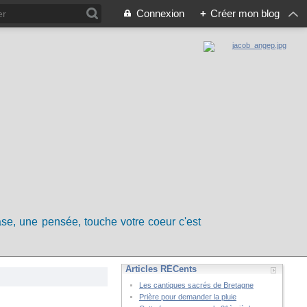
Connexion
+
Créer mon blog
rase, une pensée, touche votre coeur c'est
Articles RÉCents
Les cantiques sacrés de Bretagne
Prière pour demander la pluie