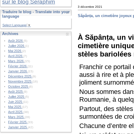
sur le blog Seraphim
3 décembre 2021
Traduire le blog - Translate into your
Săpânța, un cimetière joyeux 
language
Select Language
▼
Archives
À Săpânța, un vi
Août 2026
(5)
cimetière unique
Juillet 2026
(1)
Mai 2026
(2)
stèles bariolées
Avril 2026
(7)
Mars 2026
(15)
Franchir ce portail
Février 2026
(11)
Janvier 2026
(15)
aussi à rire et à pl
Décembre 2025
(9)
joliment surnommé 
Novembre 2025
(16)
Octobre 2025
(6)
Nous sommes dans 
Août 2025
(9)
Juillet 2025
(5)
Roumanie, à quelqu
Juin 2025
(11)
Partout, des stèles
Mai 2025
(17)
Avril 2025
(38)
surmontées de croix
Mars 2025
(28)
Février 2025
(33)
Chacune d’entre el
Janvier 2025
(42)