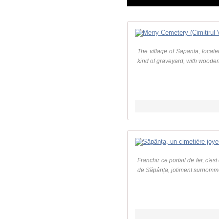
The village of Sapanta, locate
kind of graveyard, with wooden 
Franchir ce portail de fer, c'es
de Săpânța, joliment surnommé