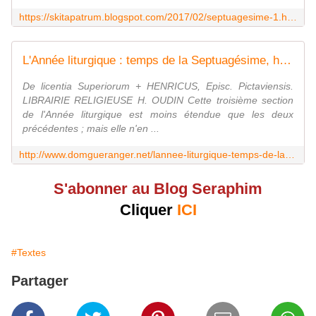
https://skitapatrum.blogspot.com/2017/02/septuagesime-1.html
L'Année liturgique : temps de la Septuagésime, historique, mystique et pratique. Prières.
De licentia Superiorum + HENRICUS, Episc. Pictaviensis.
LIBRAIRIE RELIGIEUSE H. OUDIN Cette troisième section
de l'Année liturgique est moins étendue que les deux
précédentes ; mais elle n'en ...
http://www.domgueranger.net/lannee-liturgique-temps-de-la-septuagesime-historique-mystique-et-pratique-prieres/
S'abonner au Blog Seraphim
Cliquer
ICI
#Textes
Partager