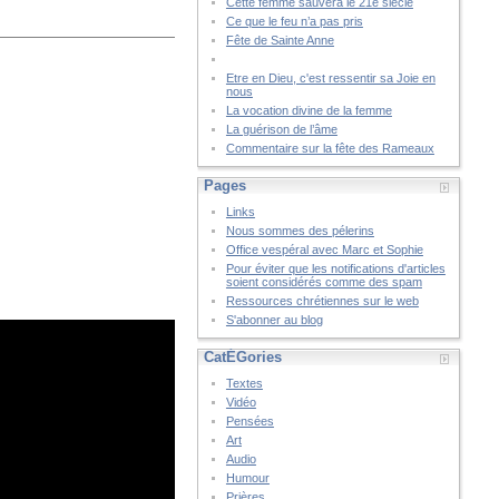
Cette femme sauvera le 21è siècle
Ce que le feu n’a pas pris
Fête de Sainte Anne
Etre en Dieu, c'est ressentir sa Joie en
nous
La vocation divine de la femme
La guérison de l’âme
Commentaire sur la fête des Rameaux
Pages
Links
Nous sommes des pélerins
Office vespéral avec Marc et Sophie
Pour éviter que les notifications d'articles
soient considérés comme des spam
Ressources chrétiennes sur le web
S'abonner au blog
CatÉGories
Textes
Vidéo
Pensées
Art
Audio
Humour
Prières