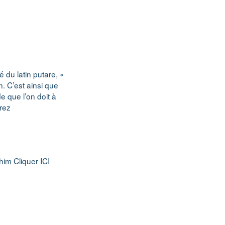
é du latin putare, «
n. C’est ainsi que
e que l’on doit à
rez
im Cliquer ICI