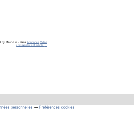
d by Marc-Elie
-
dans
Annonces
Vidéo
commenter cet article
…
nnées personnelles
Préférences cookies