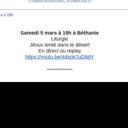
<< Initiative de prière pour...
Ils étaient trois >>
rs à 19h
Samedi 5 mars à 19h à Béthanie
Liturgie
Jésus tenté dans le désert
En direct ou replay
https://youtu.be/4dxpkTuD8dY
******************