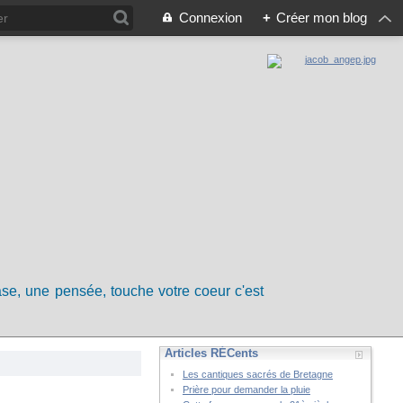
Connexion
+
Créer mon blog
rase, une pensée, touche votre coeur c'est
Articles RÉCents
Les cantiques sacrés de Bretagne
Prière pour demander la pluie