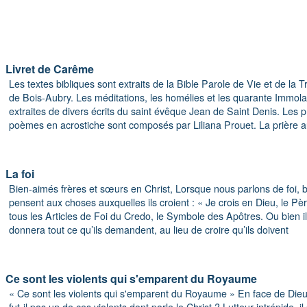
Livret de Carême
Les textes bibliques sont extraits de la Bible Parole de Vie et de la
de Bois-Aubry. Les méditations, les homélies et les quarante Immol
extraites de divers écrits du saint évêque Jean de Saint Denis. Les p
poèmes en acrostiche sont composés par Liliana Prouet. La prière 
La foi
Bien-aimés frères et sœurs en Christ, Lorsque nous parlons de foi,
pensent aux choses auxquelles ils croient : « Je crois en Dieu, le Pèr
tous les Articles de Foi du Credo, le Symbole des Apôtres. Ou bien il
donnera tout ce qu’ils demandent, au lieu de croire qu’ils doivent
Ce sont les violents qui s'emparent du Royaume
« Ce sont les violents qui s'emparent du Royaume » En face de Dieu
fut-il pas un de ces violents dont parle le Christ ? Lutteur intrépide, i