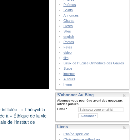
Poèmes
Saints
Annonces
Chants
Livres
Sites
english
Photos
Fetes
video
film
Lieux de l' Eglise Orthodoxe des Gaules
Stage
internet
Auteurs
hymn
S'abonner Au Blog
Abonnez-vous pour être averti des nouveaux
articles publiés.
intitulée : « L’hésychia
Email
ée à « Éthique de la vie
e de l‘Institut de
Liens
Chaîne spirituelle
Christianisme orthodoxe