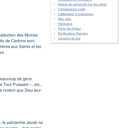
Moteur de recherche sur les saints
Christianisme copte
Calligraphie et enluminure
Mes sites
Patristique
Pères de l'Eglise
Ma Boutique Rakuten
 Traduction des Moines
Lectures du jour
atio de Carême sont
rières aux Saints et les
aux
 beaucoup de gens
e Tout-Puissant », etc.,
s croient que Dieu leur
, le patriarche Jacob ne
l se montra « fort contre