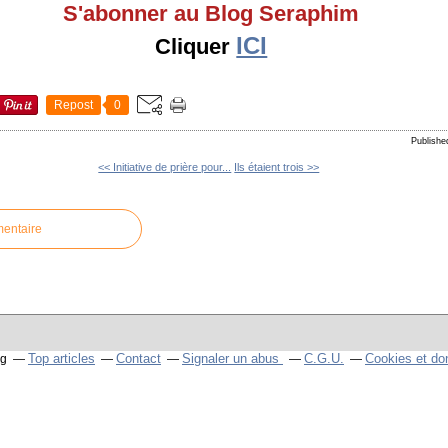
S'abonner au Blog Seraphim
ICI
Cliquer
Repost
0
Publishe
<< Initiative de prière pour...
Ils étaient trois >>
mentaire
Top articles
Contact
Signaler un abus
C.G.U.
Cookies et do
og