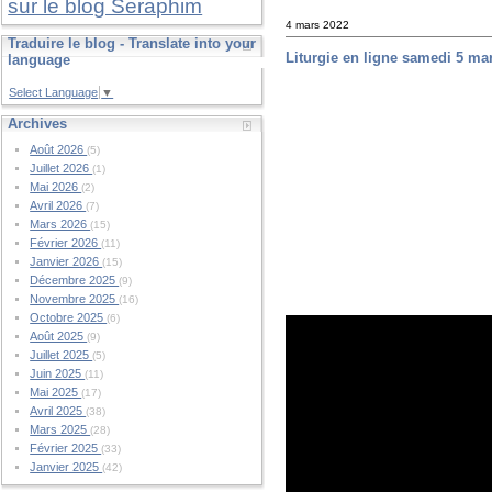
sur le blog Seraphim
4 mars 2022
Traduire le blog - Translate into your
Liturgie en ligne samedi 5 ma
language
Select Language
▼
Archives
Août 2026
(5)
Juillet 2026
(1)
Mai 2026
(2)
Avril 2026
(7)
Mars 2026
(15)
Février 2026
(11)
Janvier 2026
(15)
Décembre 2025
(9)
Novembre 2025
(16)
Octobre 2025
(6)
Août 2025
(9)
Juillet 2025
(5)
Juin 2025
(11)
Mai 2025
(17)
Avril 2025
(38)
Mars 2025
(28)
Février 2025
(33)
Janvier 2025
(42)