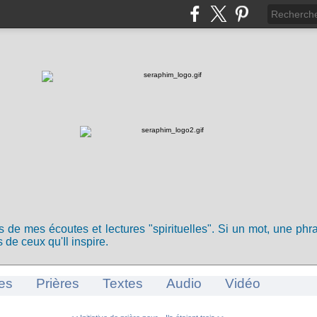
ts de mes écoutes et lectures "spirituelles". Si un mot, une ph
 de ceux qu'Il inspire.
es
Prières
Textes
Audio
Vidéo