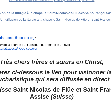
<< Réflexion théologique orthodoxe...
Hommage à l'ancien Ephrem... >>
ion de la liturgie à la chapelle Saint-Nicolas-de-Flüe-et-Saint-François-d
--
ariat.aceca@eoc-coc.org
>
lay de la Liturgie Eucharistique du Dimanche 24 avril
tariat.aceca@eoc-coc.org
>
Très chers frères et sœurs en Christ,
rez ci-dessous le lien pour visionner
l
charistique qui sera diffusée en direct
oisse
Saint-Nicolas-de-
Flüe-et-Saint-Fra
Assise
(Suisse)