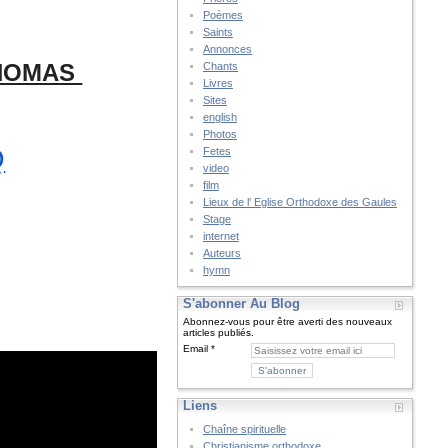
Poèmes
Saints
Annonces
THOMAS
Chants
Livres
Sites
english
Photos
Q
Fetes
video
film
Lieux de l' Eglise Orthodoxe des Gaules
Stage
internet
Auteurs
hymn
S'abonner Au Blog
Abonnez-vous pour être averti des nouveaux
articles publiés.
Email
Liens
Chaîne spirituelle
Christianisme orthodoxe