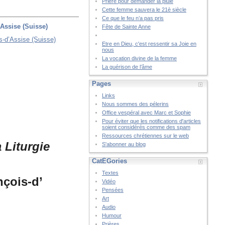
Prière pour demander la pluie
Cette femme sauvera le 21è siècle
Ce que le feu n’a pas pris
’Assise (Suisse)
Fête de Sainte Anne
Etre en Dieu, c'est ressentir sa Joie en
nous
La vocation divine de la femme
La guérison de l’âme
Pages
Links
Nous sommes des pélerins
Office vespéral avec Marc et Sophie
Pour éviter que les notifications d'articles
soient considérés comme des spam
Ressources chrétiennes sur le web
a Liturgie
S'abonner au blog
CatÉGories
Textes
nçois-d’
Vidéo
Pensées
Art
Audio
Humour
Prières