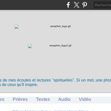
ts de mes écoutes et lectures "spirituelles". Si un mot, une ph
 de ceux qu'Il inspire.
es
Prières
Textes
Audio
Vidéo