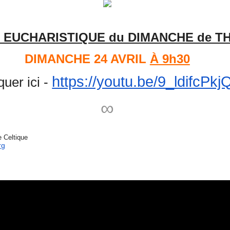
E EUCHARISTIQUE du DIMANCHE de 
DIMANCHE 24 AVRIL
À 9h30
https://youtu.be/9_ldifcPkj
quer ici -
∞
e Celtique
rg