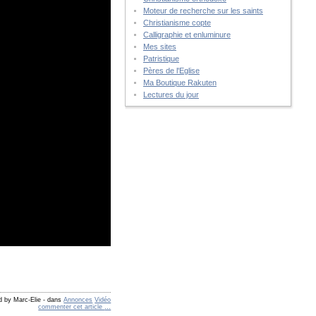
Moteur de recherche sur les saints
Christianisme copte
Calligraphie et enluminure
Mes sites
Patristique
Pères de l'Eglise
Ma Boutique Rakuten
Lectures du jour
d by Marc-Elie
-
dans
Annonces
Vidéo
commenter cet article
…