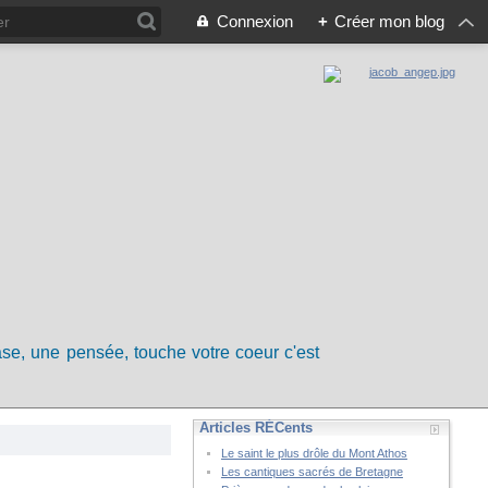
Connexion
+
Créer mon blog
rase, une pensée, touche votre coeur c'est
Articles RÉCents
Le saint le plus drôle du Mont Athos
Les cantiques sacrés de Bretagne