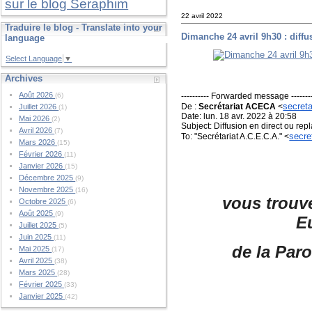
sur le blog Seraphim
22 avril 2022
Traduire le blog - Translate into your
Dimanche 24 avril 9h30 : diffus
language
Select Language
▼
Archives
Août 2026
---------- Forwarded message -------
(6)
secret
De :
Secrétariat ACECA
<
Juillet 2026
(1)
Date: lun. 18 avr. 2022 à 20:58
Mai 2026
(2)
Subject: Diffusion en direct ou rep
Avril 2026
(7)
secre
To: "Secrétariat A.C.E.C.A." <
Mars 2026
(15)
Février 2026
(11)
Janvier 2026
(15)
Décembre 2025
(9)
Novembre 2025
(16)
vous trouve
Octobre 2025
(6)
Août 2025
(9)
Eu
Juillet 2025
(5)
Juin 2025
(11)
de la Par
Mai 2025
(17)
Avril 2025
(38)
Mars 2025
(28)
Février 2025
(33)
Janvier 2025
(42)