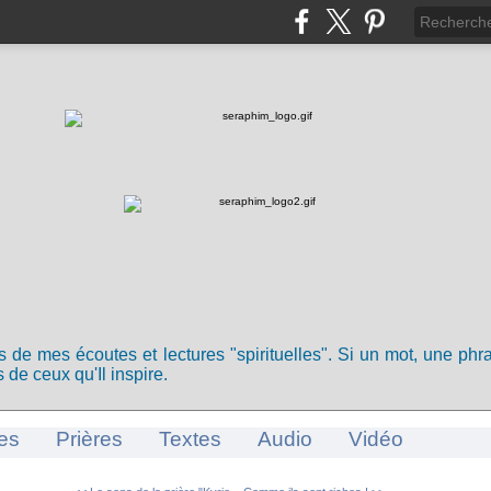
ts de mes écoutes et lectures "spirituelles". Si un mot, une ph
 de ceux qu'Il inspire.
es
Prières
Textes
Audio
Vidéo