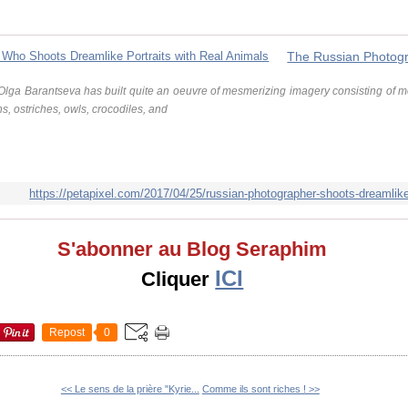
ga Barantseva has built quite an oeuvre of mesmerizing imagery consisting of m
s, ostriches, owls, crocodiles, and
https://petapixel.com/2017/04/25/russian-photographer-shoots-dreamlike-
S'abonner au Blog Seraphim
ICI
Cliquer
Repost
0
<< Le sens de la prière "Kyrie...
Comme ils sont riches ! >>