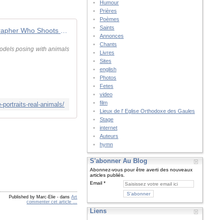
Humour
Prières
Poèmes
Saints
The Russian Photographer Who Shoots Dreamlike Portraits with Real Animals
Annonces
Chants
odels posing with animals
Livres
Sites
english
Photos
Fetes
video
film
portraits-real-animals/
Lieux de l' Eglise Orthodoxe des Gaules
Stage
internet
Auteurs
hymn
S'abonner Au Blog
Abonnez-vous pour être averti des nouveaux
articles publiés.
Email
Published by Marc-Elie
-
dans
Art
commenter cet article
…
Liens