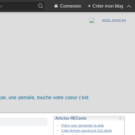
Connexion
+
Créer mon blog
rase, une pensée, touche votre coeur c'est
Articles RÉCents
Prière pour demander la pluie
Cette femme sauvera le 21è siècle