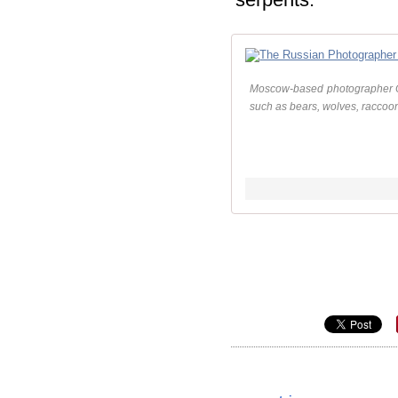
Moscow-based photographer Ol
such as bears, wolves, raccoon