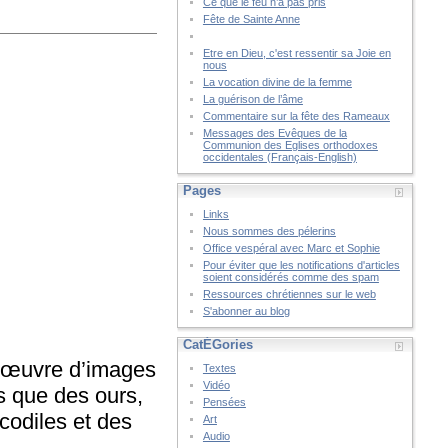
Ce que le feu n’a pas pris
Fête de Sainte Anne
Etre en Dieu, c'est ressentir sa Joie en
nous
La vocation divine de la femme
La guérison de l’âme
Commentaire sur la fête des Rameaux
Messages des Evêques de la
Communion des Eglises orthodoxes
occidentales (Français-English)
Pages
Links
Nous sommes des pélerins
Office vespéral avec Marc et Sophie
Pour éviter que les notifications d'articles
soient considérés comme des spam
Ressources chrétiennes sur le web
S'abonner au blog
CatÉGories
e œuvre d’images
Textes
Vidéo
 que des ours,
Pensées
codiles et des
Art
Audio