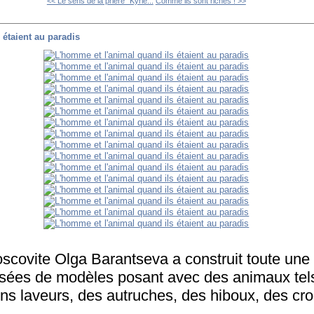
<< Le sens de la prière "Kyrie...
Comme ils sont riches ! >>
 étaient au paradis
scovite Olga Barantseva a construit toute un
sées de modèles posant avec des animaux tels
ons laveurs, des autruches, des hiboux, des cro