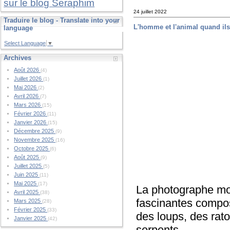
sur le blog Seraphim
24 juillet 2022
Traduire le blog - Translate into your
L'homme et l'animal quand ils
language
Select Language
▼
Archives
Août 2026
(4)
Juillet 2026
(1)
Mai 2026
(2)
Avril 2026
(7)
Mars 2026
(15)
Février 2026
(11)
Janvier 2026
(15)
Décembre 2025
(9)
Novembre 2025
(16)
Octobre 2025
(6)
Août 2025
(9)
Juillet 2025
(5)
Juin 2025
(11)
Mai 2025
(17)
La photographe mo
Avril 2025
(38)
fascinantes compo
Mars 2025
(28)
Février 2025
(33)
des loups, des rat
Janvier 2025
(42)
serpents.