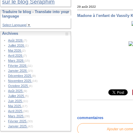
sur le blog Seraphim
29 août 2022
Traduire le blog - Translate into your
Madone à l'enfant de Vassily 
language
Select Language
▼
Archives
Août 2026
(7)
Juillet 2026
(1)
Mai 2026
(2)
Avril 2026
(7)
Mars 2026
(15)
Février 2026
(11)
Janvier 2026
(15)
Décembre 2025
(9)
Novembre 2025
(16)
Octobre 2025
(6)
Août 2025
(9)
Juillet 2025
(5)
Juin 2025
(11)
Mai 2025
(17)
Avril 2025
(38)
Mars 2025
(28)
commentaires
Février 2025
(33)
Janvier 2025
(42)
Ajouter un com