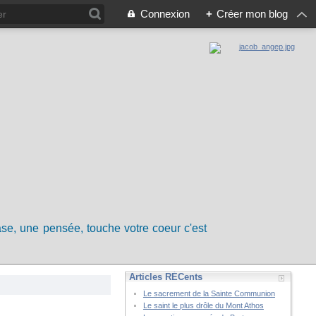
Connexion
+
Créer mon blog
rase, une pensée, touche votre coeur c'est
Articles RÉCents
Le sacrement de la Sainte Communion
Le saint le plus drôle du Mont Athos