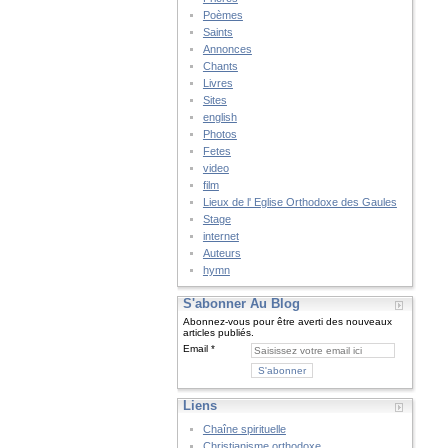
Poèmes
Saints
Annonces
Chants
Livres
Sites
english
Photos
Fetes
video
film
Lieux de l' Eglise Orthodoxe des Gaules
Stage
internet
Auteurs
hymn
S'abonner Au Blog
Abonnez-vous pour être averti des nouveaux
articles publiés.
Email
Liens
Chaîne spirituelle
Christianisme orthodoxe