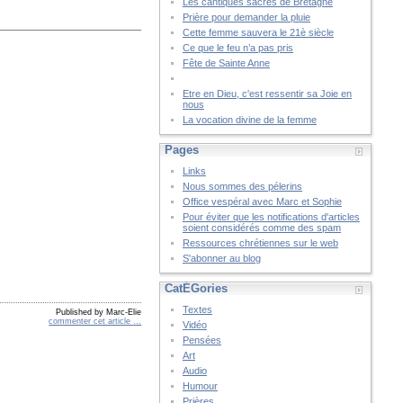
Les cantiques sacrés de Bretagne
Prière pour demander la pluie
Cette femme sauvera le 21è siècle
Ce que le feu n’a pas pris
Fête de Sainte Anne
Etre en Dieu, c'est ressentir sa Joie en
nous
La vocation divine de la femme
Pages
Links
Nous sommes des pélerins
Office vespéral avec Marc et Sophie
Pour éviter que les notifications d'articles
soient considérés comme des spam
Ressources chrétiennes sur le web
S'abonner au blog
CatÉGories
Textes
Published by Marc-Elie
commenter cet article
…
Vidéo
Pensées
Art
Audio
Humour
Prières