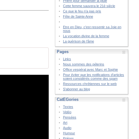
Prière pour demander la pluie
Cette femme sauvera le 21è siècle
Ce que le feu n’a pas pris
Fête de Sainte Anne
Etre en Dieu, c'est ressentir sa Joie en
nous
La vocation divine de la femme
La guérison de l’âme
Pages
Links
Nous sommes des pélerins
Office vespéral avec Marc et Sophie
Pour éviter que les notifications d'articles
soient considérés comme des spam
Ressources chrétiennes sur le web
S'abonner au blog
CatÉGories
Textes
Vidéo
Pensées
Art
Audio
Humour
Prières