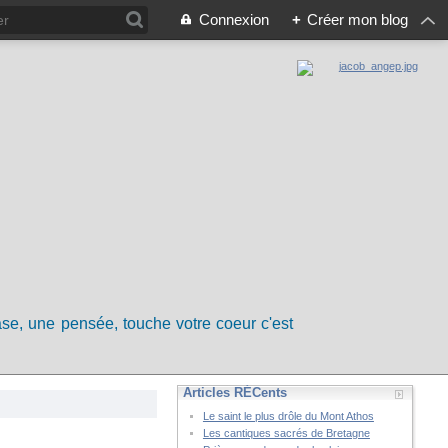
Connexion
+
Créer mon blog
rase, une pensée, touche votre coeur c'est
Articles RÉCents
Le saint le plus drôle du Mont Athos
Les cantiques sacrés de Bretagne