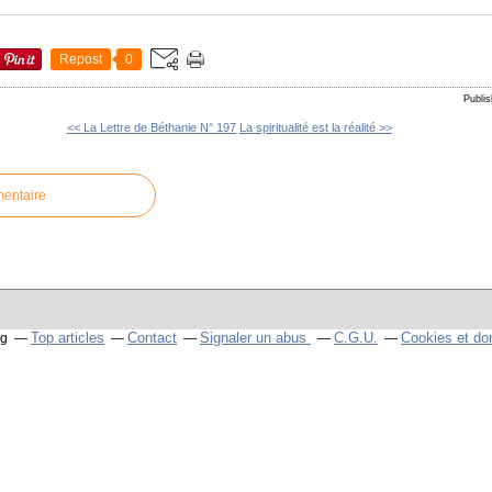
Repost
0
Publi
<< La Lettre de Béthanie N° 197
La spiritualité est la réalité >>
mentaire
Top articles
Contact
Signaler un abus
C.G.U.
Cookies et do
og