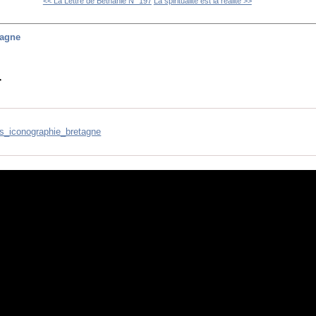
<< La Lettre de Béthanie N° 197
La spiritualité est la réalité >>
tagne
r
s_iconographie_bretagne