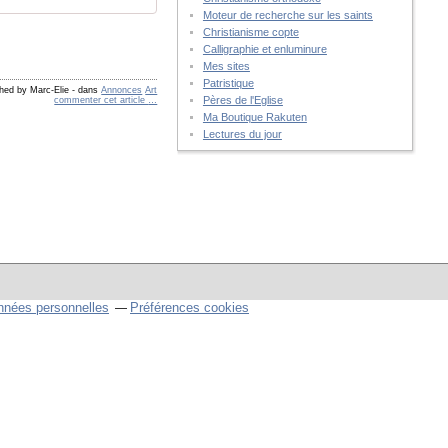
Moteur de recherche sur les saints
Christianisme copte
Calligraphie et enluminure
Mes sites
Patristique
shed by Marc-Elie
-
dans
Annonces
Art
Pères de l'Eglise
commenter cet article
…
Ma Boutique Rakuten
Lectures du jour
nnées personnelles
Préférences cookies