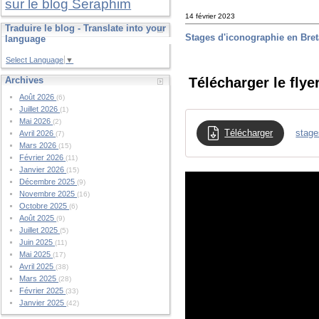
sur le blog Seraphim
14 février 2023
Traduire le blog - Translate into your
Stages d'iconographie en Bre
language
Select Language
▼
Télécharger le flye
Archives
Août 2026
(6)
Juillet 2026
(1)
Mai 2026
(2)
Télécharger
stage
Avril 2026
(7)
Mars 2026
(15)
Février 2026
(11)
Janvier 2026
(15)
Décembre 2025
(9)
Novembre 2025
(16)
Octobre 2025
(6)
Août 2025
(9)
Juillet 2025
(5)
Juin 2025
(11)
Mai 2025
(17)
Avril 2025
(38)
Mars 2025
(28)
Février 2025
(33)
Janvier 2025
(42)