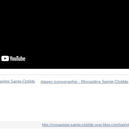
stages iconographie - Monastère Sainte-Clotilde
http://monastere-sainte-clotilde.over-blog.com/tag