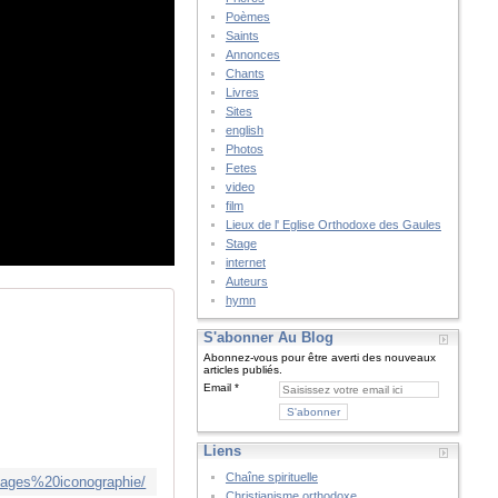
Poèmes
Saints
Annonces
Chants
Livres
Sites
english
Photos
Fetes
video
film
Lieux de l' Eglise Orthodoxe des Gaules
Stage
internet
Auteurs
hymn
S'abonner Au Blog
Abonnez-vous pour être averti des nouveaux
articles publiés.
Email
Liens
Chaîne spirituelle
/stages%20iconographie/
Christianisme orthodoxe