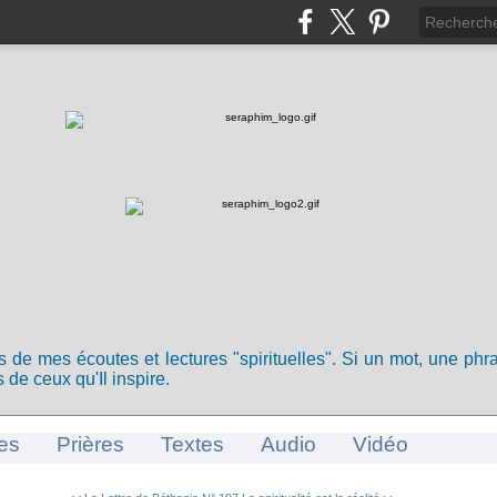
ts de mes écoutes et lectures "spirituelles". Si un mot, une ph
 de ceux qu'Il inspire.
es
Prières
Textes
Audio
Vidéo