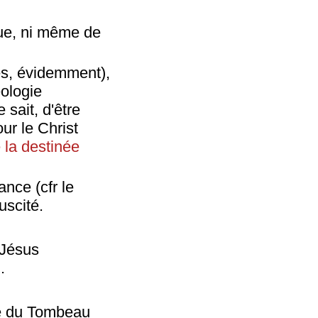
que, ni même de
les, évidemment),
éologie
 sait, d'être
ur le Christ
e la destinée
ance (cfr le
suscité.
e Jésus
.
ité du Tombeau