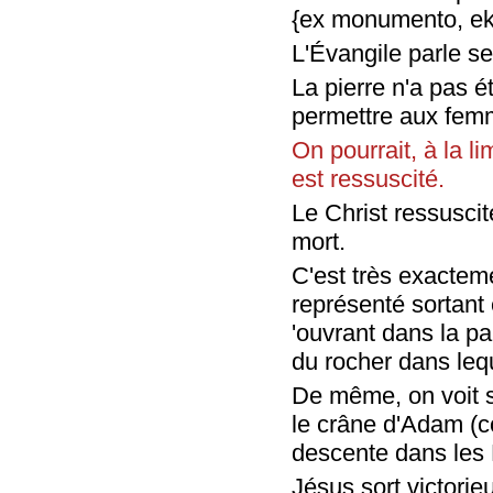
{ex monumento, ek
L'Évangile parle s
La pierre n'a pas é
permettre aux femm
On pourrait, à la l
est ressuscité.
Le Christ ressuscit
mort.
C'est très exacteme
représenté sortant 
'ouvrant dans la pa
du rocher dans leq
De même, on voit s
le crâne d'Adam (c
descente dans les 
Jésus sort victorie