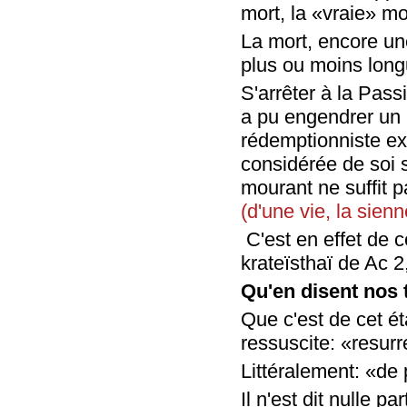
mort, la «vraie» mo
La mort, encore un
plus ou moins long
S'arrêter à la Pass
a pu engendrer un a
rédemptionniste exc
considérée de soi 
mourant ne suffit p
(d'une vie, la sienn
C'est en effet de c
krateïsthaï de Ac 2
Qu'en disent nos 
Que c'est de cet ét
ressuscite: «resurr
Littéralement: «de 
Il n'est dit nulle p