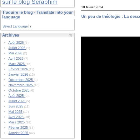
sur le blog Seraphim
18 février 2024
Traduire le blog - Translate into your
Un peu de théologie : La desc
language
Select Language
▼
Archives
Août 2026
(5)
Juillet 2026
(1)
Mai 2026
(2)
Avril 2026
(7)
Mars 2026
(15)
Février 2026
(11)
Janvier 2026
(15)
Décembre 2025
(9)
Novembre 2025
(16)
Octobre 2025
(6)
Août 2025
(9)
Juillet 2025
(5)
Juin 2025
(11)
Mai 2025
(17)
Avril 2025
(38)
Mars 2025
(28)
Février 2025
(33)
Janvier 2025
(42)