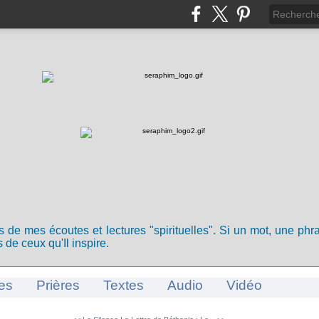
ts de mes écoutes et lectures "spirituelles". Si un mot, une ph
 de ceux qu'Il inspire.
es
Prières
Textes
Audio
Vidéo