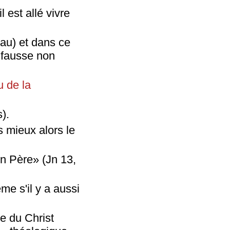
 est allé vivre
eau) et dans ce
 fausse non
u de la
).
 mieux alors le
n Père» (Jn 13,
me s'il y a aussi
te du Christ