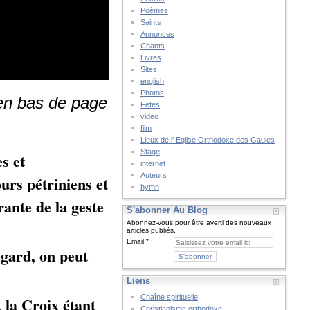
Poèmes
Saints
Annonces
Chants
Livres
Sites
english
Photos
 en bas de page
Fetes
video
film
Lieux de l' Eglise Orthodoxe des Gaules
Stage
s et
internet
Auteurs
ours pétriniens et
hymn
ante de la geste
S'abonner Au Blog
Abonnez-vous pour être averti des nouveaux
articles publiés.
Email
 égard, on peut
Liens
Chaîne spirituelle
, la Croix étant
Christianisme orthodoxe