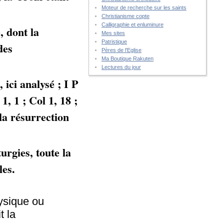
Moteur de recherche sur les saints
Christianisme copte
Calligraphie et enluminure
, dont la
Mes sites
Patristique
des
Pères de l'Eglise
Ma Boutique Rakuten
Lectures du jour
 ici analysé ; I P
1, 1 ; Col 1, 18 ;
 la résurrection
urgies, toute la
ales.
hysique ou
t la