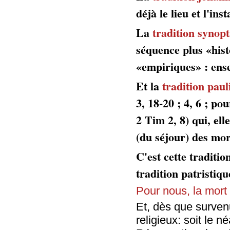
déjà le lieu et l'ins
La
tradition synop
séquence plus «hist
«empiriques» : ense
Et la
tradition pau
3, 18-20 ; 4, 6 ; pou
2 Tim 2, 8) qui, ell
(du séjour) des mor
C'est cette traditio
tradition patristiq
Pour nous, la mort
Et, dès que surven
religieux: soit le n