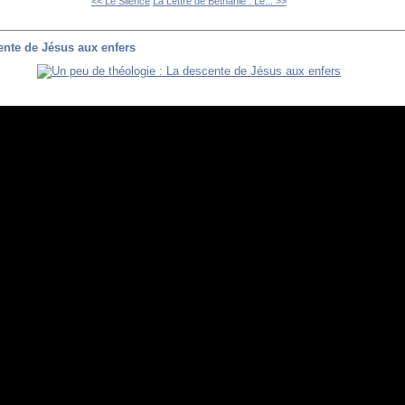
<< Le Silence
La Lettre de Béthanie : Le... >>
ente de Jésus aux enfers