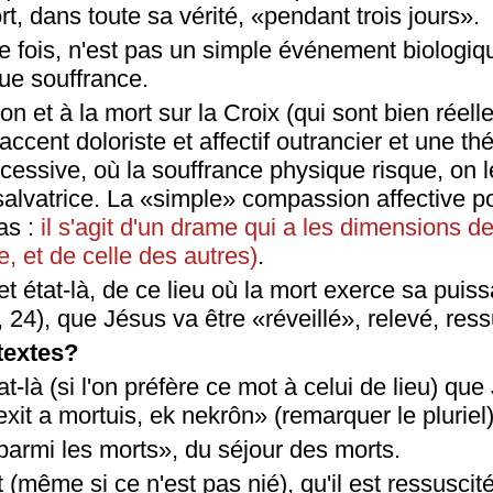
rt, dans toute sa vérité, «pendant trois jours».
e fois, n'est pas un simple événement biologi
ue souffrance.
ion et à la mort sur la Croix (qui sont bien réel
ccent doloriste et affectif outrancier et une th
essive, où la souffrance physique risque, on le
salvatrice. La «simple» compassion affective po
as :
il s'agit d'un drame qui a les dimensions d
e, et de celle des autres)
.
et état-là, de ce lieu où la mort exerce sa puiss
, 24), que Jésus va être «réveillé», relevé, res
textes?
at-là (si l'on préfère ce mot à celui de lieu) qu
exit a mortuis, ek nekrôn» (remarquer le pluriel)
parmi les morts», du séjour des morts.
art (même si ce n'est pas nié), qu'il est ressusc