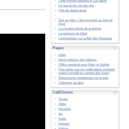
Cette femme sauvera le 21è siècle
Ce que le feu n’a pas pris
Fête de Sainte Anne
Etre en Dieu, c'est ressentir sa Joie en
nous
La vocation divine de la femme
La guérison de l’âme
Commentaire sur la fête des Rameaux
Pages
Links
Nous sommes des pélerins
Office vespéral avec Marc et Sophie
Pour éviter que les notifications d'articles
soient considérés comme des spam
Ressources chrétiennes sur le web
S'abonner au blog
CatÉGories
Textes
Vidéo
Pensées
Art
Audio
Humour
Prières