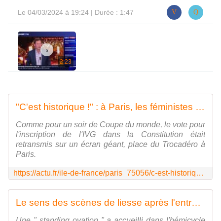
Le
04/03/2024 à 19:24
| Durée : 1:47
2:23
"C'est historique !" : à Paris, les féministes fêtent l'inscription de l'IVG dans la Constitution
Comme pour un soir de Coupe du monde, le vote pour
l'inscription de l'IVG dans la Constitution était
retransmis sur un écran géant, place du Trocadéro à
Paris.
https://actu.fr/ile-de-france/paris_75056/c-est-historique-a-paris-les-feministes-fetent-l-inscription-de-l-ivg-dans-la-constitution_60778374.html
Le sens des scènes de liesse après l'entrée de la liberté de l'" IVG " dans la Constitution
Une " standing ovation " a accueilli dans l'hémicycle