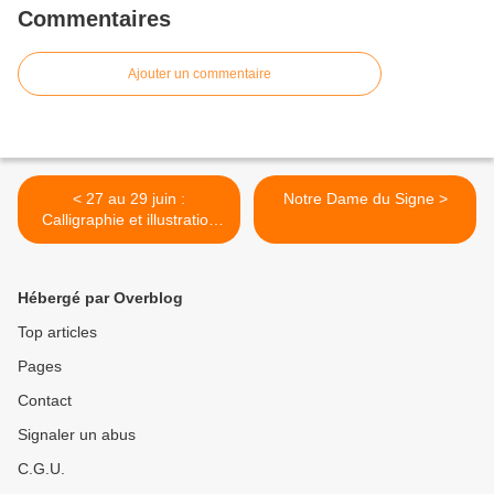
Commentaires
Ajouter un commentaire
< 27 au 29 juin :
Notre Dame du Signe >
Calligraphie et illustration
sur le thème de l'Arbre au
monastère Sainte-Clotilde
(56)
Hébergé par Overblog
Top articles
Pages
Contact
Signaler un abus
C.G.U.