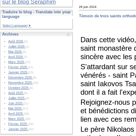
sur le blog Seraphim
28 juin 2024
Traduire le blog - Translate into your
Témoin de trois saints ortho
language
Select Language
▼
Archives
Dans cette vidéo,
Août 2026
(6)
saint monastère d
Juillet 2026
(1)
Mai 2026
(2)
sincère avec les
Avril 2026
(7)
Mars 2026
(15)
S'attardant sur 
Février 2026
(11)
Janvier 2026
(15)
vénérés - saint P
Décembre 2025
(9)
saint Iakovos Tsa
Novembre 2025
(16)
Octobre 2025
(6)
dont il a fait l'
Août 2025
(9)
Juillet 2025
(5)
Rejoignez-nous po
Juin 2025
(11)
et bénédictions di
Mai 2025
(17)
Avril 2025
(38)
lien avec ces re
Mars 2025
(28)
Février 2025
(33)
Le père Nikolaos 
Janvier 2025
(42)