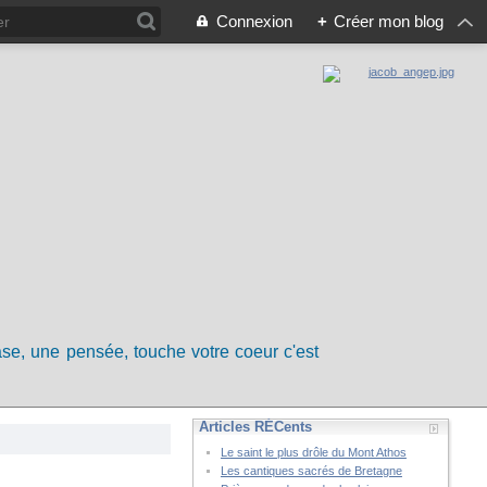
Connexion
+
Créer mon blog
rase, une pensée, touche votre coeur c'est
Articles RÉCents
Le saint le plus drôle du Mont Athos
Les cantiques sacrés de Bretagne