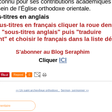
 connu pour ses contributions académiques
ein de l'Église orthodoxe orientale.
-titres en anglais
us-titres en français cliquer la roue de
r "sous-titres anglais" puis "traduire
 et choisir le français dans la liste dé
S'abonner au Blog Seraphim
ICI
Cliquer
Repost
0
<< Un saint archevêque orthodoxe...
Sermon, sermonner >>
mentaire