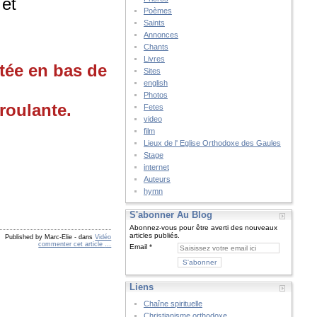
 et
Poèmes
Saints
Annonces
Chants
Livres
ntée en bas de
Sites
english
Photos
roulante.
Fetes
video
film
Lieux de l' Eglise Orthodoxe des Gaules
Stage
internet
Auteurs
hymn
S'abonner Au Blog
Abonnez-vous pour être averti des nouveaux
articles publiés.
Published by Marc-Elie
-
dans
Vidéo
commenter cet article
…
Email
Liens
Chaîne spirituelle
Christianisme orthodoxe