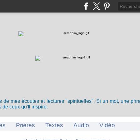
ts de mes écoutes et lectures "spirituelles". Si un mot, une ph
 de ceux qu'Il inspire.
es
Prières
Textes
Audio
Vidéo