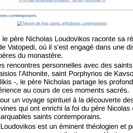
<< Un saint archevêque orthodoxe...
Sermon, sermonner >>
doxes contemporains
 le père Nicholas Loudovikos raconte sa ré
e Vatopedi, où il s'est engagé dans une d
 pères du monastère.
ses rencontres personnelles avec des sain
aisios l'Athonite, saint Porphyrios de Kavso
likis -, le père Nicholas partage les profon
expérience au cours de ces moments sacrés.
ur un voyage spirituel à la découverte des
vines qui ont enrichi la foi du père Nicolas
marquables saints contemporains.
Loudovikos est un éminent théologien et pr