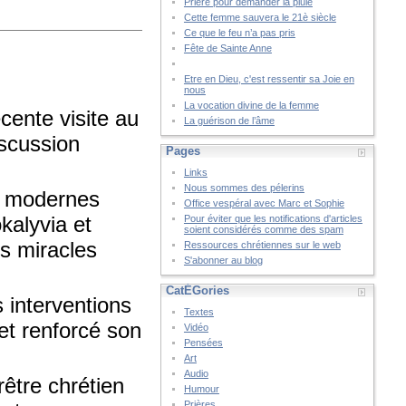
Prière pour demander la pluie
Cette femme sauvera le 21è siècle
Ce que le feu n’a pas pris
Fête de Sainte Anne
Etre en Dieu, c'est ressentir sa Joie en
nous
La vocation divine de la femme
cente visite au
La guérison de l’âme
iscussion
Pages
Links
Nous sommes des pélerins
ts modernes
Office vespéral avec Marc et Sophie
kalyvia et
Pour éviter que les notifications d'articles
soient considérés comme des spam
ds miracles
Ressources chrétiennes sur le web
S'abonner au blog
CatÉGories
 interventions
Textes
 et renforcé son
Vidéo
Pensées
Art
Audio
être chrétien
Humour
Prières