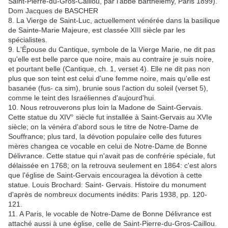
Saint-Pierre-du-Gros-Caillou, par l'abbé Barthélémy, Paris 1899).
Dom Jacques de BASCHER
8. La Vierge de Saint-Luc, actuellement vénérée dans la basilique
de Sainte-Marie Majeure, est classée XIII siècle par les
spécialistes.
9. L'Épouse du Cantique, symbole de la Vierge Marie, ne dit pas
qu'elle est belle parce que noire, mais au contraire je suis noire,
et pourtant belle (Cantique, ch. 1, verset 4). Elle ne dit pas non
plus que son teint est celui d'une femme noire, mais qu'elle est
basanée (fus- ca sim), brunie sous l'action du soleil (verset 5),
comme le teint des Israéliennes d'aujourd'hui.
10. Nous retrouverons plus loin la Madone de Saint-Gervais.
Cette statue du XIV° siècle fut installée à Saint-Gervais au XVIe
siècle; on la vénéra d'abord sous le titre de Notre-Dame de
Souffrance; plus tard, la dévotion populaire celle des futures
mères changea ce vocable en celui de Notre-Dame de Bonne
Délivrance. Cette statue qui n'avait pas de confrérie spéciale, fut
délaissée en 1768; on la retrouva seulement en 1864: c'est alors
que l'église de Saint-Gervais encouragea la dévotion à cette
statue. Louis Brochard: Saint- Gervais. Histoire du monument
d'après de nombreux documents inédits: Paris 1938, pp. 120-
121.
11. A Paris, le vocable de Notre-Dame de Bonne Délivrance est
attaché aussi à une église, celle de Saint-Pierre-du-Gros-Caillou.