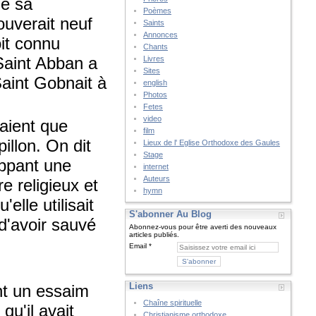
de sa
Poèmes
rouverait neuf
Saints
Annonces
oit connu
Chants
Saint Abban a
Livres
Sites
 Saint Gobnait à
english
Photos
Fetes
video
yaient que
film
illon. On dit
Lieux de l' Eglise Orthodoxe des Gaules
Stage
oppant une
internet
Auteurs
re religieux et
hymn
lle utilisait
S'abonner Au Blog
d'avoir sauvé
Abonnez-vous pour être averti des nouveaux
articles publiés.
Email
Liens
nt un essaim
Chaîne spirituelle
 qu'il avait
Christianisme orthodoxe