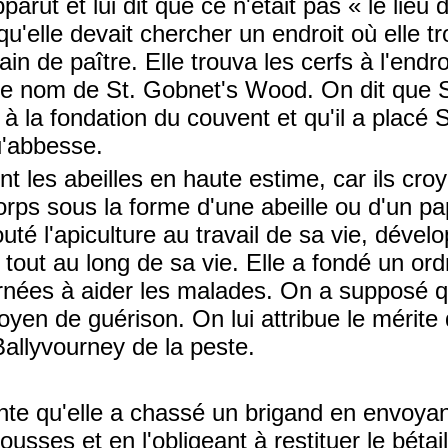
parut et lui dit que ce n'était pas « le lieu 
qu'elle devait chercher un endroit où elle t
ain de paître. Elle trouva les cerfs à l'endr
 le nom de St. Gobnet's Wood. On dit que 
e à la fondation du couvent et qu'il a placé
u'abbesse.
nt les abeilles en haute estime, car ils cro
corps sous la forme d'une abeille ou d'un pap
uté l'apiculture au travail de sa vie, dével
s tout au long de sa vie. Elle a fondé un ord
nées à aider les malades. On a supposé qu'e
en de guérison. On lui attribue le mérite 
Ballyvourney de la peste.
onte qu'elle a chassé un brigand en envoya
ousses et en l'obligeant à restituer le bétail