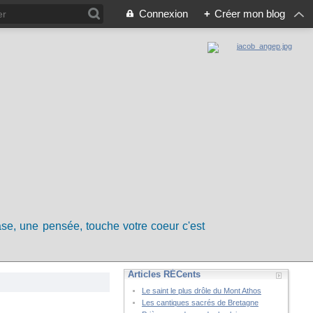
Connexion
+
Créer mon blog
rase, une pensée, touche votre coeur c'est
Articles RÉCents
Le saint le plus drôle du Mont Athos
Les cantiques sacrés de Bretagne