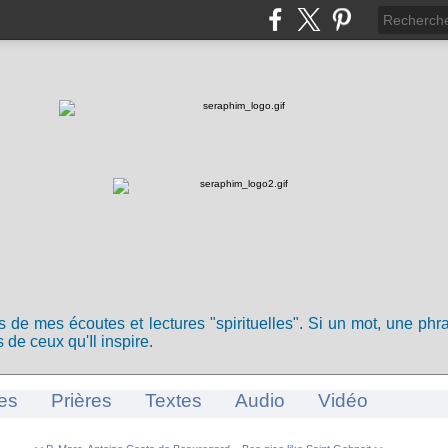
ts de mes écoutes et lectures "spirituelles". Si un mot, une ph
 de ceux qu'Il inspire.
es
Prières
Textes
Audio
Vidéo