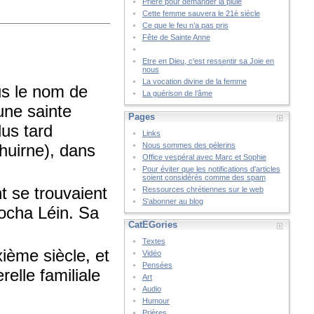
Prière pour demander la pluie
Cette femme sauvera le 21è siècle
Ce que le feu n’a pas pris
Fête de Sainte Anne
Etre en Dieu, c'est ressentir sa Joie en
nous
La vocation divine de la femme
us le nom de
La guérison de l’âme
une sainte
Pages
lus tard
Links
Bhuirne), dans
Nous sommes des pélerins
Office vespéral avec Marc et Sophie
Pour éviter que les notifications d'articles
soient considérés comme des spam
t se trouvaient
Ressources chrétiennes sur le web
S'abonner au blog
Locha Léin. Sa
CatÉGories
Textes
ième siècle, et
Vidéo
Pensées
relle familiale
Art
Audio
Humour
Prières