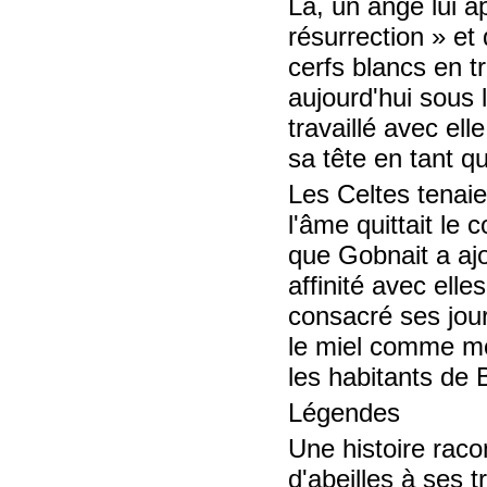
Là, un ange lui ap
résurrection » et 
cerfs blancs en tr
aujourd'hui sous
travaillé avec ell
sa tête en tant q
Les Celtes tenaie
l'âme quittait le 
que Gobnait a ajo
affinité avec elle
consacré ses jour
le miel comme moy
les habitants de 
Légendes
Une histoire rac
d'abeilles à ses tr