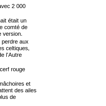
 avec 2 000
it était un
 le comté de
 version.
t perdre aux
es celtiques,
e l'Autre
 cerf rouge
 mâchoires et
ttent des ailes
plus de