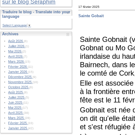
sur le blog Seraphim
17 février 2025
Traduire le blog - Translate into your
Sainte Gobait
language
Select Language
▼
Archives
Sainte Gobnait (
Août 2026
(6)
Gobnat ou Mo Gob
Juillet 2026
(1)
Mai 2026
(2)
irlandaise du hau
Avril 2026
(7)
Mars 2026
(15)
Bairnech, dans le
Février 2026
(11)
le comté de Cork,
Janvier 2026
(15)
Décembre 2025
(9)
Elle est associée
Novembre 2025
(16)
Octobre 2025
(6)
à la frontière en
Août 2025
(9)
Juillet 2025
fête est le 11 févr
(5)
Juin 2025
(11)
Gobnait est née 
Mai 2025
(17)
Avril 2025
(38)
on dit qu'elle éta
Mars 2025
(28)
Février 2025
(33)
et s'est réfugiée 
Janvier 2025
(42)