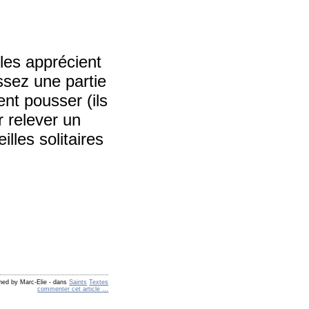
lles apprécient
ssez une partie
ent pousser (ils
r relever un
illes solitaires
hed by Marc-Elie
-
dans
Saints
Textes
commenter cet article
…