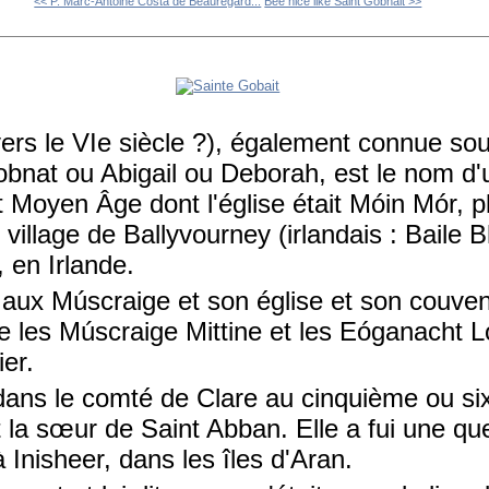
<< P. Marc-Antoine Costa de Beauregard...
Bee nice like Saint Gobnait >>
vers le VIe siècle ?), également connue so
nat ou Abigail ou Deborah, est le nom d'
t Moyen Âge dont l'église était Móin Mór, p
 village de Ballyvourney (irlandais : Baile 
 en Irlande.
 aux Múscraige et son église et son couven
tre les Múscraige Mittine et les Eóganacht 
ier.
dans le comté de Clare au cinquième ou six
it la sœur de Saint Abban. Elle a fui une que
à Inisheer, dans les îles d'Aran.