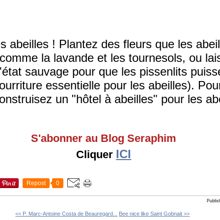
s abeilles ! Plantez des fleurs que les abei
 comme la lavande et les tournesols, ou lai
l'état sauvage pour que les pissenlits puiss
urriture essentielle pour les abeilles). Pou
onstruisez un "hôtel à abeilles" pour les abe
S'abonner au Blog Seraphim
ICI
Cliquer
Repost
0
Publis
<< P. Marc-Antoine Costa de Beauregard...
Bee nice like Saint Gobnait >>