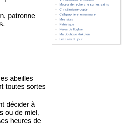
Moteur de recherche sur les saints
Christianisme copte
an, patronne
Calligraphie et enluminure
Mes sites
s.
Patristique
Pères de l'Eglise
Ma Boutique Rakuten
Lectures du jour
les abeilles
t toutes sortes
nt décider à
es ou de miel,
t ses heures de