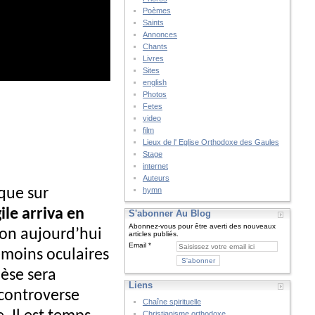
Poèmes
Saints
Annonces
Chants
Livres
Sites
english
Photos
Fetes
video
film
Lieux de l' Eglise Orthodoxe des Gaules
Stage
internet
Auteurs
oque sur
hymn
le arriva en
S'abonner Au Blog
Abonnez-vous pour être averti des nouveaux
rsion aujourd’hui
articles publiés.
Email
émoins oculaires
hèse sera
Liens
 controverse
Chaîne spirituelle
Christianisme orthodoxe