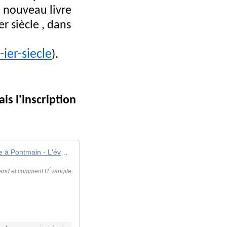
e nouveau livre
r siècle , dans
ier-siecle
).
ais l'inscription
Colloque à Pontmain - L'évangélisation des Gaules au premier siècle | Trésors de nos Pères
quand et comment l'Évangile