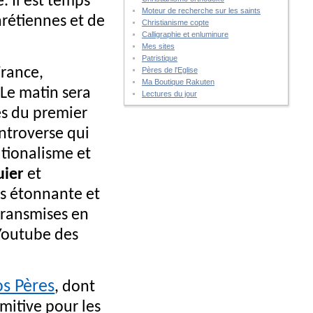
. Il est temps
Moteur de recherche sur les saints
hrétiennes et de
Christianisme copte
Calligraphie et enluminure
Mes sites
Patristique
France,
Pères de l'Eglise
Ma Boutique Rakuten
 Le matin sera
Lectures du jour
es du premier
ontroverse qui
tionalisme et
uier
et
ès étonnante et
transmises en
 Youtube des
os Pères
, dont
imitive pour les