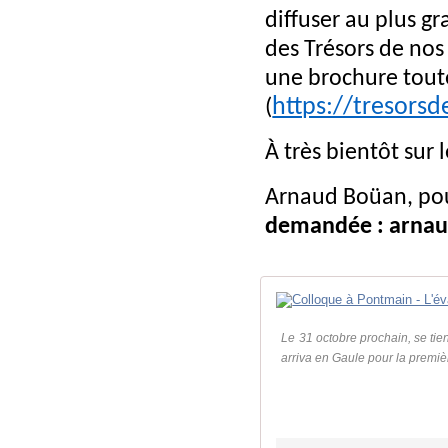
diffuser au plus g
des Trésors de nos
une brochure toute 
https://tresorsd
(
À très bientôt sur 
Arnaud Boüan, pour
demandée : arna
Le 31 octobre prochain, se tie
arriva en Gaule pour la première 