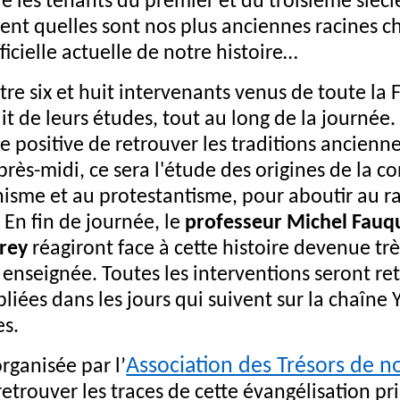
e les tenants du premier et du troisième siècle
ent quelles sont nos plus anciennes racines c
fficielle actuelle de notre histoire…
e six et huit intervenants venus de toute la 
it de leurs études, tout au long de la journée.
e positive de retrouver les traditions ancienn
après-midi, ce sera l'étude des origines de la c
sme et au protestantisme, pour aboutir au ra
 En fin de journée, le
professeur Michel Fauq
rey
réagiront face à cette histoire devenue tr
 enseignée. Toutes les interventions seront re
bliées dans les jours qui suivent sur la chaîne
es.
Association des Trésors de n
rganisée par l’
retrouver les traces de cette évangélisation pr