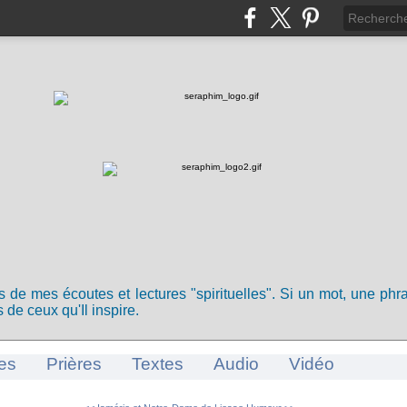
ts de mes écoutes et lectures "spirituelles". Si un mot, une ph
 de ceux qu'Il inspire.
es
Prières
Textes
Audio
Vidéo