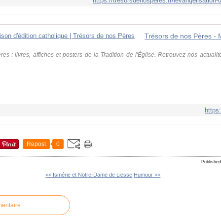
https://tresorsdenosperes.fr/levangelisation-
es : livres, affiches et posters de la Tradition de l'Église. Retrouvez nos actualit
https
Repost
0
Published
<< Ismérie et Notre-Dame de Liesse
Humour >>
mentaire