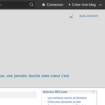
Connexion
+
Créer mon blog
rase, une pensée, touche votre coeur c'est
Articles RÉCents
Les cantiques sacrés de Bretagne
Prière pour demander la pluie