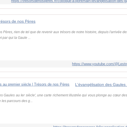
https://tresorsdenosperes.fr/colloque-a-pontmain-levangelisation-des-g
résors de nos Pères
 Pères, rien de tel que de revenir aux trésors de notre histoire, depuis l'arrivée d
 par qui la Gaule ...
https://www.youtube.com/@Lestr
s Gaules au Ier siècle', une carte richement illustrée qui vous plonge au cœur des
 les parcours des g...