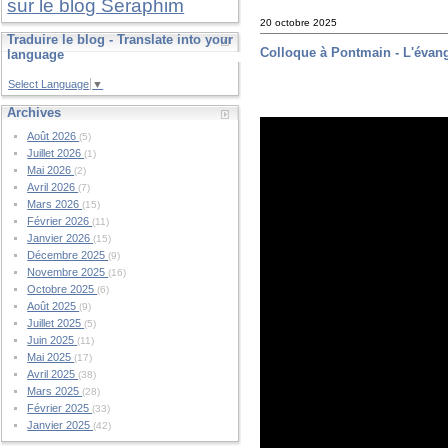
sur le blog Seraphim
20 octobre 2025
Traduire le blog - Translate into your
Colloque à Pontmain - L'évang
language
Select Language
▼
Archives
Août 2026
(5)
Juillet 2026
(1)
Mai 2026
(2)
Avril 2026
(7)
Mars 2026
(15)
Février 2026
(11)
Janvier 2026
(15)
Décembre 2025
(9)
Novembre 2025
(16)
Octobre 2025
(6)
Août 2025
(9)
Juillet 2025
(5)
Juin 2025
(11)
Mai 2025
(17)
Avril 2025
(38)
Mars 2025
(28)
Février 2025
(33)
Janvier 2025
(42)