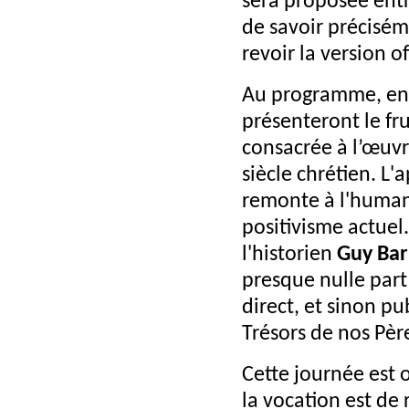
sera proposée entr
de savoir précisém
revoir la version o
Au programme, entr
présenteront le fru
consacrée à l’œuvr
siècle chrétien. L'
remonte à l'humani
positivisme actuel.
l'historien
Guy Bar
presque nulle part
direct, et sinon pu
Trésors de nos Pèr
Cette journée est o
la vocation est de 