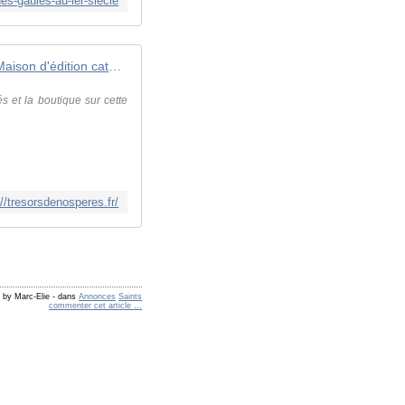
des-gaules-au-ier-siecle
Trésors de nos Pères - Maison d'édition catholique | Trésors de nos Pères
és et la boutique sur cette
://tresorsdenosperes.fr/
 by Marc-Elie
-
dans
Annonces
Saints
commenter cet article
…