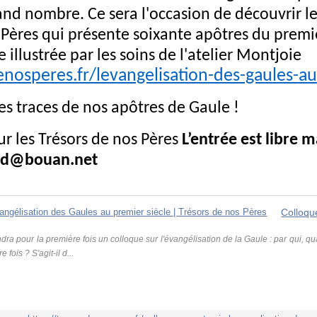
rand nombre. Ce sera l'occasion de découvrir l
 Pères qui présente soixante apôtres du premie
illustrée par les soins de l'atelier Montjoie
enosperes.fr/levangelisation-des-gaules-au-
les traces de nos apôtres de Gaule !
 les Trésors de nos Pères
L’entrée est libre m
ud@bouan.net
ndra pour la première fois un colloque sur l'évangélisation de la Gaule : par qui, 
fois ? S'agit-il d...