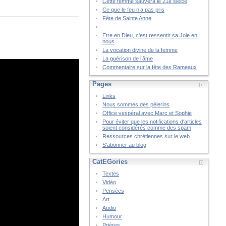
Cette femme sauvera le 21è siècle
Ce que le feu n’a pas pris
Fête de Sainte Anne
Etre en Dieu, c'est ressentir sa Joie en
nous
La vocation divine de la femme
La guérison de l’âme
Commentaire sur la fête des Rameaux
Pages
Links
Nous sommes des pélerins
Office vespéral avec Marc et Sophie
Pour éviter que les notifications d'articles
soient considérés comme des spam
Ressources chrétiennes sur le web
S'abonner au blog
CatÉGories
Textes
Vidéo
Pensées
Art
Audio
Humour
Prières