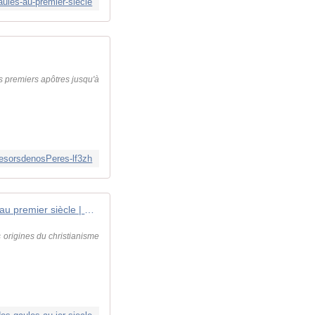
aules-au-premier-siecle
es premiers apôtres jusqu'à
esorsdenosPeres-lf3zh
L'évangélisation des Gaules au premier siècle | Trésors de nos Pères
 origines du christianisme