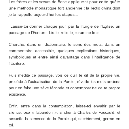
Les frères et les sœurs de
Bose appliquent pour cette quête
une méthode
monastique fort ancienne
:
la
lectio divina dont
je
te rappelle aujourd'hui les étapes...
Laisse-toi donner chaque jour, par la liturgie de l'Eglise, un
passage de l'Ecriture. Lis-le, relis-le,
« rumine-le ».
Cherche, dans un dictionnaire, le
sens des mots, dans un
commentaire accessible,
quelques explications historiques,
symboliques
et entre ainsi davantage dans l'intelligence de
l'Ecriture.
Puis médite ce passage, vois ce qu'il te
dit de ta propre vie,
procède à l'actualisation de la
Parole, réveille les mots anciens
pour en faire une
sève féconde et contemporaine de ta propre
exis­
tence.
Enfin, entre dans la contemplation, laisse-toi
envahir par le
silence, ose « l'abandon », si cher à
Charles de Foucauld, et
accueille la semence de la
Parole qui, secrètement, germe en
toi.