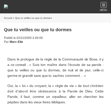
MENU
Accueil
» Que tu veilles ou que tu dormes
Que tu veilles ou que tu dormes
Publié le 02/11/2005 à 00:00
Par
Marc-Elie
Dans le prologue de la règle de la Communauté de Bose,
il y
a ce conseil
:
« Suis ton maître dans l'écoute
de sa parole
:
que tu veilles ou que tu dormes, de
nuit et de jour, celle-ci
germe et grandit sans que
tu saches comment... »
Oui, la « loi » du croyant, la « règle de vie » de
tout chrétien
doit d'abord être obéissance à la
Parole de Dieu. Cette
Parole, il faut, comme un orpailleur, aller en chercher les
pépites dans les
vieux livres bibliques.