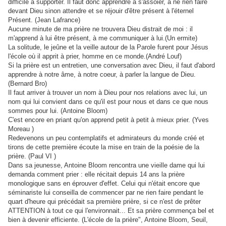
difficile à supporter. Il faut donc apprendre à s'assoier, à ne rien faire
devant Dieu sinon attendre et se réjouir d'être présent à l'éternel
Présent. (Jean Lafrance)
Aucune minute de ma prière ne trouvera Dieu distrait de moi : il
m'apprend à lui être présent, à me communiquer à lui.(Un ermite)
La solitude, le jeûne et la veille autour de la Parole furent pour Jésus
l'école où il apprit à prier, homme en ce monde.(André Louf)
Si la prière est un entretien, une conversation avec Dieu, il faut d'abord
apprendre à notre âme, à notre coeur, à parler la langue de Dieu.
(Bernard Bro)
Il faut arriver à trouver un nom à Dieu pour nos relations avec lui, un
nom qui lui convient dans ce qu'il est pour nous et dans ce que nous
sommes pour lui. (Antoine Bloom)
C'est encore en priant qu'on apprend petit à petit à mieux prier. (Yves
Moreau )
Redevenons un peu contemplatifs et admirateurs du monde créé et
tirons de cette première écoute la mise en train de la poésie de la
prière. (Paul VI )
Dans sa jeunesse, Antoine Bloom rencontra une vieille dame qui lui
demanda comment prier : elle récitait depuis 14 ans la prière
monologique sans en éprouver d'effet. Celui qui n'était encore que
séminariste lui conseilla de commencer par ne rien faire pendant le
quart d'heure qui précédait sa première prière, si ce n'est de prêter
ATTENTION à tout ce qui l'environnait... Et sa prière commença bel et
bien à devenir efficiente. (L'école de la prière", Antoine Bloom, Seuil,