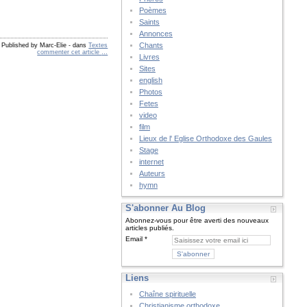
Poèmes
Saints
Annonces
Chants
Published by Marc-Elie
-
dans
Textes
commenter cet article
…
Livres
Sites
english
Photos
Fetes
video
film
Lieux de l' Eglise Orthodoxe des Gaules
Stage
internet
Auteurs
hymn
S'abonner Au Blog
Abonnez-vous pour être averti des nouveaux
articles publiés.
Email
Liens
Chaîne spirituelle
Christianisme orthodoxe