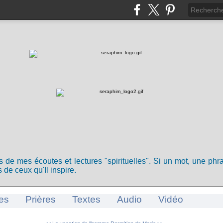
ts de mes écoutes et lectures "spirituelles". Si un mot, une ph
 de ceux qu'Il inspire.
es
Prières
Textes
Audio
Vidéo