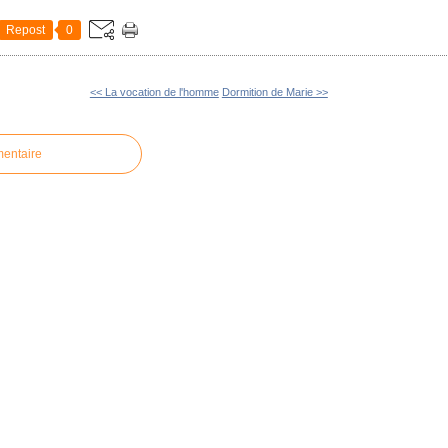
Repost
0
<< La vocation de l'homme
Dormition de Marie >>
mentaire