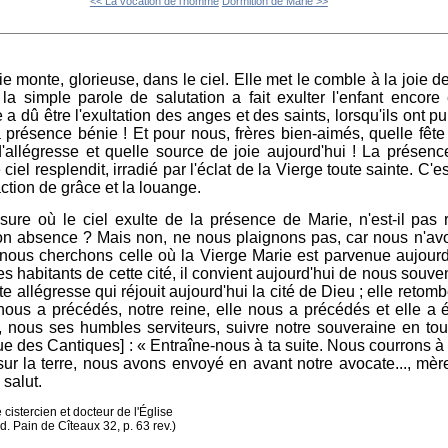
<< La vocation de l'homme
Dormition de Marie >>
e monte, glorieuse, dans le ciel. Elle met le comble à la joie d
t la simple parole de salutation a fait exulter l'enfant encor
 a dû être l'exultation des anges et des saints, lorsqu'ils ont pu
a présence bénie ! Et pour nous, frères bien-aimés, quelle fê
'allégresse et quelle source de joie aujourd'hui ! La présenc
ciel resplendit, irradié par l'éclat de la Vierge toute sainte. C'
ction de grâce et la louange.
sure où le ciel exulte de la présence de Marie, n'est-il pas
on absence ? Mais non, ne nous plaignons pas, car nous n'avo
nous cherchons celle où la Vierge Marie est parvenue aujour
s habitants de cette cité, il convient aujourd'hui de nous souveni
tte allégresse qui réjouit aujourd'hui la cité de Dieu ; elle reto
e nous a précédés, notre reine, elle nous a précédés et elle a 
 nous ses humbles serviteurs, suivre notre souveraine en tou
e des Cantiques] : « Entraîne-nous à ta suite. Nous courrons à 
sur la terre, nous avons envoyé en avant notre avocate..., mèr
 salut.
cistercien et docteur de l'Église
. Pain de Cîteaux 32, p. 63 rev.)