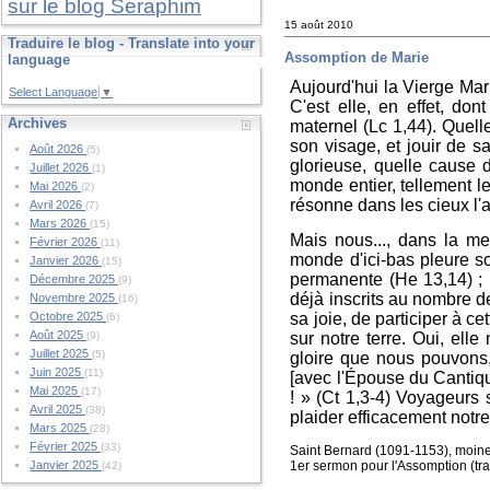
sur le blog Seraphim
15 août 2010
Traduire le blog - Translate into your
Assomption de Marie
language
Aujourd'hui la Vierge Mari
Select Language
▼
C'est elle, en effet, don
Archives
maternel (Lc 1,44). Quelle
son visage, et jouir de s
Août 2026
(5)
glorieuse, quelle cause d
Juillet 2026
(1)
monde entier, tellement le 
Mai 2026
(2)
résonne dans les cieux l'a
Avril 2026
(7)
Mars 2026
(15)
Mais nous..., dans la me
Février 2026
(11)
monde d'ici-bas pleure s
Janvier 2026
(15)
permanente (He 13,14) ; 
Décembre 2025
(9)
déjà inscrits au nombre de
Novembre 2025
(16)
sa joie, de participer à ce
Octobre 2025
(6)
Août 2025
sur notre terre. Oui, ell
(9)
Juillet 2025
(5)
gloire que nous pouvons,
Juin 2025
(11)
[avec l'Épouse du Cantiqu
Mai 2025
(17)
! » (Ct 1,3-4) Voyageurs 
Avril 2025
(38)
plaider efficacement notre
Mars 2025
(28)
Février 2025
(33)
Saint Bernard (1091-1153), moine 
1er sermon pour l'Assomption (trad
Janvier 2025
(42)