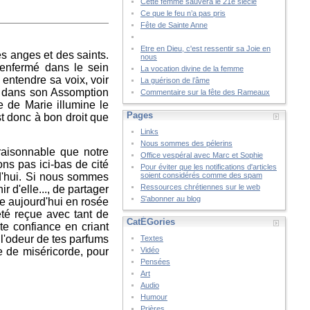
Cette femme sauvera le 21è siècle
Ce que le feu n’a pas pris
Fête de Sainte Anne
Etre en Dieu, c'est ressentir sa Joie en
es anges et des saints.
nous
e enfermé dans le sein
La vocation divine de la femme
 entendre sa voix, voir
La guérison de l’âme
te dans son Assomption
Commentaire sur la fête des Rameaux
e de Marie illumine le
Pages
est donc à bon droit que
Links
Nous sommes des pélerins
 raisonnable que notre
Office vespéral avec Marc et Sophie
ns pas ici-bas de cité
Pour éviter que les notifications d'articles
d'hui. Si nous sommes
soient considérés comme des spam
Ressources chrétiennes sur le web
r d'elle..., de partager
S'abonner au blog
mbe aujourd'hui en rosée
été reçue avec tant de
CatÉGories
te confiance en criant
l'odeur de tes parfums
Textes
e de miséricorde, pour
Vidéo
Pensées
Art
Audio
Humour
Prières