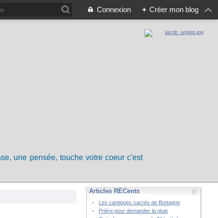
Connexion
+
Créer mon blog
rase, une pensée, touche votre coeur c'est
Articles RÉCents
Les cantiques sacrés de Bretagne
Prière pour demander la pluie