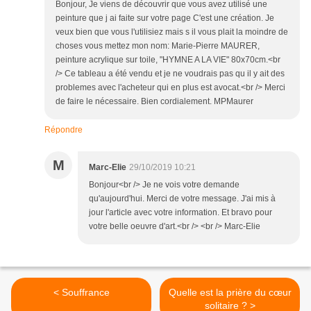
Bonjour, Je viens de découvrir que vous avez utilisé une
peinture que j ai faite sur votre page C'est une création. Je
veux bien que vous l'utilisiez mais s il vous plait la moindre de
choses vous mettez mon nom: Marie-Pierre MAURER,
peinture acrylique sur toile, "HYMNE A LA VIE" 80x70cm.<br
/> Ce tableau a été vendu et je ne voudrais pas qu il y ait des
problemes avec l'acheteur qui en plus est avocat.<br /> Merci
de faire le nécessaire. Bien cordialement. MPMaurer
Répondre
M
Marc-Elie
29/10/2019 10:21
Bonjour<br /> Je ne vois votre demande
qu'aujourd'hui. Merci de votre message. J'ai mis à
jour l'article avec votre information. Et bravo pour
votre belle oeuvre d'art.<br /> <br /> Marc-Elie
< Souffrance
Quelle est la prière du cœur
solitaire ? >